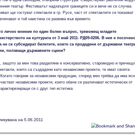
енния театър. Фестивалът надхвърля границите си и вече не се случва
ивал ще гостуват спектакли в гр. Русе, част от спектаклите се показват 
личават и той наистина се развива във времето.
ето лично мнение по един болен въпрос, тревожещ младите
истерството на културата от 3 май 2011- РД09-0206. В нея е посочено
а не се субсидират билетите, които са продадени от държавни театр
ции, ползващи държавните сцени?
, защото за мен това разделяне е консервативно, старомодно и пречещо
ктакли, които са създадени като независими проекти, те имат своята
Когато говорим за независими продукции, според мен трябва да има ясн
участват независими проекти, които обаче се различават естетически от
арактирезиращи се с друг тип естетика.
ликувана на 5.06.2011