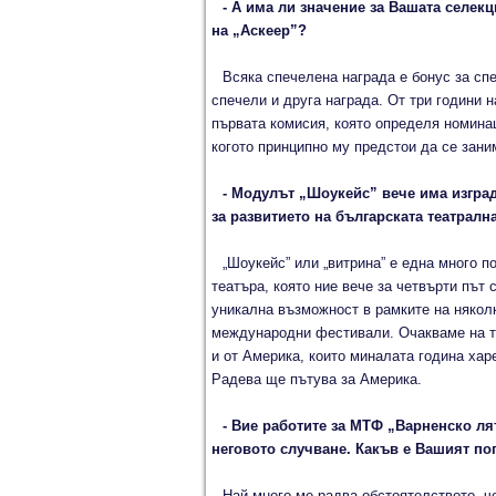
- А има ли значение за Вашата селек
на „Аскеер”?
Всяка спечелена награда е бонус за сп
спечели и друга награда. От три години 
първата комисия, която определя номинац
когото принципно му предстои да се зани
- Модулът „Шоукейс” вече има изгра
за развитието на българската театралн
„Шоукейс” или „витрина” е една много 
театъра, която ние вече за четвърти път 
уникална възможност в рамките на няколк
международни фестивали. Очакваме на то
и от Америка, които миналата година хар
Радева ще пътува за Америка.
- Вие работите за МТФ „Варненско лят
неговото случване. Какъв е Вашият по
Най-много ме радва обстоятелството, ч