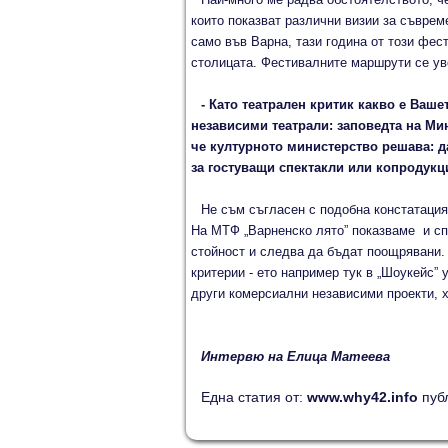
които показват различни визии за съврем
само във Варна, тази година от този фест
столицата. Фестивалните маршрути се уве
- Като театрален критик какво е Ваш
независими театрали: заповедта на Мин
че културното министерство решава: д
за гостуващи спектакли или копродук
Не съм съгласен с подобна констатация
На МТФ „Варненско лято” показваме и спе
стойност и следва да бъдат поощрявани. 
критерии - ето например тук в „Шоукейс” 
други комерсиални независими проекти, х
Интервю на Елица Матеева
Една статия от:
www.why42.info
пуб