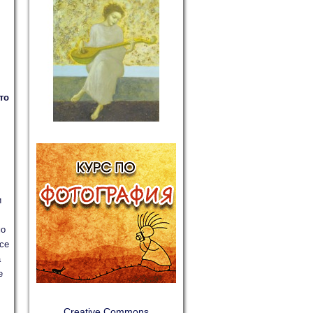
то
и
мо
 се
а
е
Creative Commons