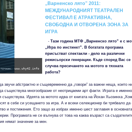
„Варненско лято” 2011:
МЕЖДУНАРОДНИЯТ ТЕАТРАЛЕН
ФЕСТИВАЛ Е АТРАКТИВНА,
СВОБОДНА И ОТВОРЕНА ЗОНА ЗА
ИГРА
-
Тази година МТФ „Варненско лято” е с мо
„Игра по инстинкт”. В богатата програма
присъстват спектакли
- дело на различни
режисьорски генерации. Къде според Вас се
случва пресичането на мотото в тяхната
зточник: www.why42.info
работа?
да звучи абстрактно и същевременно да „говори” за важни неща, които н
да съществува многообразие от неотрицаеми арт факти. Играта е именно
тя съществува. Идеята за мотото идва от книгата на Йохан Хьозинха „Хо
сят в себе си усещането за игра. А и всеки селекционер би трябвало да
тво и постижения. Ето защо аз избрах именно шест заглавия в основнат
терии. Програмата не се вълнува от това на каква възраст са създателит
ия нямат значение за мен.