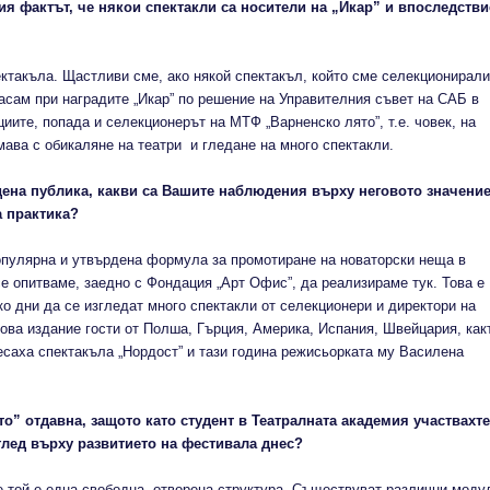
ция фактът, че някои спектакли са носители на „Икар” и впоследстви
ектакъла. Щастливи сме, ако някой спектакъл, който сме селекционирали
насам при наградите „Икар” по решение на Управителния съвет на САБ в
иите, попада и селекционерът на МТФ „Варненско лято”, т.е. човек, на
мава с обикаляне на театри и гледане на много спектакли.
дена публика, какви са Вашите наблюдения върху неговото значени
а практика?
популярна и утвърдена формула за промотиране на новаторски неща в
се опитваме, заедно с Фондация „Арт Офис”, да реализираме тук. Това е
о дни да се изгледат много спектакли от селекционери и директори на
ва издание гости от Полша, Гърция, Америка, Испания, Швейцария, как
есаха спектакъла „Нордост” и тази година режисьорката му Василена
о” отдавна, защото като студент в Театралната академия участвахте
глед върху развитието на фестивала днес?
е той е една свободна, отворена структура. Съществуват различни моду