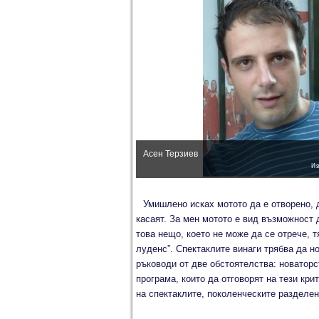
Асен Терзиев
И
Умишлено исках мотото да е отворено, 
касаят. За мен мотото е вид възможност 
това нещо, което не може да се отрече, 
луденс”. Спектаклите винаги трябва да но
ръководи от две обстоятелства: новаторс
програма, които да отговорят на тези кри
на спектаклите, поколенческите разделен