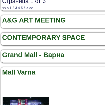
Страница 1 от 6
<<
<
1
2
3
4
5
6
>
>>
A&G ART MEETING
CONTEMPORARY SPACE
Grand Mall - Варна
Mall Varna