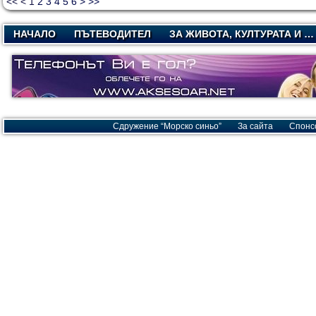
<<
<
1
2
3
4
5
6
>
>>
НАЧАЛО
ПЪТЕВОДИТЕЛ
ЗА ЖИВОТА, КУЛТУРАТА И …
Сдружение “Морско синьо”
За сайта
Спонс