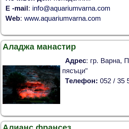
E -mail
:
info@aquariumvarna.com
Web
:
www.
aquariumvarna.com
Аладжа манастир
Адрес
:
гр. Варна, 
пясъци"
Телефон:
052 / 35 
Алианс франсез