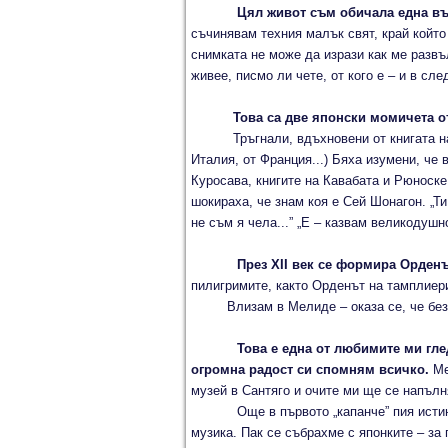
Цял живот съм обичала една въ
съчинявам техния малък свят, край който
снимката не може да изрази как ме развъ
живее, писмо ли чете, от кого е – и в сл
Това са две японски момичета о
Тръгнали, вдъхновени от книгата на К
Италия, от Франция...) Бяха изумени, че
Куросава, книгите на Кавабата и Рюноске,
шокираха, че знам коя е Сей Шонагон. „Ти
не съм я чела...” „Е – казвам великодушно,
През ХІІ век се формира Орденъ
пилигримите, както Орденът на тамплиери
Влизам в Мелиде – оказа се, че без по
Това е една от любимите ми гле
огромна радост си спомням всичко.
Ме
музей в Сантяго и очите ми ще се напъ
Още в първото „капанче” пия истинск
музика. Пак се събрахме с японките – за 