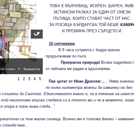
ТОВА Е ВЪЛНУВАЩ, ИСКРЕН, ШАРЕН, ЖИВ
ИСТИНСКИ РАЗКАЗ ЗА ЕДИН ОТ ОНЕЗИ
ПЪТИЩА, КОИТО СТАВАТ ЧАСТ ОТ НАС.
ЗА РОСИЦА БЪРДАРСКА ТОЙ БЕШЕ
КАМИН
И ПРЕМИНА ПРЕЗ СЪРЦЕТО И.
10 септември
В 8 часа сутринта с бодра крачка
продължавам по пътя.
Прекрасна природа!
Всяка подробност
от пейзажа ме радва и вдъхновява.
Източник: Р. Бърдарска
1
2
3
4
5
Пак цитат от Иван Драгоев:
„… Няма значени
по колко километра можеш да изминеш на ден.
а стигнеш до Сантяго. Единственото важно е, че в течение на извес
е той неизличимо вписва следата си в тялото ми и че в моменти, ког
 опора в тази жива следа...”
ователни са тези малки селища. Всичко ми е толкова близко – каменни
 спокойствие...