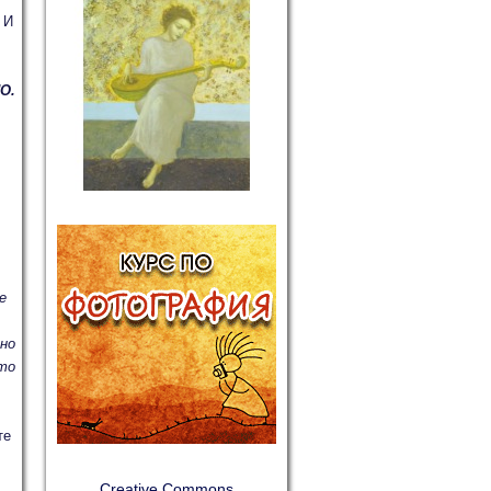
 И
О.
е
тно
ато
те
Creative Commons