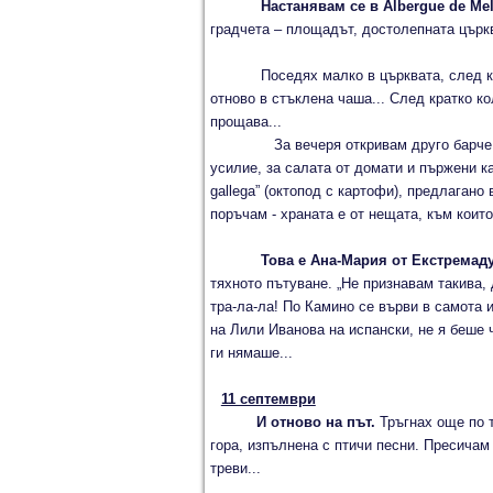
Настанявам се в Albergue de Mel
градчета – площадът, достолепната църкв
Поседях малко в църквата, след коет
отново в стъклена чаша... След кратко ко
прощава...
За вечеря откривам друго барче, но 
усилие, за салата от домати и пържени к
gallega” (октопод с картофи), предлагано
поръчам - храната е от нещата, към коит
Това е Ана-Мария от Екстремаду
тяхното пътуване. „Не признавам такива, д
тра-ла-ла! По Камино се върви в самота 
на Лили Иванова на испански, не я беше ч
ги нямаше...
11 септември
И отново на път.
Тръгнах още по т
гора, изпълнена с птичи песни. Пресичам 
треви...