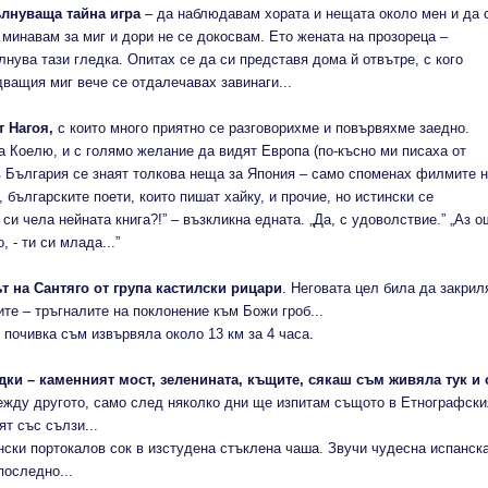
лнуваща тайна игра
– да наблюдавам хората и нещата около мен и да 
 минавам за миг и дори не се докосвам. Ето жената на прозореца –
лнува тази гледка. Опитах се да си представя дома й отвътре, с кого
едващия миг вече се отдалечавах завинаги...
т Нагоя,
с които много приятно се разговорихме и повървяхме заедно.
оелю, и с голямо желание да видят Европа (по-късно ми писаха от
 в България се знаят толкова неща за Япония – само споменах филмите 
 българските поети, които пишат хайку, и прочие, но истински се
 си чела нейната книга?!” – възкликна едната. „Да, с удоволствие.” „Аз 
 - ти си млада...”
т на Сантяго от група кастилски рицари
. Неговата цел била да закрил
те – тръгналите на поклонение към Божи гроб...
чивка съм извървяла около 13 км за 4 часа.
дки – каменният мост, зеленината, къщите, сякаш съм живяла тук и 
жду другото, само след няколко дни ще изпитам същото в Етнографски
лнят със сълзи...
и портокалов сок в изстудена стъклена чаша. Звучи чудесна испанск
последно...