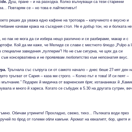
ide.
Душ, пране – и на разходка. Колко вълнуващи са тези старинни
а... Повтарям се – но това е лайтмотивът!
о реших да уважа едно кафене на тротоара – капучиното е вкусно и
лебание качвам крака на съседния стол. Не е добър тон, но и болката не
пак не мога да си избера нещо различно и се разбираме, макар и с
артофи. Кой да ми каже, че Мелиде се слави с местното блюдо „Pulpo a l
 в специални заведения „пулперии”! Но не съм сигурна, че щях да си
о съм консервативна и не проявявам любопитство към непознатия вкус.
ра.
Тръгнала със съпруга си от самото начало – днес беше 27-ият ден н
ето тръгват от Сария – каза ми строго. – Колко път е това! И си пеят –
и мълчание.” Подарих й мидичка от варненския бряг, изтананиках й „Ками
увала и много й хареса. Когато се събудих в 5.30 на другата сутрин, ве
ъмно. Обичам утрините! Прохладно, свежо, тихо... Пътеката води през
ручей по брод от големи обли камъни. Аромат на евкалипт, бор, цветя и