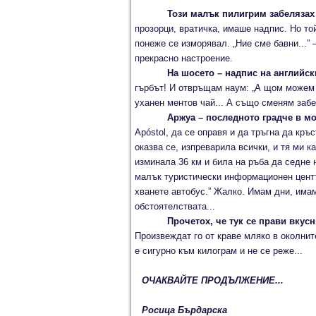
Този малък пилигрим забелязах
прозорци, вратичка, имаше надпис. Но то
понеже се изморявал. „Ние сме бавни...” 
прекрасно настроение.
На шосето – надпис на английс
гърбът! И отвръщам наум: „А щом можем д
уханен ментов чай... А също сменям забе
Аржуа – последното градче в мо
Apóstol, да се оправя и да тръгна да кръ
оказва се, изпреварила всички, и тя ми 
изминала 36 км и била на ръба да седне н
малък туристически информационен центъ
хванете автобус.” Жалко. Имам дни, имам
обстоятелствата...
Прочетох, че тук се прави вкус
Произвеждат го от краве мляко в околнит
е сигурно към килограм и не се реже...
ОЧАКВАЙТЕ ПРОДЪЛЖЕНИЕ...
Росица Бърдарска