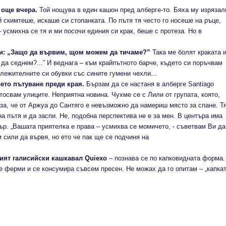
 още вчера.
Той нощува в един кашон пред алберге-то. Бяха му изрязал
й скимтеше, искаше си стопанката. По пътя тя често го носеше на ръце,
– усмихна се тя и ми посочи единия си крак, беше с протеза. Но в
ки: „Защо да вървим, щом можем да тичаме?”
Така ме болят краката 
а седнем?...” И веднага – към крайпътното барче, където си поръчвам
лежителните си обувки със сините гумени чехли...
ето пътуване преди края.
Бързам да се настаня в алберге Santiago
стосвам улиците. Неприятна новина. Чухме се с Лили от групата, която,
каза, че от Аржуа до Сантяго е невъзможно да намериш място за спане. Т
а пътя и да заспи. Не, подобна перспектива не е за мен. В центъра има
р. „Вашата приятелка е права – усмихва се момичето, - съветвам Ви да
 сили да вървя, но ето че пак ще се подчиня на
ният галисийски кашкавал Quiexo
– познава се по капковидната форма.
е ферми и се консумира съвсем пресен. Не можах да го опитам – „капкат