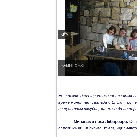
КАМИНО - XI
Не е важно дали ще стигнеш или няма д
време моят път съвпада с El
Camino, ч
се чувствам загубен, ще мога да потърся
Минаваме през Леборейро.
Очар
селски къщи, църквите, пътят, идиличното