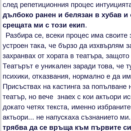
след репетиционния процес интуицията
дълбоко ранен и белязан в хубав и
срещата ми с този екип
.
Разбира се, всеки процес има своите
устроен така, че бързо да изхвърлям з
захранвах от хората в театъра, защото
Театърът е уникален заради това, че т
психики, отказвания, нормално е да им
Присъствах на кастинга за попълване 
театър, но вече знаех с кои актьори и
докато четях текста, именно избраните
актьори... не напускаха съзнанието ми
трябва да се връща към първите си