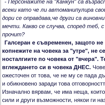
- Персонажите на "Канкун" са възрас
всеки като че ли автоманипулира сво
дори се оправдава,че други са винов
мечти. Какво се случва, според теб, 
прочит?
Галсеран е съвременен, защото не 
копнежите на човека за "утре", не с
носталгиите по човека от "вчера". Т
вглеждането си в човека ДНЕС.
Чове
ожесточен от това, че не му се пада д
и обикновено заради това отговорностт
Изначално вярвам, че има неща, които
сили и други възможности, някои ги наз