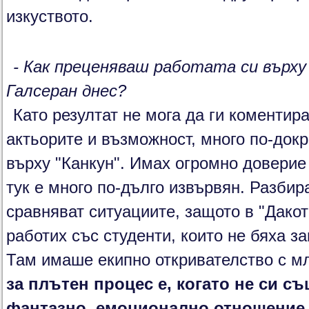
изкуството.
- Как преценяваш работата си върх
Галсеран днес?
Като резултат не мога да ги коментира
актьорите и възможност, много по-док
върху "Канкун". Имах огромно доверие
тук е много по-дълго извървян. Разбира
сравняват ситуациите, защото в "Дакот
работих със студенти, които не бяха 
Там имаше екипно откривателство с м
за плътен процес е, когато не си съ
фантазно, емоционално отношение