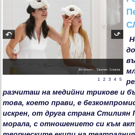
П
С
Н
до
въ
м
Източник: Свилен Славов
1
2
3
4
5
ре
разчиташ на медийни трикове и б
това, което прави, е безкомпроми
искрен, от друга страна Стилиян
морала, с отношението си към ак
творческите екипи на театрални