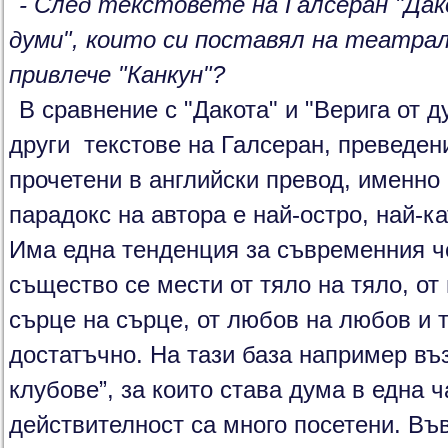
- След текстовете на Галсеран "Дак
думи", които си поставял на театрал
привлече "Канкун"?
В сравнение с "Дакота" и "Верига от д
други текстове на Галсеран, преведен
прочетени в английски превод, именно 
парадокс на автора е най-остро, най-к
Има една тенденция за съвременния ч
същество се мести от тяло на тяло, от
сърце на сърце, от любов на любов и т
достатъчно. На тази база например възн
клубове”, за които става дума в една ч
действителност са много посетени. В