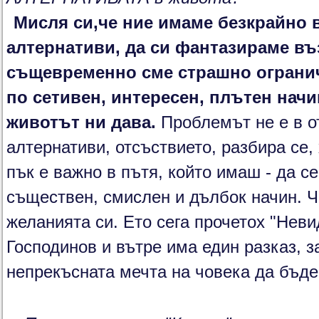
Мисля си,че ние имаме безкрайно 
алтернативи, да си фантазираме в
същевременно сме страшно ограни
по сетивен, интересен, плътен начи
животът ни дава.
Проблемът не е в о
алтернативи, отсъствието, разбира се, 
пък е важно в пътя, който имаш - да с
съществен, смислен и дълбок начин. Ч
желанията си. Ето сега прочетох "Неви
Господинов и вътре има един разказ, 
непрекъсната мечта на човека да бъде 