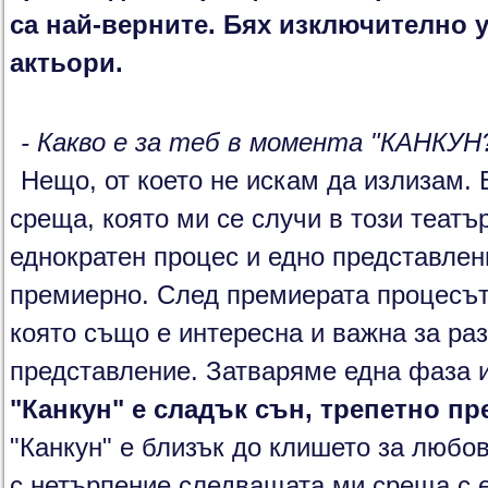
са най-верните. Бях изключително у
актьори.
- Какво е за теб в момента "КАНКУН
Нещо, от което не искам да излизам. 
среща, която ми се случи в този театър
еднократен процес и едно представлени
премиерно. След премиерата процесът 
която също е интересна и важна за ра
представление. Затваряме една фаза и
"Канкун" е сладък сън, трепетно п
"Канкун" е близък до клишето за люб
с нетърпение следващата ми среща с ек