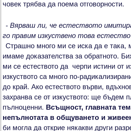
човек трябва да поема отговорности.
- Вярваш ли, че естеството имитир
го правим изкуствено това естество
Страшно много ми се иска да е така,
имаме доказателства за обратното. Бих
ми се естеството да черпи истини от и
изкуството са много по-радикализиран
до край. Ако естеството върви, вдъхнов
захранва се от изкуството: ще бъдем 
пълноценни.
Всъщност, главната тем
непълнотата в общуването и живее
би могла да открие някакви други раз