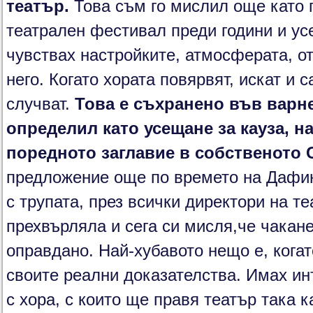
театър.
Това съм го мислил още като 
театрален фестивал преди години и ус
чувствах настройките, атмосферата, от
него. Когато хората повярвят, искат и 
случват.
Това е съхранено във варне
определил като усещане за кауза, н
поредното заглавие в собственото
предложение още по времето на Дафи
с трупата, през всички директори на те
прехвърляла и сега си мисля,че чакане
оправдано. Най-хубавото нещо е, кога
своите реални доказателства. Имах ин
с хора, с които ще правя театър така к