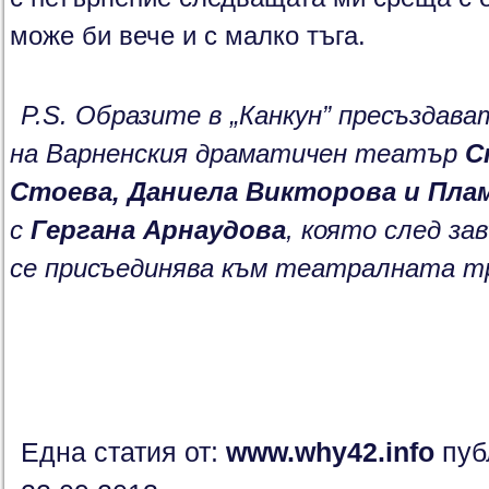
може би вече и с малко тъга.
P.S.
Образите в „Канкун” пресъздав
на Варненския драматичен театър
С
Стоева, Даниела Викторова и Пл
с
Гергана Арнаудова
, която след з
се присъединява към театралната тру
Една статия от:
www.why42.info
пуб