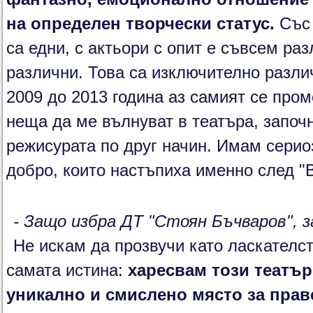
на определен творчески статус.
Със 
са едни, с актьори с опит е съвсем ра
различни. Това са изключително разли
2009 до 2013 година аз самият се пром
неща да ме вълнуват в театъра, започ
режисурата по друг начин. Имам серио
добро, които настъпиха именно след "В
- Защо избра ДТ "Стоян Бъчваров", з
Не искам да прозвучи като ласкателст
самата истина:
харесвам този театър
уникално и смислено място за прав