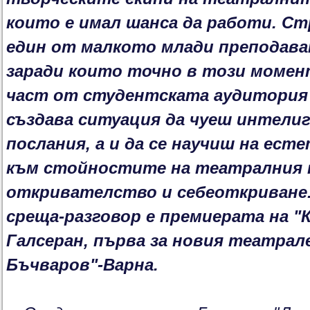
които е имал шанса да работи. Стр
един от малкото млади преподава
заради които точно в този момент
част от студентската аудитория
създава ситуация да чуеш интели
послания, а и да се научиш на ес
към стойностите на театралния 
откривателство и себеоткриване
среща-разговор е премиерата на "
Галсеран, първа за новия театрал
Бъчваров"-Варна.