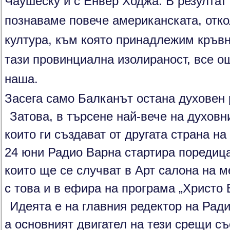
Чаушеску и с Енвер Ходжа. В резултат 
познаваме повече американската, отко
култура, към която принадлежим кръвно
тази провинциална изолираност, все ощ
наша.
Засега само Балканът остана духовен 
Затова, в търсене най-вече на духовн
които ги създават от другата страна на
24 юни Радио Варна стартира поредица
които ще се случват в Арт салона на 
с това и в ефира на програма „Христо 
Идеята е на главния редектор на Ради
а основният двигател на тези срещи съ