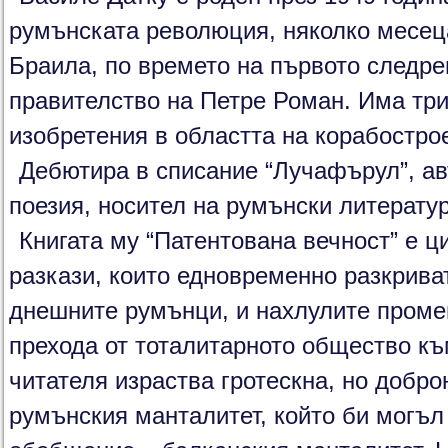
румънската революция, няколко месеца
Браила, по времето на първото следр
правителство на Петре Роман. Има три
изобретения в областта на корабостро
Дебютира в списание “Лучафърул”, авт
поезия, носител на румънски литерату
Книгата му “Патентована вечност” е ц
разкази, които едновременно разкрива
днешните румънци, и нахлулите проме
прехода от тоталитарното общество к
читателя израства гротескна, но добр
румънския манталитет, който би могъл