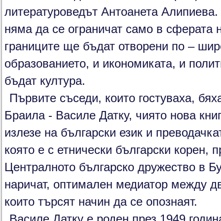
литературоведът Антоанета Алипиева.
няма да се ограничат само в сферата н
границите ще бъдат отворени по – шир
образованието, и икономиката, и поли
бъдат култура.
Първите съседи, които гостуваха, бях
Браила - Василе Датку, чиято нова кни
излезе на български език и преводачк
която е с етнически български корен, 
Централното българско дружество в Бу
наричат, оптимален медиатор между дв
които търсят начин да се опознаят.
Василе Датку
е роден през 1949 годин