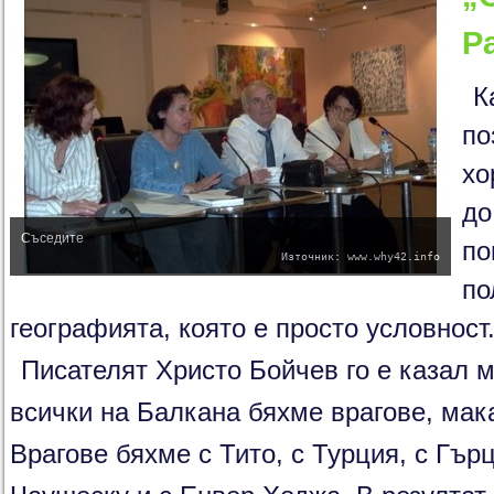
Р
К
по
хо
до
Съседите
по
Източник: www.why42.info
по
географията, която е просто условност
Писателят Христо Бойчев го е казал м
всички на Балкана бяхме врагове, мак
Врагове бяхме с Тито, с Турция, с Гър