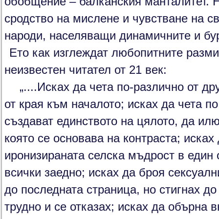
обобщение – балканския манталитет. 
сродство на мислене и чувстване на с
народи, населяващи динамичните и бу
Ето как изглеждат любопитните размис
неизвестен читател от 21 век:
„....Исках да чета по-различно от дру
от края към началото; исках да чета п
създават единството на цялото, да ил
която се основава на контраста; исках
иронизираната селска мъдрост в един 
всички заедно; исках да броя сексуал
до последната страница, но стигнах до
трудно и се отказах; исках да обърна 