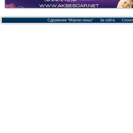
Сдружение “Морско синьо”
За сайта
Спонс