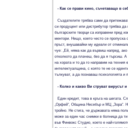
- Как се прави кино, съчетаващо в се
Създателите трябва сами да притежават 
си продуцент или дистрибутор трябва да 
българските творци са изправени пред из
ментори. Нещо, което често се пропуска 
пръст, внушавайки му идеали от отминал
чуе: „Ей, няма как да вървиш напред, ак
отколкото да плачеш, без да я търсиш. А 
на хората и то да го направим на техния е
интелектуалщина, с която те не се иденти
тълкуват, а да познаваш психологията и п
- Колко и какво Ви струват вирусът 
Един кредит, това в кръга на шегата. С
„Орфей“, Община Несебър и МЦ „Зора“. Н
тройно. Не стига, че държавата няма поли
може за един час снимки в болница да ти
във Финвокс Студио, което е най-голямот