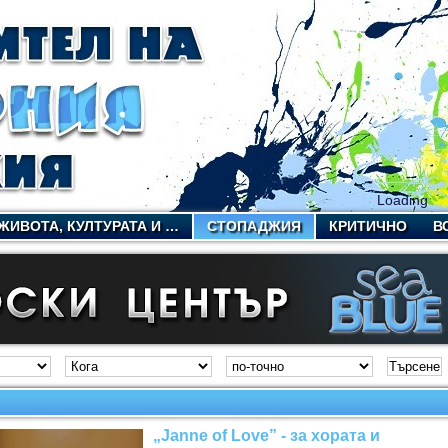
Loading
ЖИВОТА, КУЛТУРАТА И …
СТОПАДЖИЯ
КРИТИЧНО
В
„Janne of Love” - за хората и