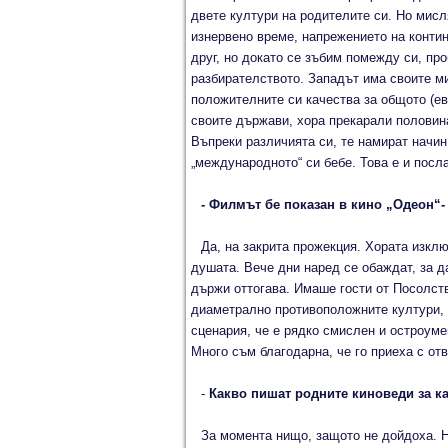
двете култури на родителите си. Но мисл
изнервено време, напрежението на контин
друг, но докато се зъбим помежду си, пр
разбирателството. Западът има своите м
положителните си качества за общото (ев
своите държави, хора прекарали половина
Въпреки различията си, те намират начин
„международното“ си бебе. Това е и посл
- Филмът бе показан в кино „Одеон“-
Да, на закрита прожекция. Хората изклю
душата. Вече дни наред се обаждат, за д
държи оттогава. Имаше гости от Посолст
диаметрално противоположните култури, 
сценария, че е рядко смислен и остроуме
Много съм благодарна, че го приеха с отв
-
Какво пишат родните киноведи за к
За момента нищо, защото не дойдоха. Но