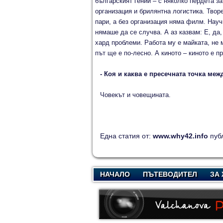
българският гений – с няколко пердета з
организация и брилянтна логистика. Творе
пари, а без организация няма филм. Научи
нямаше да се случва. А аз казвам: Е, да,
хард проблеми. Работа му е майката, не 
път ще е по-лесно. А киното – киното е п
- Коя и каква е пресечната точка м
Човекът и човещината.
Една статия от:
www.why42.info
пуб
НАЧАЛО
ПЪТЕВОДИТЕЛ
ЗА 