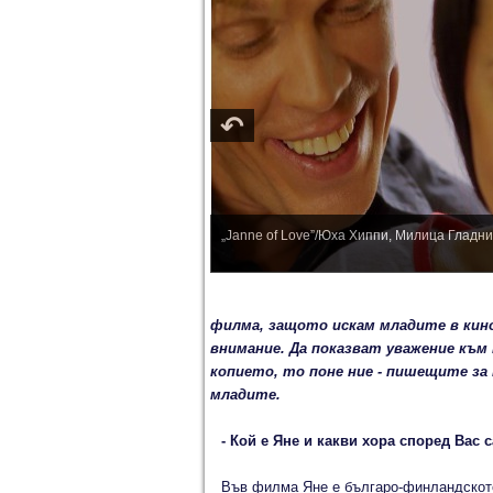
„Janne of Love”/Юха Хиппи, Милица Гладн
филма, защото искам младите в кин
внимание. Да показват уважение към
копието, то поне ние - пишещите за
младите.
- Кой е Яне и какви хора според Вас
Във филма Яне е българо-финландското