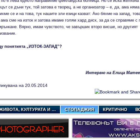
а по 6 лева едното направихме финландска болница. Но се иска желязна
цът се дъни тук, той затова е творец, а не организатор – е, да, ама няма
хме се и на това, тук нашите зли езици казват: Ако бяхме на запад, тов
 ама сме на изток и затова имаме голям хард диск, за да се справяме с 
мрънкане. Вярно, имам чувството, че завърших второ висше, но другият
ризвание.
ежду понятията „ИЗТОК-ЗАПАД”?
Интервю на Елица Матее
ликувана на 20.05.2014
ЖИВОТА, КУЛТУРАТА И …
СТОПАДЖИЯ
КРИТИЧНО
В