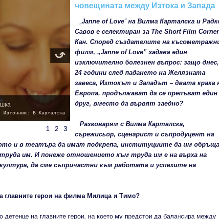
човещината между Изтока и Запада
„
Janne of Love
”
на Вилма Карталска и Радк
Савов е селектиран за The Short Film Corner
Кан. Според създателите на късометражн
филм, „Janne of Love” задава един
изключително болезнен въпрос: защо днес,
24 години след падането на Желязната
завеса, Изтокът и Западът – двата крака 
Европа, продължават да се препъват един
друг, вместо да вървят заедно?
ишка
Източник: В.Карталска
Разговарям с Вилма Карталска,
1
2
3
сърежисьор, сценарист и съпродуцент на
ото и в театъра да имат подкрепа, институциите да им обръщ
 труда им. И понеже отношението към труда им е на върха на
 култура, да сме съпричастни към работата и успехите на
 са главните герои на филма Милица и Тимо?
 детенце на главните герои, на което му предстои да балансира между