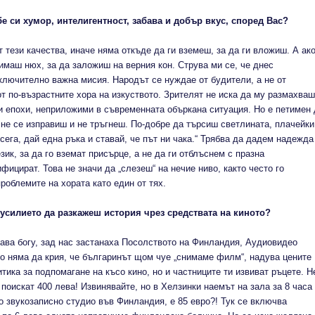
бе си хумор, интелигентност, забава и добър вкус, според Вас?
тези качества, иначе няма откъде да ги вземеш, за да ги вложиш. А ак
имаш нюх, за да заложиш на верния кон. Струва ми се, че днес
ключително важна мисия. Народът се нуждае от будители, а не от
от по-възрастните хора на изкуството. Зрителят не иска да му размахваш
и епохи, неприложими в съвременната объркана ситуация. Но е петимен 
о не се изправиш и не тръгнеш. По-добре да търсиш светлината, плачейки
сега, дай една ръка и ставай, че път ни чака.“ Трябва да дадем надежда
зик, за да го вземат присърце, а не да ги отблъснем с празна
фицират. Това не значи да „слезеш“ на нечие ниво, както често го
роблемите на хората като един от тях.
и усилието да разкажеш история чрез средствата на киното?
лава богу, зад нас застанаха Посолството на Финландия, Аудиовидео
о няма да крия, че българинът щом чуе „снимаме филм“, надува цените
тика за подпомагане на късо кино, но и частниците ти извиват ръцете. Н
 поискат 400 лева! Извинявайте, но в Хелзинки наемът на зала за 8 часа
о звукозаписно студио във Финландия, е 85 евро?! Тук се включва