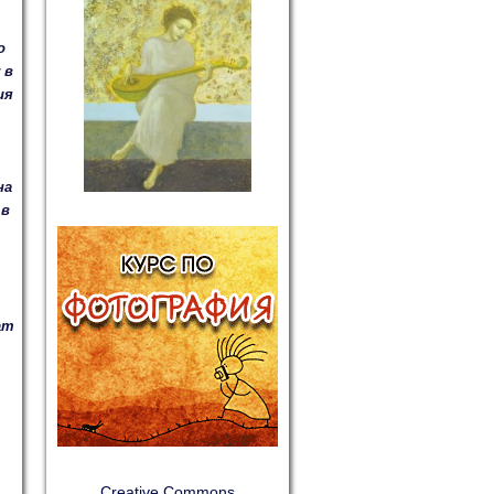
о
 в
ия
на
 в
ат
Creative Commons