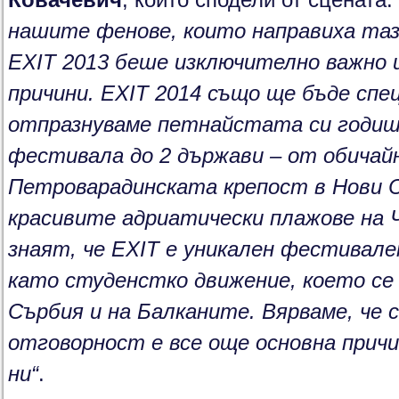
Ковачевич
, който сподели от сцената: 
нашите фенове, които направиха таз
EXIT 2013
беше изключително важно и
причини.
EXIT 2014
също ще бъде
спе
отпразнуваме петнайстата си годиш
фестивала до 2 държави –
от
обичайн
Петроварадинската крепост в Нови 
красивите адриатически плажове на 
знаят, че
EXIT
е уникален фестивале
като студенстко движение, което се 
Сърбия и на Балканите
.
Вярваме, че 
отговорност е все още основна прич
ни“
.