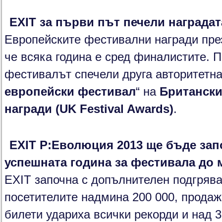
EXIT
за първи път печели награда
Европейските фестивални награди през
че всяка година е сред финалистите. П
фестивалът спечели друга авторитетна 
европейски фестивал
“ на
Британски
награди (
UK Festival Awards
)
.
EXIT
Р:Еволюция 2013 ще бъде зап
успешната година за фестивала до
EXIT започна с допълнителен подгряв
посетителите надмина 200 000, прода
билети удариха всички рекорди и над 