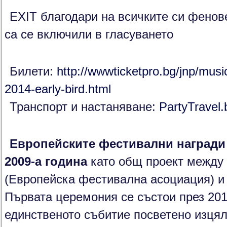
EXIT благодари на всичките си фенове
са се включили в гласуването
Билети:
http://wwwticketpro.bg/jnp/music
2014-early-bird.html
Транспорт и настаняване:
PartyTravel.
Европейските фестивални награди
2009-а година
като общ проект между F
(Европейска фестивална асоциация) и 
Първата церемония се състои през 2010
единственото събитие посветено изцял