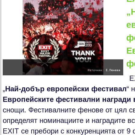
„
е
ф
Е
ф
Източник: Е.Пенева
E
„
Най-добър европейски фестивал
“ 
Европейските фестивални награди 
снощи. Фестивалните фенове от цял св
определят номинациите и наградите вс
EXIT се пребори с конкуренцията от 9 