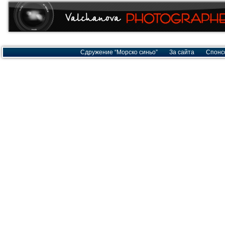
Сдружение “Морско синьо”
За сайта
Спонс