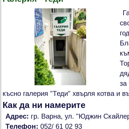
Г
св
го
Бл
къ
То
дя
за
късно галерия "Теди" хвърля котва и в
Как да ни намерите
Адрес:
гр. Варна,
ул. "Юджин Скайлер
Телефон:
052/ 61 02 93