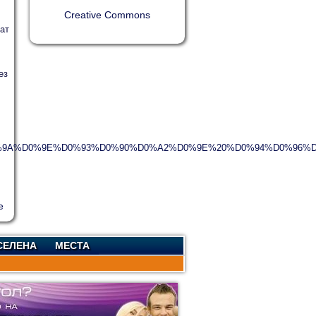
Creative Commons
ат
ез
%20%D0%9A%D0%9E%D0%93%D0%90%D0%A2%D0%9E%20%D0%94%D
СЕЛЕНА
МЕСТА