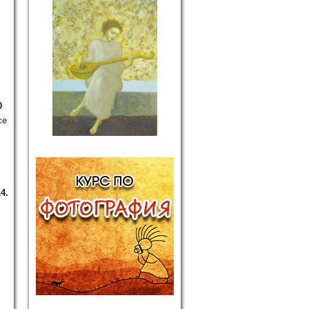
0
се
4.
л