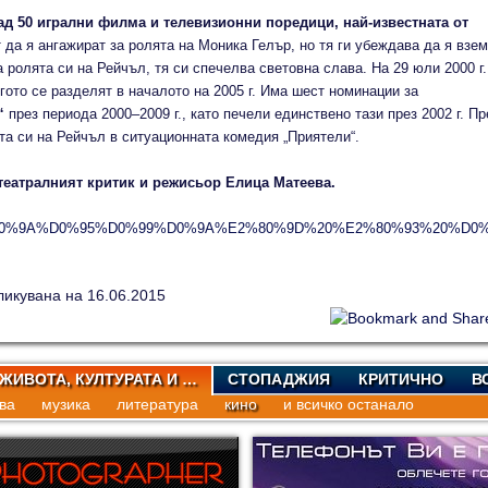
д 50 игрални филма и телевизионни поредици, най-известната от
да я ангажират за ролята на Моника Гелър, но тя ги убеждава да я взем
 ролята си на Рейчъл, тя си спечелва световна слава. На 29 юли 2000 г.
гото се разделят в началото на 2005 г. Има шест номинации за
“
през периода 2000–2009 г., като печели единствено тази през 2002 г. Пр
та си на Рейчъл в ситуационната комедия „Приятели“.
театралният критик и режисьор Елица Матеева.
%80%9E%D0%9A%D0%95%D0%99%D0%9A%E2%80%9D%20%E2%80%93
ликувана на 16.06.2015
 ЖИВОТА, КУЛТУРАТА И …
СТОПАДЖИЯ
КРИТИЧНО
В
ва
музика
литература
кино
и всичко останало