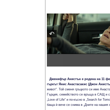
Дженифър Анистън е родена на 11 фе
гъркът Янис Анастасакис (Джон Анистън
живот“. Той сменя гръцкото си име Анаст
Гърция, семейството се връща в САЩ и с
„Love of Life“ и по-късно в „Search for T
баща ѝ вече се снима в „Дните на нашия 