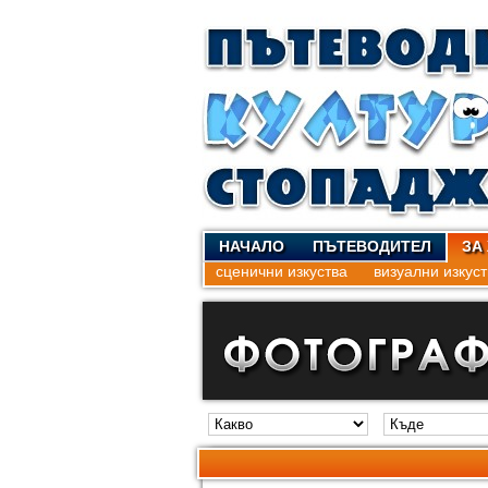
НАЧАЛО
ПЪТЕВОДИТЕЛ
ЗА
сценични изкуства
визуални изкуст