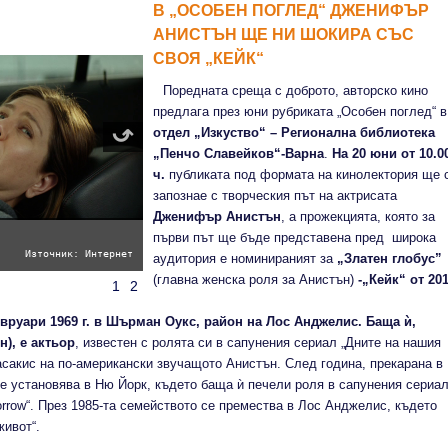
В „ОСОБЕН ПОГЛЕД“ ДЖЕНИФЪР
АНИСТЪН ЩЕ НИ ШОКИРА СЪС
СВОЯ „КЕЙК“
Поредната среща с доброто, авторско кино
предлага през юни рубриката „Особен поглед“ в
отдел „Изкуство“ – Регионална библиотека
„Пенчо Славейков“-Варна
.
На 20 юни от 10.0
ч.
публиката под формата на кинолектория ще 
запознае с творческия път на актрисата
Дженифър Анистън
, а прожекцията, която за
първи път ще бъде представена пред широка
Източник: Интернет
аудитория е номинираният за
„Златен глобус”
(главна женска роля за Анистън)
-„Кейк“ от 201
1
2
вруари 1969 г. в Шърман Оукс, район на Лос Анджелис.
Баща ѝ,
), е актьор
, известен с ролята си в сапунения сериал „Дните на нашия
асакис на по-американски звучащото Анистън. След година, прекарана в
е установява в Ню Йорк, където баща ѝ печели роля в сапунения сериа
omorrow“. През 1985-та семейството се премества в Лос Анджелис, където
живот“.