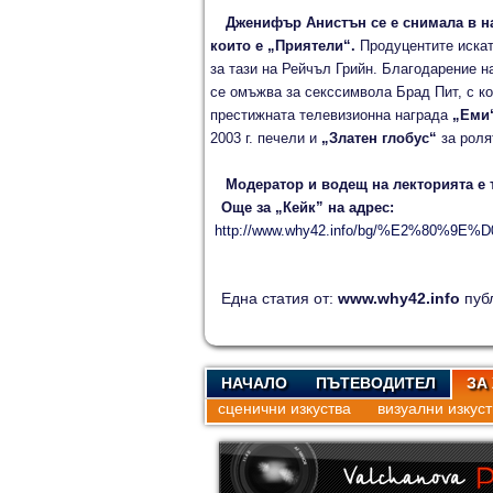
Дженифър Анистън се е снимала в на
които е „Приятели“.
Продуцентите искат 
за тази на Рейчъл Грийн. Благодарение на
се омъжва за секссимвола Брад Пит, с ко
престижната телевизионна награда
„Еми
2003 г. печели и
„Златен глобус“
за роля
Модератор и водещ на лекторията е 
Още за „Кейк” на адрес:
http://www.why42.info/bg/%E2
Една статия от:
www.why42.info
пуб
НАЧАЛО
ПЪТЕВОДИТЕЛ
ЗА
сценични изкуства
визуални изкуст