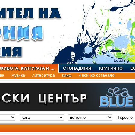
Loading
 ЖИВОТА, КУЛТУРАТА И …
СТОПАДЖИЯ
КРИТИЧНО
В
ва
музика
литература
кино
и всичко останало