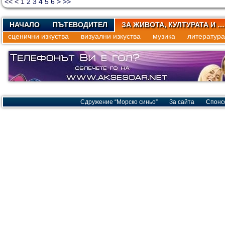
<<
<
1
2
3
4
5
6
>
>>
НАЧАЛО
ПЪТЕВОДИТЕЛ
ЗА ЖИВОТА, КУЛТУРАТА И …
сценични изкуства
визуални изкуства
музика
литература
Сдружение “Морско синьо”
За сайта
Спонс