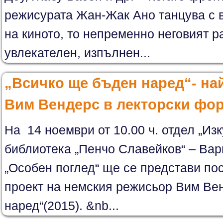
режисурата Жан-Жак Ано танцува с в
на киното, то непременно неговият р
увлекателен, изпълнен...
„Всичко ще бъден наред“- на
Вим Вендерс в лекторски фо
На 14 ноември от 10.00 ч. отдел „Из
библиотека „Пенчо Славейков“ – Вар
„Особен поглед“ ще се представи по
проект на немския режисьор Вим Ве
наред“(2015). &nb...