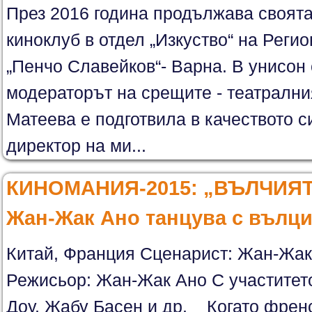
През 2016 година продължава своята 
киноклуб в отдел „Изкуство“ на Реги
„Пенчо Славейков“- Варна. В унисон
модераторът на срещите - театрални
Матеева е подготвила в качеството с
директор на ми...
КИНОМАНИЯ-2015: „ВЪЛЧИЯТ 
Жан-Жак Ано танцува с вълц
Китай, Франция Сценарист: Жан-Жак
Режисьор: Жан-Жак Ано С участите
Доу, Жабу Басен и др. Когато френс