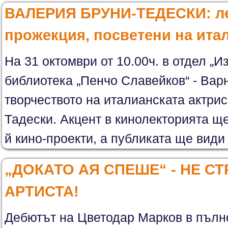
ВАЛЕРИЯ БРУНИ-ТЕДЕСКИ: ле
прожекция, посветени на ита
На 31 октомври от 10.00ч. в отдел „И
библиотека „Пенчо Славейков“ - Вар
творчеството на италианската актри
Тадески. Акцент в кинолекторията щ
й кино-проекти, а публиката ще види
„ДОКАТО АЯ СПЕШЕ“ - НЕ С
АРТИСТА!
Дебютът на Цветодар Марков в пълн