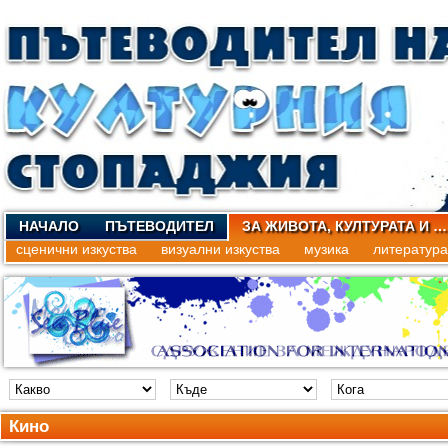
НАЧАЛО
ПЪТЕВОДИТЕЛ
ЗА ЖИВОТА, КУЛТУРАТА И …
сценични изкуства
визуални изкуства
музика
литература
Кино