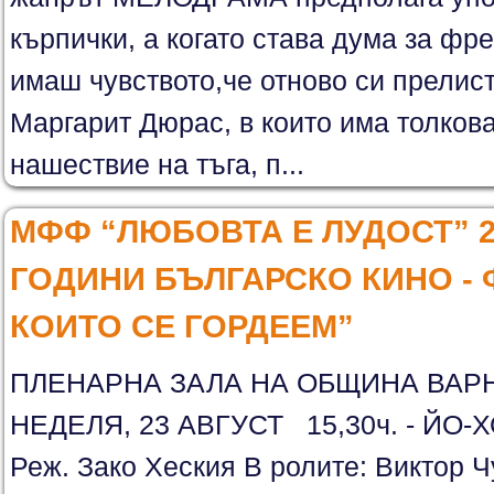
кърпички, а когато става дума за фр
имаш чувството,че отново си прелис
Маргарит Дюрас, в които има толков
нашествие на тъга, п...
МФФ “ЛЮБОВТА Е ЛУДОСТ” 20
ГОДИНИ БЪЛГАРСКО КИНО - 
КОИТО СЕ ГОРДЕЕМ”
ПЛЕНАРНА ЗАЛА НА ОБЩИНА ВАРН
НЕДЕЛЯ, 23 АВГУСТ 15,30ч. - ЙО-ХО-
Реж. Зако Хеския В ролите: Виктор Ч