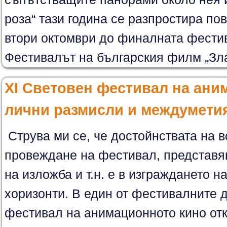
роза“ тази година се разпростира по
втори октомври до финалната фести
Фестивалът на българския филм „Злат
XI Световен фестивал на ани
лични размисли и междумети
Струва ми се, че достойнствата на в
провеждане на фестивал, представян
на изложба и т.н. е в изграждането н
хоризонти. В един от фестивалните д
фестивал на анимационното кино откр