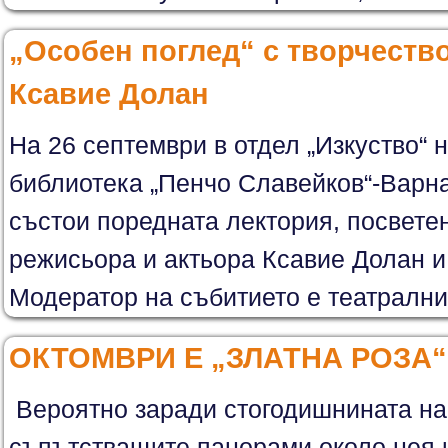
„Особен поглед“ с творчеств
Ксавие Долан
На 26 септември в отдел „Изкуство“ 
библиотека „Пенчо Славейков“-Варна 
състои поредната лектория, посветен
режисьора и актьора Ксавие Долан и
Модератор на събитието e театралния
ОКТОМВРИ Е „ЗЛАТНА РОЗА“
Вероятно заради стогодишнината на 
съпътстващите панорами около нея и