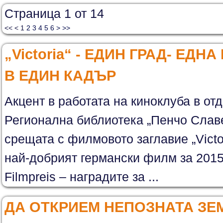
Страница 1 от 14
<<
<
1
2
3
4
5
6
>
>>
„Victoria“ - ЕДИН ГРАД- ЕДН
В ЕДИН КАДЪР
Акцент в работата на киноклуба в отд
Регионална библиотека „Пенчо Славе
срещата с филмовото заглавие „Victori
най-добрият германски филм за 2015 
Filmpreis – наградите за ...
ДА ОТКРИЕМ НЕПОЗНАТА ЗЕ