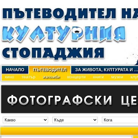
НАЧАЛО
ПЪТЕВОДИТЕЛ
ЗА ЖИВОТА, КУЛТУРАТА И 
кино
театър
изложби
концерти
книги
музеи
клу