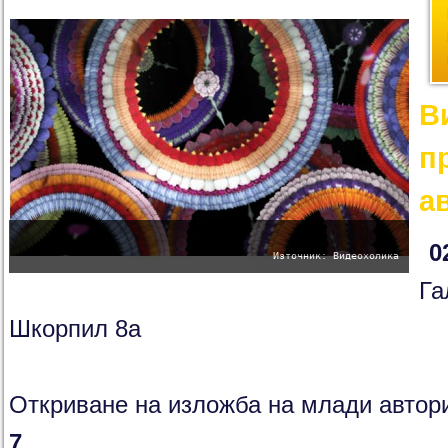
В
п
а
0
Източник: Видеохолика
Га
Шкорпил 8а
Откриване на изложба на млади автори
7