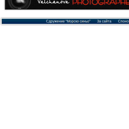
Сдружение “Морско синьо”
За сайта
Спонс