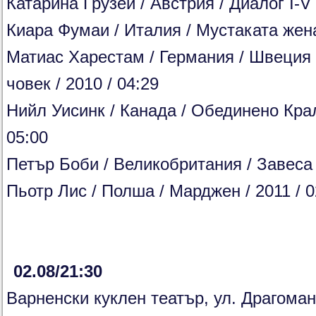
Катарина Грузей / Австрия / Диалог I-V 
Киара Фумаи / Италия / Мустаката жена 
Матиас Харестам / Германия / Швеция 
човек / 2010 / 04:29
Нийл Уисинк / Канада / Обединено Крал
05:00
Петър Боби / Великобритания / Завеса /
Пьотр Лис / Полша / Марджен / 2011 / 0
02.08/21:30
Варненски куклен тeатър, ул. Драгоман