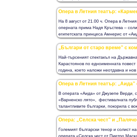
Опера в Летния театър: «Карме
На 8 август от 21.00 ч. Опера в Летн
оперната прима Надя Кръстева – соли
египетската принцеса Амнерис от «Аид
„Българи от старо време” с ко
Най-търсеният спектакъл на Държавна
Карастоянов по едноименната повест 
година, което наложи неотдавна и нов
Опера в Летния театър: „Аида”
В операта «Аида» от Джузепе Верди, 
«Варненско лято», фестивалната публ
талантливите българки, покорила с вок
Опера: „Селска чест” и „Палячо
Големият български тенор и солист н
операта «Селска чест от Пиетро Маск