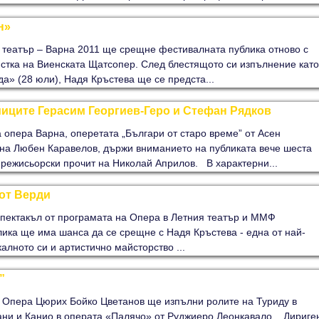
н»
ия театър – Варна 2011 ще срещне фестивалната публика отново с
стка на Виенската Щатсопер. След блестящото си изпълнение като
а» (28 юли), Надя Кръстева ще се предста...
миците Герасим Георгиев-Геро и Стефан Рядков
 опера Варна, оперетата „Българи от старо време” от Асен
на Любен Каравелов, държи вниманието на публиката вече шеста
 режисьорски прочит на Николай Априлов. В характерни...
 от Верди
спектакъл от програмата на Опера в Летния театър и ММФ
ика ще има шанса да се срещне с Надя Кръстева - една от най-
алното си и артистично майсторство ...
”
а Опера Цюрих Бойко Цветанов ще изпълни ролите на Туриду в
ани и Канио в операта «Палячо» от Руджиеро Леонкавало. Дириге