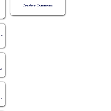
Creative Commons
та
и
зи