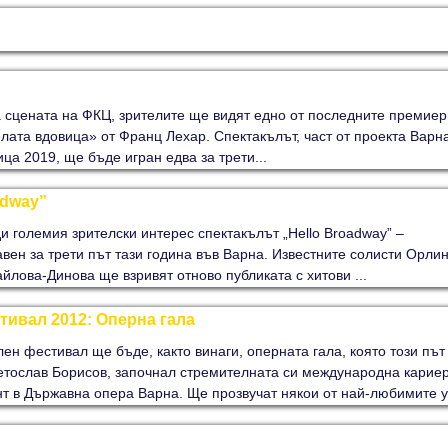
на сцената на ФКЦ, зрителите ще видят едно от последните премие
лата вдовица» от Франц Лехар. Спектакълът, част от проекта Варн
ца 2019, ще бъде игран едва за трети...
adway”
 големия зрителски интерес спектакълът „Hello Broadway” –
ен за трети път тази година във Варна. Известните солисти Орли
лова-Динова ще взривят отново публиката с хитови ...
тивал 2012: Оперна гала
н фестивал ще бъде, както винаги, оперната гала, която този път
етослав Борисов, започнал стремителната си международна карие
нт в Държавна опера Варна. Ще прозвучат някои от най-любимите у.