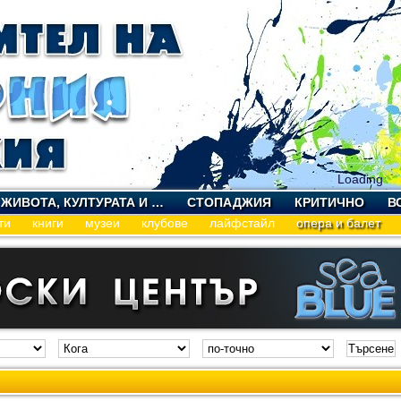
Loading
 ЖИВОТА, КУЛТУРАТА И …
СТОПАДЖИЯ
КРИТИЧНО
В
ти
книги
музеи
клубове
лайфстайл
опера и балет