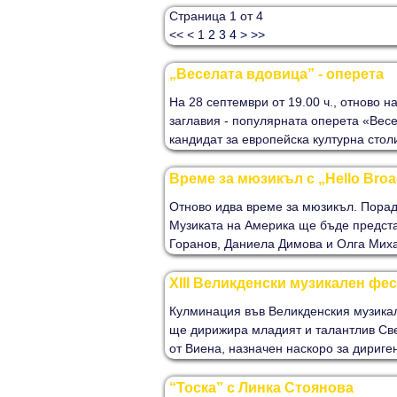
Страница 1 от 4
<<
<
1
2
3
4
>
>>
„Веселата вдовица” - оперета
На 28 септември от 19.00 ч., отново 
заглавия - популярната оперета «Весе
кандидат за европейска културна столи
Време за мюзикъл с „Hello Bro
Отново идва време за мюзикъл. Поради
Музиката на Америка ще бъде представ
Горанов, Даниела Димова и Олга Михай
XIII Великденски музикален фес
Кулминация във Великденския музикале
ще дирижира младият и талантлив Св
от Виена, назначен наскоро за дириге
“Тоска” с Линка Стоянова