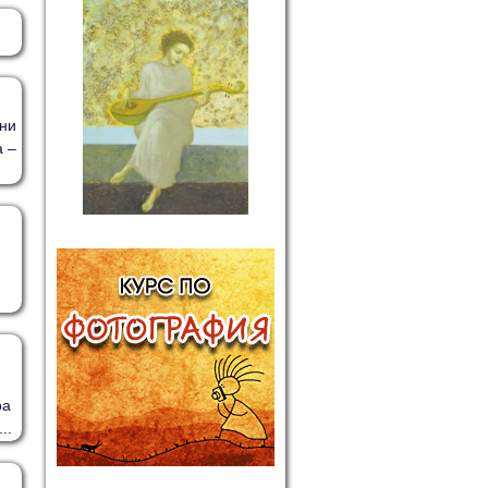
рни
а –
н
ра
..