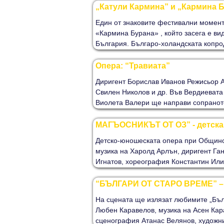
„Катули Кармина” и „Кармина 
Един от знаковите фестивални момент
«Кармина Бурана» , който засега е вид
България. Българо-холандската копрод
Опера: “Травиата”
Диригент Борислав Иванов Режисьор А
Свилен Николов и др. Във Вердиевата 
Виолета Валери ще направи сопраното
МАГЪОСНИКЪТ ОТ ОЗ” - детска
Детско-юношеската опера при Общинск
музика на Харолд Арлън, диригент Га
Игнатов, хореография Константин Илие
“БЪЛГАРИ ОТ СТАРО ВРЕМЕ” –
На сцената ще излязат любимите „Бъл
Любен Каравелов, музика на Асен Кар
сценография Атанас Велянов, художни