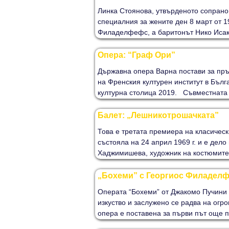
Линка Стоянова, утвърденото сопрано
специалния за жените ден 8 март от 1
Филаделфефс, а баритонът Нико Исако
Опера: “Граф Ори”
Държавна опера Варна постави за пръ
на Френския културен институт в Бълг
културна столица 2019. Съвместната 
Балет: „Лешникотрошачката”
Това е третата премиера на класичес
състояла на 24 април 1969 г. и е де
Хаджимишева, художник на костюмите 
„Бохеми” с Георгиос Филаделф
Операта “Бохеми” от Джакомо Пучини с
изкуство и заслужено се радва на огро
опера е поставена за първи път още п