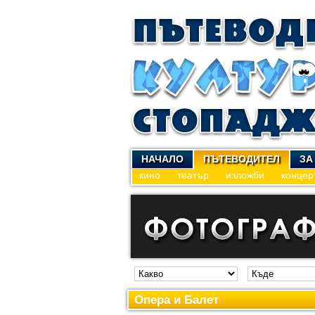
НАЧАЛО
ПЪТЕВОДИТЕЛ
ЗА
кино
театър
изложби
концер
Опера и Балет