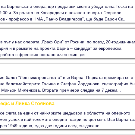
 на Варненската опера, ще представи своята убедителна Тоска на
9.00 ч. За ролята на Каварадоси е поканен тенорът Георгиос
в - професор в НМА „Панчо Владигеров”, ще бъде Барон Ск...
в път у нас операта „Граф Ори” от Росини, по повод 20-годишнина
ария и в рамките на проекта Варна – кандидат за европейска
работа с френския постановъчен екип: ди...
кия балет “Лешникотрошачката” във Варна. Първата премиера се е
ло на балетмайсторите Галина и Стефан Йорданови, сценография Ан
Миньон Миленкова. Втората премиера следва на 7 декем...
ефс и Линка Стоянова
е счита за един от най-ярките шедьоври в областта на оперното
мен успех в най-големите оперни театри по цял свят. Във Варна та
рез 1949 година, едва две години след създаване...