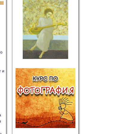
II
то
т и
а
я
о