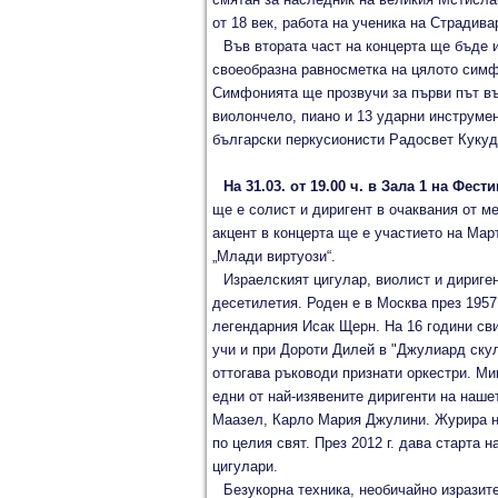
от 18 век, работа на ученика на Страдив
Във втората част на концерта ще бъд
своеобразна равносметка на цялото симфо
Симфонията ще прозвучи за първи път въ
виолончело, пиано и 13 ударни инструме
български перкусионисти Радосвет Кукудо
На 31.03. от 19.00 ч. в Зала 1 на Фес
ще е солист и диригент в очаквания от 
акцент в концерта ще е участието на Мар
„Млади виртуози“.
Израелският цигулар, виолист и дириге
десетилетия. Роден е в Москва през 1957
легендарния Исак Щерн. На 16 години сви
учи и при Дороти Дилей в "Джулиард скул
оттогава ръководи признати оркестри. Мин
едни от най-изявените диригенти на наш
Маазел, Карло Мария Джулини. Журира на
по целия свят. През 2012 г. дава старта 
цигулари.
Безукорна техника, необичайно изразите