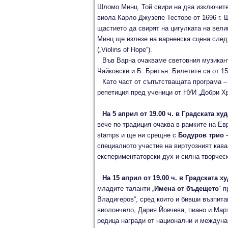
Шломо Минц. Той свири на два изключител
виола Карло Джузепе Тесторе от 1696 г.
щастието да свирят на цигулката на вели
Минц ще излезе на варненска сцена след
(„Violins of Hope“).
Във Варна очакваме световния музикант 
Чайковски и Б. Бритън. Билетите са от 15
Като част от съпътстващата програма 
репетиция пред ученици от НУИ „Добри Хр
На 5 април от 19.00 ч. в Градската х
вече по традиция очаква в рамките на Е
stamps и ще ни срещне с
Бодуров трио
-
специалното участие на виртуозният ка
експериментаторски дух и силна творческ
На 15 април от 19.00 ч. в Градската 
младите таланти „
Имена от бъдещето
“ 
Владигеров“, сред които и бивши възпита
виолончело, Дария Йовчева, пиано и Март
редица награди от национални и междуна