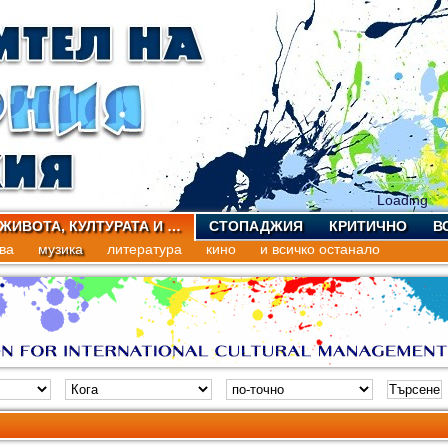
Loading
 ЖИВОТА, КУЛТУРАТА И …
СТОПАДЖИЯ
КРИТИЧНО
В
ва
музика
литература
кино
и всичко останало