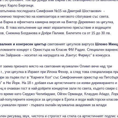
ариус Карло Бергонци.
е изпълнена последната Симфония №15 на Дмитрий Шостакович -
нично творчество на композитора и неговото сбогуване със света.
в Варна в ефектната камерна версия на Виктор Деревянко за цигулка,
нта. В това изпълнение ще имат изразително присъствие и водещите
в, Снежина Богданова и Добри Палиев. Билетите са от 15 до 30 лв.
тивалния и конгресен център
световният цигулков виртуоз
Шломо Минц
меломаните концерт с Оркестъра на Класик ФМ Радио. Специален варнен
тин Зайранов – носител на наградата на „Кантус Фирмус“ в конкурса
нт заема признато място на световния музикален Oлимп вече над три
 г., учи цигулка в Израел при Илона Фехер, а след това специализира пр
ри за първи път в "Карнеги Хол“ със Симфоничния оркестър на Питсбърг
" в Ню Йорк. На 18 г. добавя към артистичните си изяви дирижирането и
ц е очакван гост в най-добрите концертни зали по света, където свири с
ето време като Серджо Челибидаке, Ойген Орманди, Клаудио Абадо, Лор
й-популярните конкурси за цигулари в Еропа и води майсторски класов
на уникален проект - първата онлайн музикална академия за млади
лен рисуващ звук, чистота и строгост на стила са артистичният подпис 