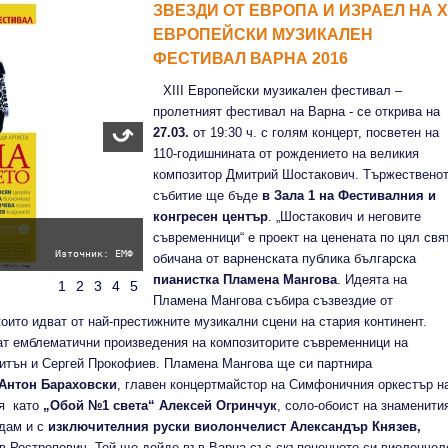
ЗВЕЗДИ ОТ ЕВРОПА И ИЗРАЕЛ НА XI
ЕВРОПЕЙСКИ МУЗИКАЛЕН
ФЕСТИВАЛ ВАРНА 2016
XIII Европейски музикален фестивал –
пролетният фестивал на Варна - се открива на
27.03.
от 19:30 ч. с голям концерт, посветен на
110-годишнината от рождението на великия
композитор Дмитрий Шостакович. Тържествено
събитие ще бъде
в Зала 1 на Фестивалния и
конгресен център
. „Шостакович и неговите
съвременници“ е проект на ценената по цял свя
Източник: ЕМФ
обичана от варненската публика българска
пианистка
Пламена Мангова
. Идеята на
1
2
3
4
5
Пламена Мангова събира съзвездие от
които идват от най-престижните музикални сцени на стария континент.
чат емблематични произведения на композиторите съвременници на
тън и Сергей Прокофиев. Пламена Мангова ще си партнира
 Антон Бараховски
, главен концертмайстор на Симфоничния оркестър н
ия като
„Обой №1 света“ Алексей Огринчук
, соло-обоист на знаменити
рдам и с
изключителния руски виолончелист Александър Князев,
в Ростропович. Той ще дойде във Варна със скъпоценното си виолончел