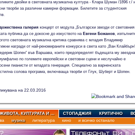
еликите двойки в световната музикална култура - Клара Шуман /1896 г./ 
ехни творби за различни камерни формации. Билетите за студентския
лв.
художествена галерия
концерт от модула „Български звезди от световния
ата публика да се докосне до изкуството на
Евгени Божанов
, изпълнит
когото световната музикална критика сравнява с младия Владимир
ижни награди от най-реномираните конкурси в света като „Ван Клайбърн“
редерик Шопен“ във Варшава, които предопределят бъдещата му звездна
иумфално по големите европейски и световни сцени и неслучайно е
рсени пианисти от младата генерация. Специално за варненската
стилна солова програма, включваща творби от Глук, Шуберт и Шопен.
ликувана на 22.03.2016
 ЖИВОТА, КУЛТУРАТА И …
СТОПАДЖИЯ
КРИТИЧНО
В
ва
музика
литература
кино
и всичко останало