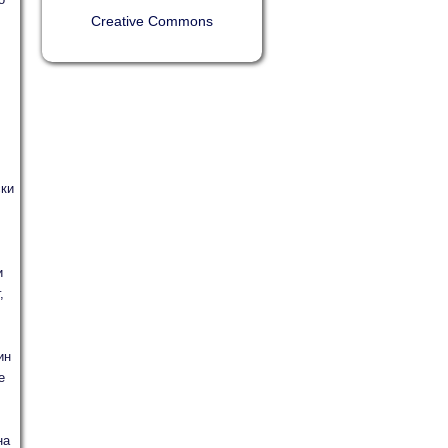
Creative Commons
ски
и
,
ин
е
на