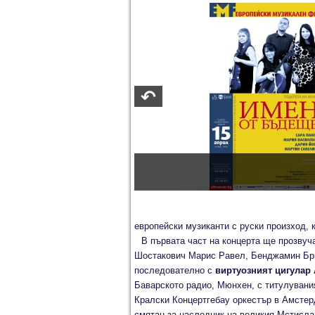
европейски музиканти с руски произход, 
В първата част на концерта ще прозву
Шостакович Марис Равел, Бенджамин Бри
последователно с
виртуозният цигулар
Баварското радио, Мюнхен, с титулуван
Кралски Концертгебау оркестър в Амсте
смятан за наследник на великия Мстисла