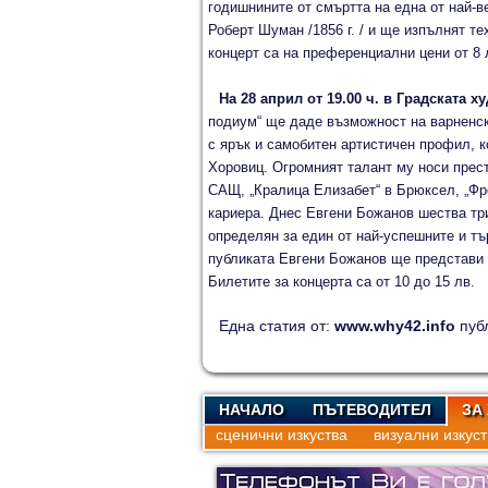
годишнините от смъртта на една от най-в
Роберт Шуман /1856 г. / и ще изпълнят т
концерт са на преференциални цени от 8 
На 28 април от 19.00 ч. в Градската 
подиум“ ще даде възможност на варненск
с ярък и самобитен артистичен профил, 
Хоровиц. Огромният талант му носи прест
САЩ, „Кралица Елизабет“ в Брюксел, „Ф
кариера. Днес Евгени Божанов шества тр
определян за един от най-успешните и тъ
публиката Евгени Божанов ще представи 
Билетите за концерта са от 10 до 15 лв.
Една статия от:
www.why42.info
пуб
НАЧАЛО
ПЪТЕВОДИТЕЛ
ЗА
сценични изкуства
визуални изкуст