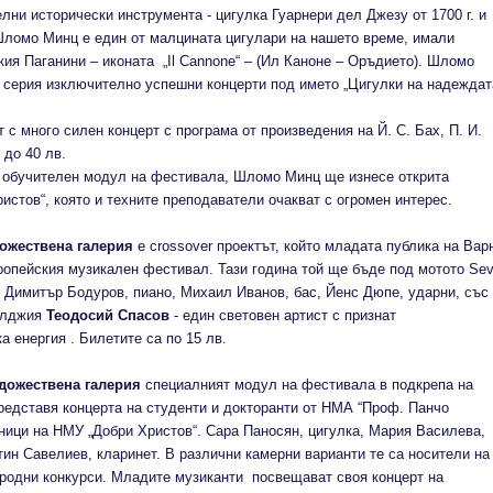
ни исторически инструмента - цигулка Гуарнери дел Джезу от 1700 г. и
 Шломо Минц е един от малцината цигулари на нашето време, имали
кия Паганини – иконата „Il Cannone“ – (Ил Каноне – Оръдието). Шломо
 серия изключително успешни концерти под името „Цигулки на надеждат
с много силен концерт с програма от произведения на Й. С. Бах, П. И.
 до 40 лв.
– обучителен модул на фестивала, Шломо Минц ще изнесе открита
истов“, която и техните преподаватели очакват с огромен интерес.
удожествена галерия
е сrossover проектът, който младата публика на Вар
вропейския музикален фестивал. Тази година той ще бъде под мотото Se
 Димитър Бодуров, пиано, Михаил Иванов, бас, Йенс Дюпе, ударни, със
валджия
Теодосий Спасов
- един световен артист с признат
а енергия . Билетите са по 15 лв.
художествена галерия
специалният модул на фестивала в подкрепа на
представя концерта на студенти и докторанти от НМА “Проф. Панчо
ници на НМУ „Добри Христов“. Сара Паносян, цигулка, Мария Василева,
ин Савелиев, кларинет. В различни камерни варианти те са носители на
родни конкурси. Младите музиканти посвещават своя концерт на