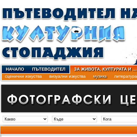
НАЧАЛО
ПЪТЕВОДИТЕЛ
ЗА ЖИВОТА, КУЛТУРАТА И …
сценични изкуства
визуални изкуства
музика
литература