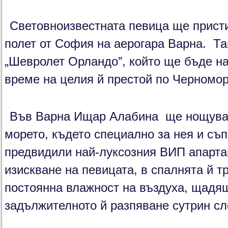
Световноизвестната певица ще присти
полет от София на аерогара Варна. Та
„Шевролет Орландо”, който ще бъде н
време на целия й престой по Черномор
Във Варна Ищар Алабина ще нощува 
морето, където специално за нея и съп
предвидили най-луксозния ВИП апарта
изискване на певицата, в спалнята й т
постоянна влажност на въздуха, щадящ
задължителното й разпяване сутрин сл