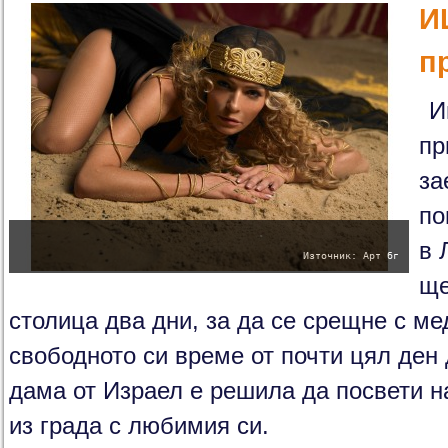
И
п
И
пр
за
по
в 
Източник: Арт бг
ще
столица два дни, за да се срещне с ме
свободното си време от почти цял ден 
дама от Израел е решила да посвети н
из града с любимия си.