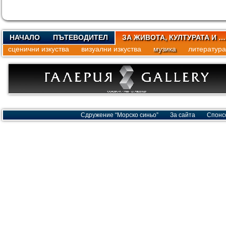
НАЧАЛО
ПЪТЕВОДИТЕЛ
ЗА ЖИВОТА, КУЛТУРАТА И …
сценични изкуства
визуални изкуства
музика
литература
Сдружение “Морско синьо”
За сайта
Спонс