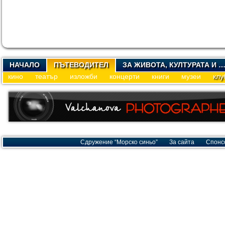
НАЧАЛО
ПЪТЕВОДИТЕЛ
ЗА ЖИВОТА, КУЛТУРАТА И 
кино
театър
изложби
концерти
книги
музеи
клу
Сдружение “Морско синьо”
За сайта
Спонс