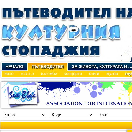
НАЧАЛО
ПЪТЕВОДИТЕЛ
ЗА ЖИВОТА, КУЛТУРАТА И 
кино
театър
изложби
концерти
книги
музеи
клу