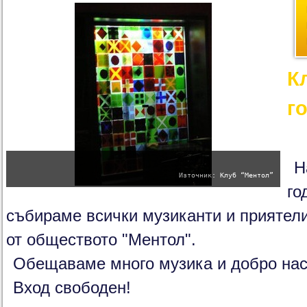
К
г
Н
Източник: Клуб “Ментол”
го
събираме всички музиканти и приятели,
от обществото "Ментол".
Обещаваме много музика и добро нас
Вход свободен!