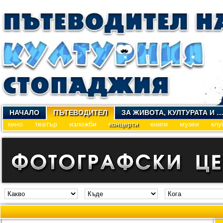
НАЧАЛО
ПЪТЕВОДИТЕЛ
ЗА ЖИВОТА, КУЛТУРАТА И 
кино
театър
изложби
концерти
книги
музеи
клу