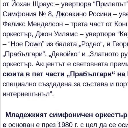
от Йохан Щраус – увертюра “Прилепът”
Симфония № 8, Джоакино Росини – уве
Феликс Менделсон – трета част от Конц
оркестър, Джон Уилямс – увертюра “Ка
– “Hoe Down” из балета „Родео“, и Гео
„Прабългари”, „Девойко“ и „Златното ру
оркестър. Акцентът е световната прем
сюита в пет части „Прабългари“ на
специално създадена за състава и пор
интернешънъл”.
Младежкият симфоничен оркестър
е
основан е през 1980 г. с цел да се ос