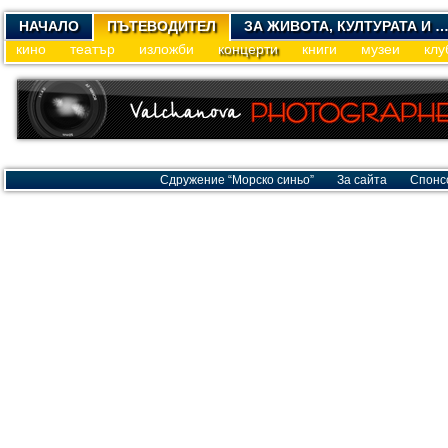
НАЧАЛО
ПЪТЕВОДИТЕЛ
ЗА ЖИВОТА, КУЛТУРАТА И 
кино
театър
изложби
концерти
книги
музеи
клу
Сдружение “Морско синьо”
За сайта
Спонс