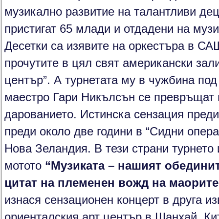
музикално развитие на талантливи де
пристигат 65 млади и отдадени на музи
Десетки са изявите на оркестъра в СА
прочутите в цял свят американски зали
център”. А турнетата му в чужбина под
маестро Гари Никълсън се превръщат 
дарованието. Истинска сензация преди
преди около две години в “Сидни опера
Нова Зеландия. В тези страни турнето
мотото
“Музиката – нашият обедини
цитат на
племенен вожд на маорите
изнася сензационен концерт в друга из
ориенталския арт център в Шанхай, Ки