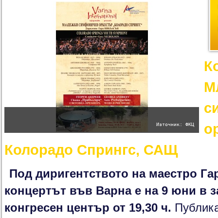
К
М
с
о
Източник: ФКЦ
Колорадо Спрингс, САЩ
Под диригентството на маестро Г
концертът във Варна е на 9 юни в з
конгресен център от 19,30 ч.
Публика