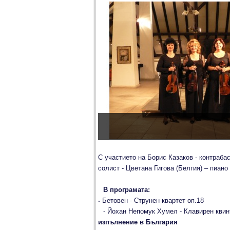
С участието на Борис Казаков - контраба
солист - Цветана Гигова (Белгия) – пиано
В програмата:
-
Бетовен - Струнен квартет оп.18
- Йохан Непомук Хумел - Клавирен квинт
изпълнение в България