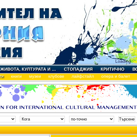
Loading
 ЖИВОТА, КУЛТУРАТА И …
СТОПАДЖИЯ
КРИТИЧНО
В
ти
книги
музеи
клубове
лайфстайл
опера и балет