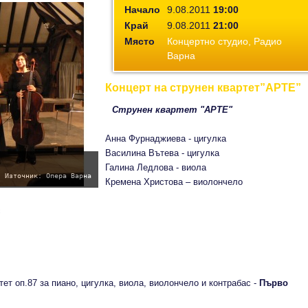
Начало
9.08.2011
19:00
Край
9.08.2011
21:00
Място
Концертно студио, Радио
Варна
Концерт на струнен квартет”АРТЕ”
Струнен квартет "АРТЕ"
Анна Фурнаджиева - цигулка
Василина Вътева - цигулка
Галина Ледлова - виола
Източник: Опера Варна
Кремена Христова – виолончело
с
ет оп.87 за пиано, цигулка, виола, виолончело и контрабас -
Първо