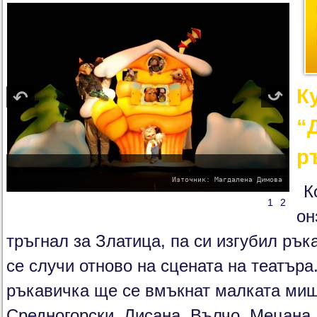
К
“
р
Източник: Магдалена Димова
К
1
2
он
тръгнал за Златица, па си изгубил рък
се случи отново на сцената на театъра
ръкавичка ще се вмъкнат малката миш
Средногорски, Лисана, Вълчо, Мецана.