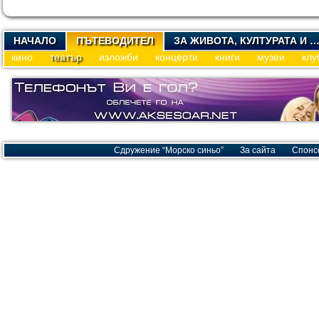
НАЧАЛО
ПЪТЕВОДИТЕЛ
ЗА ЖИВОТА, КУЛТУРАТА И 
кино
театър
изложби
концерти
книги
музеи
клу
Сдружение “Морско синьо”
За сайта
Спонс