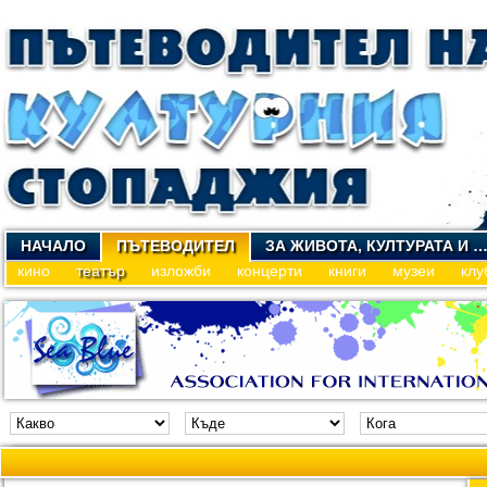
НАЧАЛО
ПЪТЕВОДИТЕЛ
ЗА ЖИВОТА, КУЛТУРАТА И 
кино
театър
изложби
концерти
книги
музеи
клу