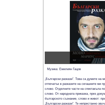
Музика: Емилиян Гацов
„Български разкази”. Това са думите на 
отпечатък в разказите на сегашните ми п
слово. Отделните части на спектакъла п
слово. От народната приказка, през доку
българското съзнание, слово и живот: пр
„Български разкази”. Те непрестанно звуч