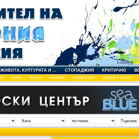
Loading
 ЖИВОТА, КУЛТУРАТА И …
СТОПАДЖИЯ
КРИТИЧНО
В
ти
книги
музеи
клубове
лайфстайл
опера и балет