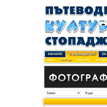
НАЧАЛО
ПЪТЕВОДИТЕЛ
ЗА
кино
театър
изложби
концер