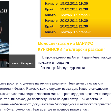
Начало
19.02.2011
19:30
Край
19.02.2011
21:30
Място
Театър “Българан”
Начало
20.02.2011
19:30
Край
20.02.2011
21:30
Място
Театър “Българан”
Моноспектакъл на МАРИУС
КУРКИНСКИ “Български разкази”
По произведения на Ангел Каралийчев, народ
приказки и предания
Източник: Интернет
Режисьор: Мариус Куркински
моите родители, думите на техните родители. Тези думи са оставили
риятели и близки. Разкази, които слушам всеки ден. Нашето ежедневно
оказват различни видове човешка мисъл, пресъздадена в различни видо
менталния разказ, до произведението на един автор. Три аспекта на
иказна необяснимост, документална безпощадност и авторско творчество
ат и бучат около нас. Театърът ще ги пренесе вътре в нас.