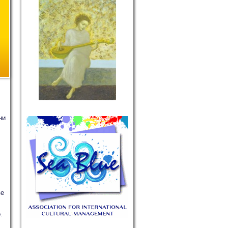
ни
ве
.