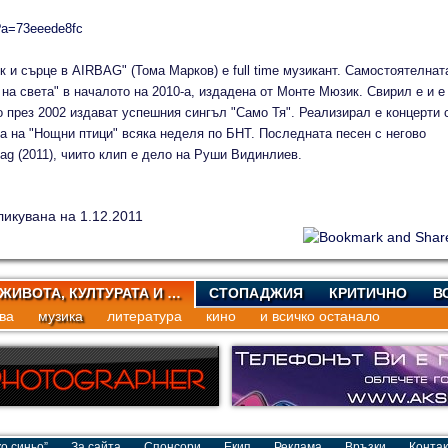
w?a=73eeede8fc
ък и сърце в AIRBAG" (Тома Марков) е full time музикант. Самостоятелнат
 на света" в началото на 2010-а, издадена от Монте Мюзик. Свирил е и е
о през 2002 издават успешния сингъл "Само Тя". Реализирал е концерти 
д-а на "Нощни птици" всяка неделя по БНТ. Последната песен с негово
bag (2011), чиито клип е дело на Руши Видинлиев.
ликувана на 1.12.2011
 ЖИВОТА, КУЛТУРАТА И …
СТОПАДЖИЯ
КРИТИЧНО
В
ва
музика
литература
кино
и всичко останало
о синьо”
За сайта
Спонсори
Екип
Реклама
Връзки
Контак