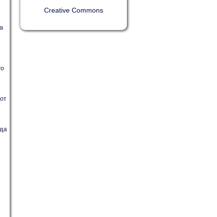
Creative Commons
а
то
от
 да