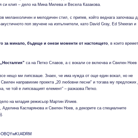
ия си клип – дело на Мина Милева и Весела Казакова.
вов меланхоличен и мелодичен стил, с припев, който веднага започваш д
акустичното поп звучене на изпълнители, като David Gray, Ed Sheeran и
то за минало, бъдеще и онези моменти от настоящето
, в които време
 „Носталгия”
са на Петко Славов, а с вокали се включва и Свилен Ноев 
 все нещо ми липсваше. Знаех, че има нужда от още един вокал, но не
 Свилен направихме проекта „20 любовни песни" и тогава му предложих
, че той е липсващият елемент” – разказва Петко.
дело на младия режисьор Мартин Илиев.
, Аделина Каспарянова и Свилен Ноев, а декорите са специалните
).
h?v=OBQYwKU4DRM