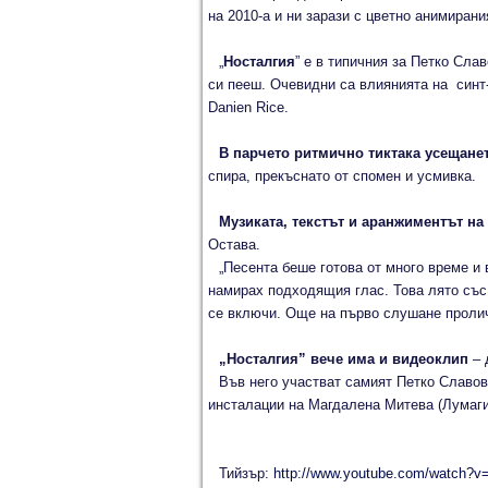
на 2010-а и ни зарази с цветно анимиран
„
Носталгия
” е в типичния за Петко Сла
си пееш. Очевидни са влиянията на синт-
Danien Rice.
В парчето ритмично тиктака усещане
спира, прекъснато от спомен и усмивка.
Музиката, текстът и аранжиментът на
Остава.
„Песента беше готова от много време и
намирах подходящия глас. Това лято със
се включи. Още на първо слушане пролича
„Носталгия” вече има и видеоклип
– 
Във него участват самият Петко Славов
инсталации на Магдалена Митева (Лумаги
Тийзър:
http://www.youtube.com/watc