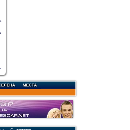
а
с
СЕЛЕНА
МЕСТА
ти
Сътрудници