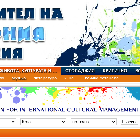
Loading
 ЖИВОТА, КУЛТУРАТА И …
СТОПАДЖИЯ
КРИТИЧНО
В
ва
музика
литература
кино
и всичко останало