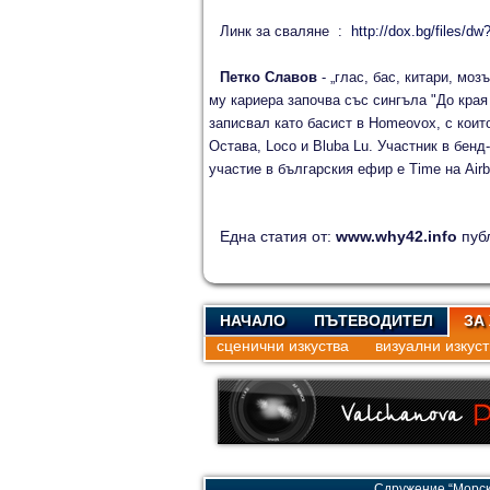
Линк за сваляне :
http://dox.bg/files/d
Петко Славов
- „глас, бас, китари, моз
му кариера започва със сингъла "До края
записвал като басист в Homeovox, с коит
Остава, Loco и Bluba Lu. Участник в бен
участие в българския ефир е Time на Air
Една статия от:
www.why42.info
пуб
НАЧАЛО
ПЪТЕВОДИТЕЛ
ЗА
сценични изкуства
визуални изкуст
Сдружение “Морск