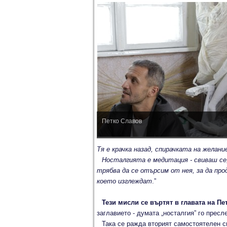
Петко Славов
Тя е крачка назад, спирачката на желан
Носталгията е медитация - свиваш се,
трябва да се отърсим от нея, за да пр
което изглеждат
.”
Тези мисли се въртят в главата на П
заглавието - думата „носталгия” го пресл
Така се ражда вторият самостоятелен си