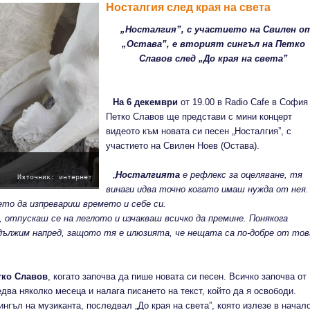
Носталгия след края на света
„Носталгия”, с участието на Свилен о
„Остава”, е вторият сингъл на Петко
Славов след „До края на света”
На 6 декември
от 19.00 в Radio Cafe в София
Петко Славов ще представи с мини концерт
видеото към новата си песен „Носталгия”, с
участието на Свилен Ноев (Остава).
„
Носталгията
е рефлекс за оцеляване, тя
Източник: интернет
винаги идва точно когато имаш нужда от нея.
ието да изпревариш времето и себе си.
 отпускаш се на леглото и изчакваш всичко да премине. Понякога
одължим напред, защото тя е илюзията, че нещата са по-добре от тов
етко Славов
, когато започва да пише новата си песен. Всичко започва от
едва няколко месеца и налага писането на текст, който да я освободи.
нгъл на музиканта, последвал „До края на света”, която излезе в начал