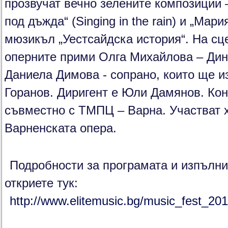
прозвучат вечно зелените композиции 
под дъжда“ (Singing in the rain) и „Мар
мюзикъл „Уестсайдска история“. На сц
оперните прими Олга Михайлова – Дин
Даниела Димова - сопрано, които ще и
Горанов. Диригент е Юли Дамянов. Ко
съвместно с ТМПЦ – Варна. Участват х
Варненската опера.
Подробности за програмата и изпълн
откриете тук:
http://www.elitemusic.bg/music_fest_20