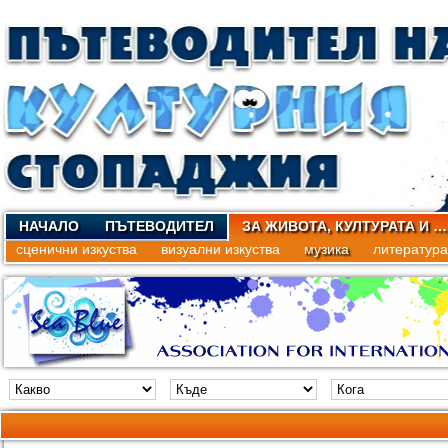
НАЧАЛО
ПЪТЕВОДИТЕЛ
ЗА ЖИВОТА, КУЛТУРАТА И …
сценични изкуства
визуални изкуства
музика
литература