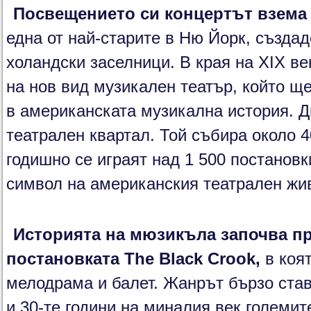
Посвещението си концертът взема 
една от най-старите в Ню Йорк, създад
холандски заселници. В края на XIX ве
на нов вид музикален театър, който щ
в американската музикална история. Д
театрален квартал. Той събира около 4
годишно се играят над 1 500 постановк
символ на американския театрален жи
Историята на мюзикъла започва пре
постановката The Black Crook,
в коят
мелодрама и балет. Жанрът бързо став
и 30-те години на миналия век големи