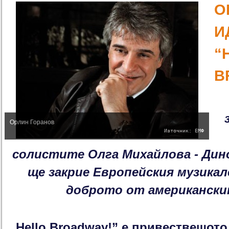
О
И
“
B
Орлин Горанов
Източник: ЕМФ
солистите Олга Михайлова - Дин
ще закрие Европейския музикал
доброто от американск
„Hello Broadway!” е привествещото