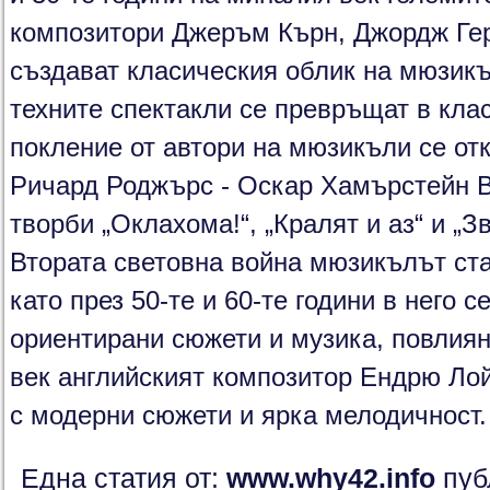
композитори Джеръм Кърн, Джордж Ге
създават класическия облик на мюзикъ
техните спектакли се превръщат в кла
покление от автори на мюзикъли се от
Ричард Роджърс - Оскар Хамърстейн В
творби „Оклахома!“, „Кралят и аз“ и „З
Втората световна война мюзикълът ста
като през 50-те и 60-те години в него 
ориентирани сюжети и музика, повлияна
век английският композитор Ендрю Ло
с модерни сюжети и ярка мелодичност.
Една статия от:
www.why42.info
пуб