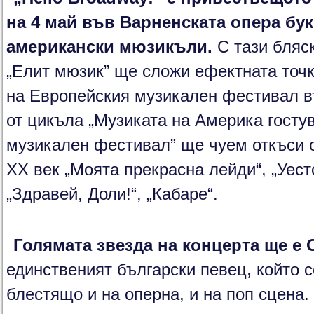
на 4 май във Варненската опера бук
американски мюзикъли.
С тази бляс
„Елит мюзик” ще сложи ефектната точк
на Европейския музикален фестивал в
от цикъла „Музиката на Америка госту
музикален фестивал” ще чуем откъси о
ХХ век „Моята прекрасна лейди“, „Уест
„Здравей, Доли!“, „Кабаре“.
Голямата звезда на концерта ще е 
единственият български певец, който 
блестящо и на оперна, и на поп сцена