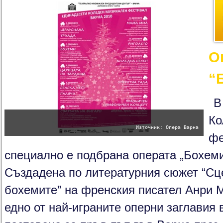
О
“
В
Ко
Източник: Опера Варна
фе
специално е подбрана операта „Бохем
Създадена по литературния сюжет “Сц
бохемите” на френския писател Анри 
едно от най-играните оперни заглавия в