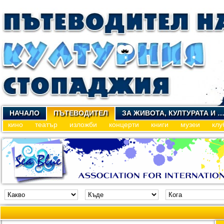
НАЧАЛО
ПЪТЕВОДИТЕЛ
ЗА ЖИВОТА, КУЛТУРАТА И 
кино
театър
изложби
концерти
книги
музеи
клу