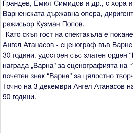
Грандев, Емил Симидов и др., с хора и
Варненската държавна опера, дириген
режисьор Кузман Попов.
Като скъп гост на спектакъла е покан
Ангел Атанасов - сценограф във Варне
30 години, удостоен със златен орден 
награда „Варна” за сценографията на 
почетен знак “Варна” за цялостно твор
Точно на 3 декември Ангел Атанасов 
90 години.