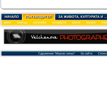
НАЧАЛО
ПЪТЕВОДИТЕЛ
ЗА ЖИВОТА, КУЛТУРАТА И 
кино
театър
изложби
концерти
книги
музеи
клу
Сдружение “Морско синьо”
За сайта
Спонс