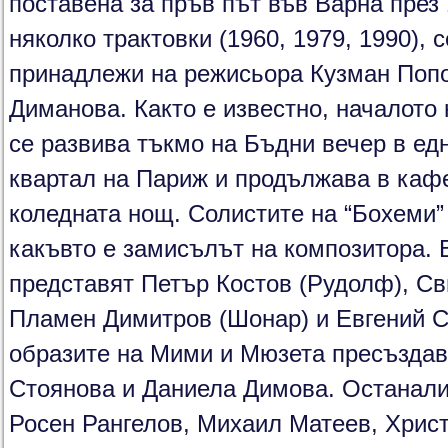
поставена за пръв път във Варна през 
няколко трактовки (1960, 1979, 1990),
принадлежи на режисьора Кузман Поп
Диманова. Както е известно, началото 
се развива тъкмо на Бъдни вечер в ед
квартал на Париж и продължава в каф
коледната нощ. Солистите на “Бохеми”
какъвто е замисълът на композитора. 
представят Петър Костов (Рудолф), Св
Пламен Димитров (Шонар) и Евгений С
образите на Мими и Мюзета пресъздав
Стоянова и Даниела Димова. Останали
Росен Рангелов, Михаил Матеев, Христ