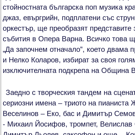
стойностната българска поп музика кра
джаз, евъргрийн, подплатени със стр
оркестър, ще преобразят представите 
събития в Опера Варна. Всичко това щ
„Да започнем отначало”, което двама 
и Нелко Коларов, избират за своя голя
изключителната подкрепа на Община В
Заедно с творческия тандем на сцена
сериозни имена – триото на пианиста 
Веселинов – Еко, бас и Димитър Семов
- Михаил Йосифов, тромпет, Велислав 
Димитър Льолев, саксофон и още - Ко