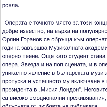
рояла.
Операта е точното място за този конце
добре известно, на върха на популярно
Орлин Горанов се обръща към опернат
година завършва Музикалната академи
оперно пеене. Още като студент става
опера. Звезда и на поп сцената, и в оп
уникално явление в българската музик
пропуска и успешното му включване в 
президента в „Мисия Лондон”. Неговит
са високо емоционални преживявания, 
обгърната от любовта на публиката.