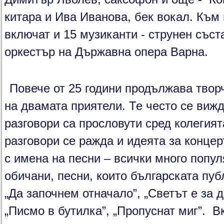
китара и Ива Иванова, бек вокал. Към
включат и 15 музиканти - струнен със
оркестър на Държавна опера Варна.
Повече от 25 години продължава твор
на двамата приятели. Те често се вижд
разговори са прословути сред колегията
разговори се ражда и идеята за концер
с имена на песни – всички много попул
обичани, песни, които българската публ
„Да започнем отначало”, „Светът е за д
„Писмо в бутилка”, „Пропуснат миг”. В