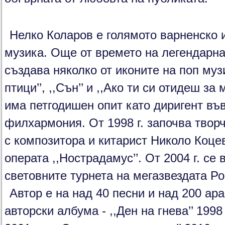
Нелко Коларов е голямото варненско 
музика. Още от времето на легендарна
създава няколко от иконите на поп музи
птици’’, ,,Сън’’ и ,,Ако ти си отидеш за 
има петгодишен опит като диригент въ
филхармония. От 1998 г. започва твор
с композитора и китарист Николо Коцев
операта ,,Нострадамус’’. От 2004 г. се
световните турнета на мегазвездата Роб
Автор е на над 40 песни и над 200 ар
авторски албума - ,,Ден на гнева’’ 1998 