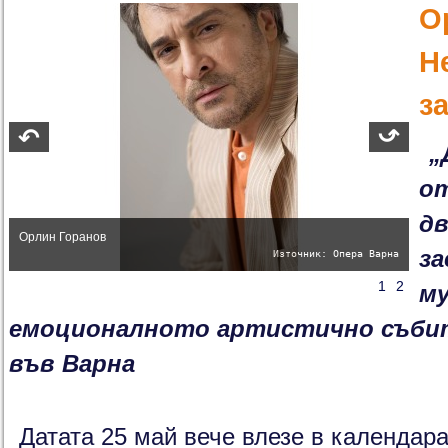
О
Н
з
„
от
д
Орлин Горанов
за
Източник: Опера Варна
1
2
му
емоционалното артистично събит
във Варна
Датата 25 май вече влезе в календара