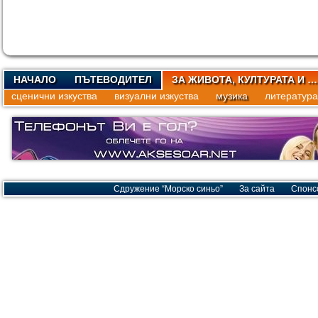
НАЧАЛО
ПЪТЕВОДИТЕЛ
ЗА ЖИВОТА, КУЛТУРАТА И …
сценични изкуства
визуални изкуства
музика
литература
Сдружение “Морско синьо”
За сайта
Спонс