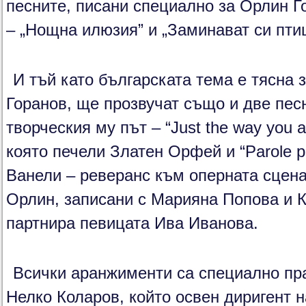
песните, писани специално за Орлин Г
– „Нощна илюзия” и „Заминават си птиц
И тъй като българската тема е тясна 
Горанов, ще прозвучат също и две пе
творческия му път – “Just the way you 
която печели Златен Орфей и “Parole p
Ванели – реверанс към оперната сцена
Орлин, записани с Марияна Попова и 
партнира певицата Ива Иванова.
Всички аранжименти са специално пра
Нелко Коларов, който освен диригент н