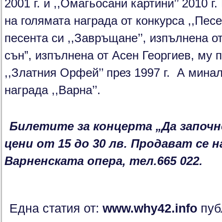
2001 г. и ,,Омагьосани картини’’ 2010 г
на голямата награда от конкурса ,,Песен
песента си ,,Завръщане’’, изпълнена о
сън”, изпълнена от Асен Георгиев, му 
,,Златния Орфей’’ през 1997 г. А мина
награда ,,Варна’’.
Билетите за концерта „Да започн
цени от 15 до 30 лв. Продават се н
Варненската опера, тел.665 022.
Една статия от:
www.why42.info
пуб