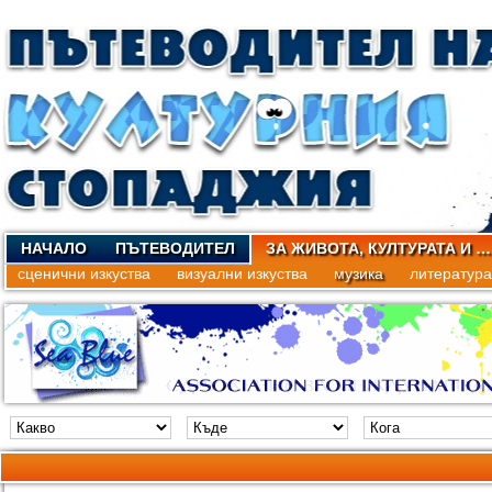
НАЧАЛО
ПЪТЕВОДИТЕЛ
ЗА ЖИВОТА, КУЛТУРАТА И …
сценични изкуства
визуални изкуства
музика
литература