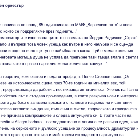
ен оркестър
 написана по повод 85-годишнината на ММФ „Варненско лято” и носи
с които се подкрепяхме през годините...”
омпозиторът е използвал цитат от новелата на Йордан Радичков „Страх”
нало и въпреки това човек усеща как вътре в него набъбва и се сцежда
рони и още по-вяло ще тупне набъбналата капка. Туй е меланхоличният
 неговата могъща душа не успява да превърне тази таеща влага в светл
отеква като в празен параклис меланхоличният капчук...”
 теоретик, композитор и педагог проф.д.н. Пенчо Стоянов пише: „От
езе на историческата сцена през 70-те години на миналия век, той
т, продължаваща да работи с нестихваща интензивност. Ученик на Панчо
обствен път и създава произведения, в които разкрива нови и интересн
които дълбоко е запазена връзката с големите национални и световни
разява неговите виждания, вълнения и мисли, творческата и гражданска
 не признава компромисите и следва интуицията си. В трите части на
media и Allegro barbaro – последователно и логично се развива идея, коя
лене, на сериозното и дълбоко усещане за процесуалност, драматургия 
тата оркестрова техника и майсторски изградената партитура са