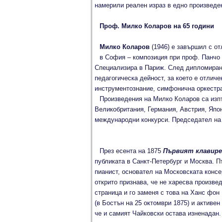
намерили реален израз в едно произведе
Проф.
Милко Коларов на 65 години
Милко Коларов
(1946) е завършил с о
в София – композиция при проф. Панчо
Специализира в Париж. След дипломиранет
педагогическа дейност, за което е отлич
инструментознание, симфонична оркестра
Произведения на Милко Коларов са изпъ
Великобритания, Германия, Австрия, Япо
международни конкурси. Председател на
През есента на 1875
Първият клавире
публиката в Санкт-Петербург и Москва. 
пианист, основател на Московската конс
открито признава, че не харесва произве
страница и го заменя с това на Ханс фо
(в Бостън на 25 октомври 1875) и активен
че и самият Чайковски остава изненадан.