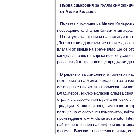
Първа симфония
за голям симфонич
o
т
Милко Коларов
Първата симфония на
Милко Коларов
е
посвещението: „На най-близките ми хора, 
На титулната страница на партитурата к
„Понякога ни едно събитие не ни е докос
влага и от време на време вяло ще се от
капчук на човека; въпреки всички усилия
роса, затуй вътре в нас ще продължи да 
В рецензия за симфонията големият наш
поколението на Милко Коларов, което изл
безспорно е най-ярката творческа личнос
Владигеров, Милко Коларов следва своя с
страни в съвременния музикален език, в 
традиции. В такъв аспект, симфонията от
позиция на съвременен композитор, който
произведението – Andante sostenuto, Inter
най-точно отговаря на симфоничното мис
форма... Високият професионализъм, бога