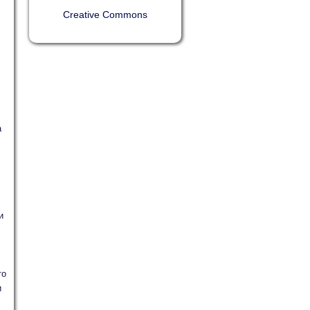
Creative Commons
:
а
и
то
и