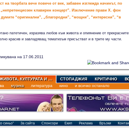
т на творбата вече повече от век, забавен изглежда начинът, по
 „непретенциозен клавирен концерт”. Изключение прави Х. фон
 думите “оригинални”, „благородни”, “мощни”, “интересни”, “в
ртано патетичен, изразява любов към живота и опиянение от прекрасните
елно красив и завладяващ тематизъм присъстват и в трите му части.
ликувана на 17.06.2011
 ЖИВОТА, КУЛТУРАТА И …
СТОПАДЖИЯ
КРИТИЧНО
В
ва
музика
литература
кино
и всичко останало
о синьо”
За сайта
Спонсори
Екип
Реклама
Връзки
Контак