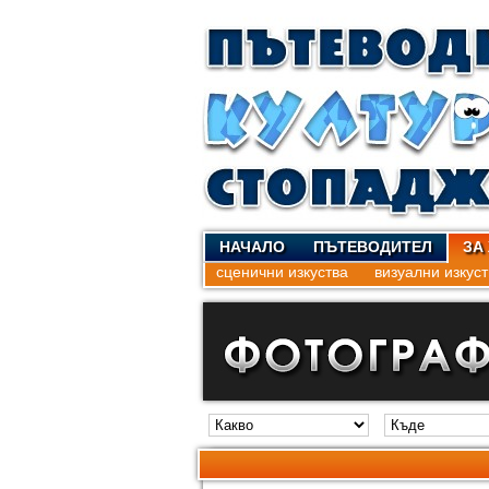
НАЧАЛО
ПЪТЕВОДИТЕЛ
ЗА
сценични изкуства
визуални изкуст