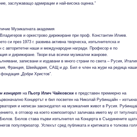
ние, заслужаващо адмирации и най-висока оценка.”
тличие Музикалната академия
 Владигеров и оркестрово дирижиране при проф. Константин Илиев.
о си през 1973 г. развива активна творческа, изпълнителска и
ен с авторитетни наши и международни награди. Професор е по
ция и дирижиране. Твори във всички музикални жанрове.
лнявани, записвани и издавани в много страни по света – Русия, Итали
ния, Франция, Швейцария, САЩ и др. Бил е член на жури на редица наши
 фондация „Добри Христов”.
н концерт
на
Пьотр Илич Чайковски
е представен премиерно на
Първоначално Концертът е бил посветен на Николай Рубинщайн – изтъкна
ерватория и неписан законодател на музикалния живот в Русия. Рубинща
дението, в отговор на което композиторът заличава името му от титулнат
н Бюлов. Бюлов става първи изпълнител на Концерта в Съединените щат
 негов популяризатор. Успехът сред публиката и критиката е толкова гол