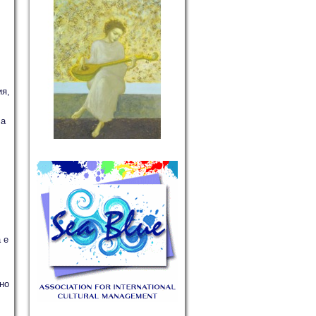
ия,
ла
 е
но