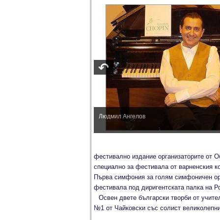
Людмил Ангелов
фестивално издание организаторите от О
специално за фестивала от варненския ко
Първа симфония за голям симфоничен орк
фестивала под диригентската палка на Р
Освен двете български творби от учите
№1 от Чайковски със солист великолепн