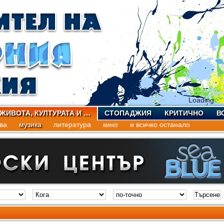
Loading
 ЖИВОТА, КУЛТУРАТА И …
СТОПАДЖИЯ
КРИТИЧНО
В
ва
музика
литература
кино
и всичко останало