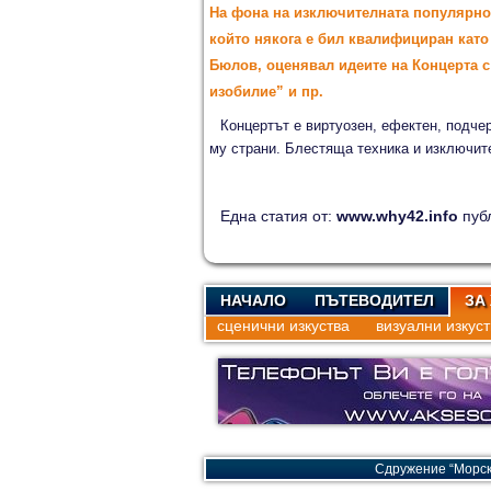
На фона на изключителната популярнос
който някога е бил квалифициран като
Бюлов, оценявал идеите на Концерта с
изобилие” и пр.
Концертът е виртуозен, ефектен, подче
му страни. Блестяща техника и изключит
Една статия от:
www.why42.info
пуб
НАЧАЛО
ПЪТЕВОДИТЕЛ
ЗА
сценични изкуства
визуални изкуст
Сдружение “Морск