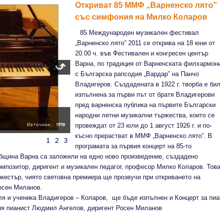
Откриват 85 ММФ „Варненско лято”
със симфония на Милко Коларов
85 Международен музикален фестивал
„Варненско лято” 2011 се открива на 18 юни от
20.00 ч. във Фестивален и конгресен център
Варна, по традиция от Варненската филхармон
с Българска рапсодия „Вардар” на Панчо
Владигеров. Създадената в 1922 г. творба е би
изпълнена за първи път от братя Владигерови
пред варненска публика на първите Български
народни летни музикални тържества, които се
Източник: ММФ
провеждат от 23 юли до 1 август 1926 г. и по-
късно прерастват в ММФ „Варненско лято”. В
1
2
3
програмата за първия концерт на 85-то
бщина Варна са заложили на едно ново произведение, създадено
мпозитор, диригент и музикален педагог, професор Милко Коларов. Това
естър, чиято световна премиера ще прозвучи при откриването на
осен Миланов.
ля и ученика Владигеров – Коларов, ще бъде изпълнен и Концерт за пиа
ия пианист Людмил Ангелов, диригент Росен Миланов