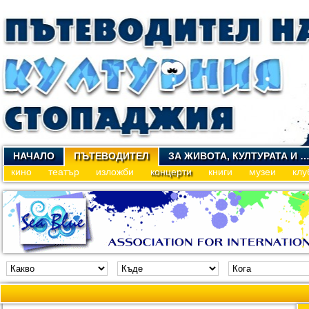
НАЧАЛО
ПЪТЕВОДИТЕЛ
ЗА ЖИВОТА, КУЛТУРАТА И 
кино
театър
изложби
концерти
книги
музеи
клу