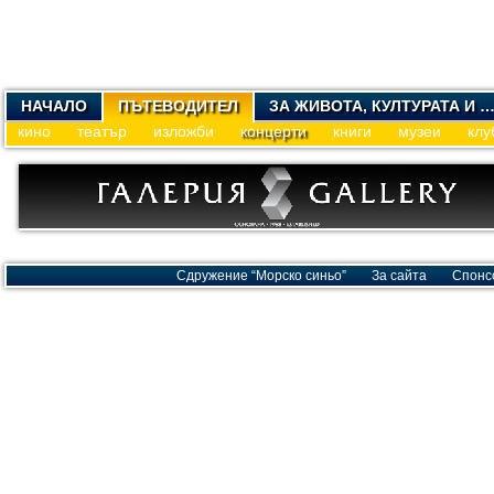
НАЧАЛО
ПЪТЕВОДИТЕЛ
ЗА ЖИВОТА, КУЛТУРАТА И 
кино
театър
изложби
концерти
книги
музеи
клу
Сдружение “Морско синьо”
За сайта
Спонс