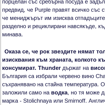
порцелан със сребърна посуда е задъл
предвид, че Purple правят всичко със 
че мениджърът им изисква отпадъците
разделно и рециклирани навсякъде, к
минава.
Оказа се, че рок звездите нямат то
изисквания към храната, колкото къ
консумират.
Thunder
държат на
висо
България са избрали червено вино Cha
съхранявано на стайна температура. О
заложили само на
водка
, но тя може 
марка - Stolichnaya или Smirnoff. Англ