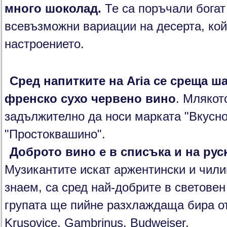
много шоколад.
Те са поръчали богат
всевъзможни вариации на десерта, ко
настроението.
Сред
напитките на Aria
се среща ша
френско сухо червено вино
. Млякот
задължително да носи марката "Вкусн
"Простоквашино".
Доброто вино е в списъка
и на рус
Музикантите искат аржентински и чилий
знаем, са сред най-добрите в светове
групата ще пийне разхлаждаща бира от
Krusovice, Gambrinus, Budweiser.