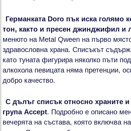
Германката Doro пък иска голямо к
тон, както и пресен джинджифил и
менюто на Metal Qween на първо място
здравословна храна. Списъкът съдържа
като туната фигурира няколко пъти по
алкохола певицата няма претенции, осв
добро качество.
С дълъг списък относно храните и 
група Accept
. Подробно е описано мен
вечерята на състава, която включва н