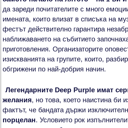
да зареди почитателите с много емоции
имената, които влизат в списъка на му
фестът действително гарантира незаб
наближаването на събитието започнах
приготовления. Организаторите оповест
изискванията на групите, които, разбир
обгрижени по най-добрия начин.
Легендарните Deep P
urple имат се
желания
, но това, което наистина би 
фактът, че бандата държи изключител
порцелан
. Условието рок изпълнители