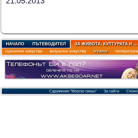
21.05.2013
НАЧАЛО
ПЪТЕВОДИТЕЛ
ЗА ЖИВОТА, КУЛТУРАТА И …
сценични изкуства
визуални изкуства
музика
литература
Сдружение “Морско синьо”
За сайта
Спонс