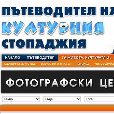
НАЧАЛО
ПЪТЕВОДИТЕЛ
ЗА ЖИВОТА, КУЛТУРАТА И …
сценични изкуства
визуални изкуства
музика
литература