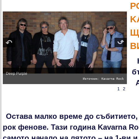
Р
K
Щ
В
б
Deep Purple
Източник: Kavarna Rock
A
1
2
Остава малко време до събитието,
рок фенове. Тази година Kavarna Ro
самото начало на лятото – на 1-ви и