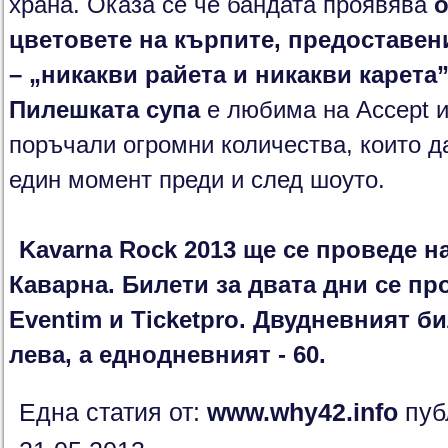
храна. Оказа се че бандата проявява
о
цветовете на кърпите, предоставен
– „никакви райета и никакви карета
Пилешката супа
е любима на Accept и
поръчали огромни количества, които да
един момент преди и след шоуто.
Kavarna Rock 2013
ще се проведе на
Каварна. Б
илети за двата дни
се пр
Eventim
и
Ticketpro.
Д
вудневният бил
лева, а еднодневният - 60.
Една статия от:
www.why42.info
пуб