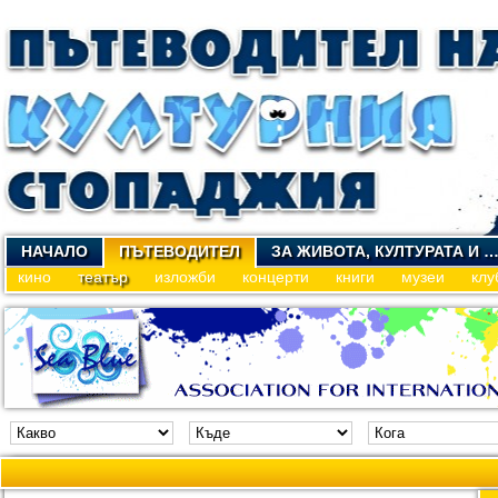
НАЧАЛО
ПЪТЕВОДИТЕЛ
ЗА ЖИВОТА, КУЛТУРАТА И 
кино
театър
изложби
концерти
книги
музеи
клу