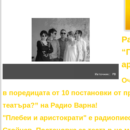
Р
“
а
Източник: РВ
Оч
в поредицата от 10 постановки от п
театъра?” на Радио Варна!
"Плебеи и аристократи" е радиопиес