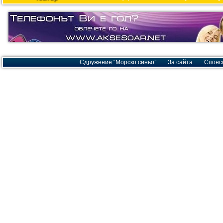
Сдружение “Морско синьо”
За сайта
Спонс