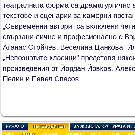
театралната форма са драматургично 
текстове и сценарии за камерни поста
„Съвременни автори” са включени чет
свързани лично и професионално с Ва
Атанас Стойчев, Веселина Цанкова, И
„Непознатите класици” представя няко
произведения от Йордан Йовков, Алеко
Пелин и Павел Спасов.
НАЧАЛО
ПЪТЕВОДИТЕЛ
ЗА ЖИВОТА, КУЛТУРАТА И 
кино
театър
изложби
концерти
книги
музеи
клу