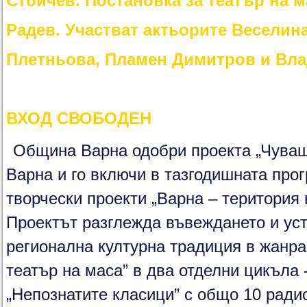
Стойчев. Постановка за театър на 
Радев. Участват актьорите Веселин
Плетньова, Пламен Димитров и Вл
ВХОД СВОБОДЕН
Община Варна одобри проекта „Чуваш
Варна и го включи в тазгодишната про
творчески проекти „Варна – територия 
Проектът разглежда въвеждането и ус
регионална културна традиция в жанра 
театър на маса” в два отделни цикъла 
„Непознатите класици” с общо 10 ради