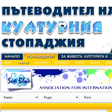
НАЧАЛО
ПЪТЕВОДИТЕЛ
ЗА ЖИВОТА, КУЛТУРАТА И 
кино
театър
изложби
концерти
книги
музеи
клу