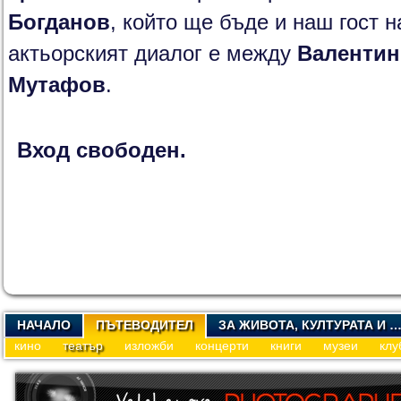
Богданов
, който ще бъде и наш гост н
актьорският диалог е между
Валентин
Мутафов
.
Вход свободен.
НАЧАЛО
ПЪТЕВОДИТЕЛ
ЗА ЖИВОТА, КУЛТУРАТА И 
кино
театър
изложби
концерти
книги
музеи
клу