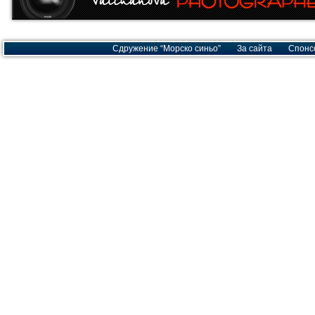
Сдружение “Морско синьо”
За сайта
Спонс