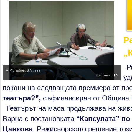
Р
„
Р
М.Мутафов, В.Митев
Източник: РВ
уд
покани на следващата премиера от пр
театъра?”,
съфинансиран от Община 
Театърът на маса продължава на жив
Варна с постановката
“Капсулата” по
Цанкова
. Режисьорското решение тоз