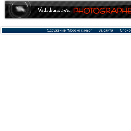
Сдружение “Морско синьо”
За сайта
Спонс