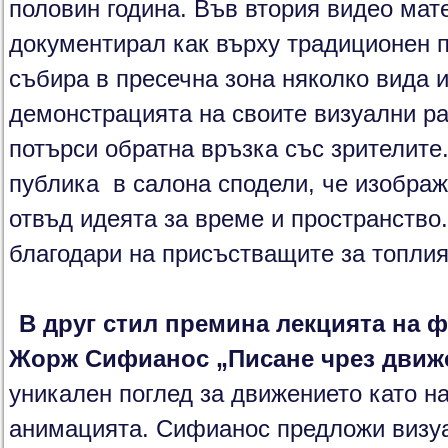
половин година. Във втория видео мат
документирал как върху традиционен п
събира в пресечна зона няколко вида
демонстрацията на своите визуални р
потърси обратна връзка със зрителит
публика в салона сподели, че изображ
отвъд идеята за време и пространство
благодари на присъстващите за топлия
В друг стил премина лекцията на 
Жорж Сифианос „Писане чрез движ
уникален поглед за движението като на
анимацията. Сифианос предложи визуа