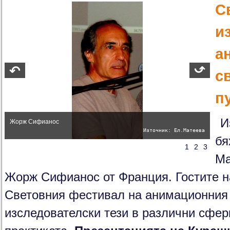
С
и
а
с
п
И
Жорж Сифианос
Източник: Ел.Матеева
бя
1
2
3
Ма
Жорж Сифианос от Франция. Гостите на
Световния фестивал на анимационния
изследователски тези в различни сфер