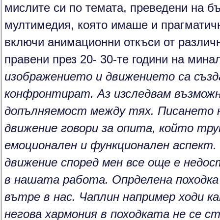
мислите си по темата, преведени на бъ
мултимедия, която имаше и прагматичн
включи анимационни откъси от различн
правени през 20- 30-те години на мина
изображението и движението са създ
конфронтират. Аз изследвам възмож
допълняемост между тях. Писането н
движение говори за опита, който труп
емоционален и функционален аспект.
движение според мен все още е недо
в нашата работа. Опрделена походка 
вътре в нас. Чаплин например ходи к
негова хармония в походката не се с