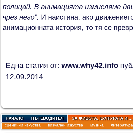
полицай. В анимацията измисляме дв
чрез него”.
И наистина, ако движението
анимационната история, то тя се прев
Една статия от:
www.why42.info
пуб
12.09.2014
НАЧАЛО
ПЪТЕВОДИТЕЛ
ЗА ЖИВОТА, КУЛТУРАТА И …
сценични изкуства
визуални изкуства
музика
литература