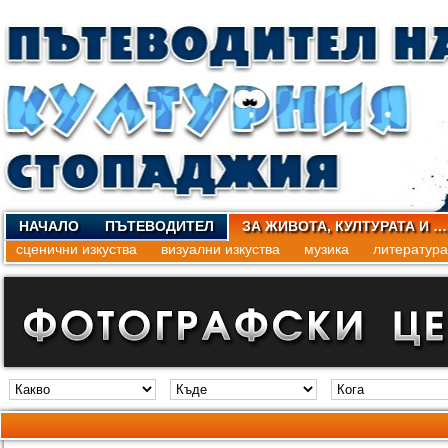
НАЧАЛО
ПЪТЕВОДИТЕЛ
ЗА ЖИВОТА, КУЛТУРАТА И …
сценични изкуства
визуални изкуства
музика
литература