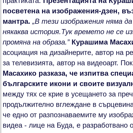
практиката.
Презентацията на
Кураш
посветена на изображения-дзен, въ
мантра.
„В тези изображения няма д
някаква история.Тук времето не се из
промяна на образа.”
Курашима Масах
асоциация на дизайнерите, автор на р
за телевизията, автор на видеоарт. По
Масахико разказа, че изпитва спец
българските икони и своите визуал
между тях се крие в усещането за пре
продължително вглеждане в сърцевина
че едно от разпознаваемите му изобр
видеа - лице на Буда, е разработвано 