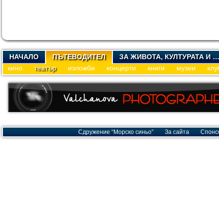
НАЧАЛО
ПЪТЕВОДИТЕЛ
ЗА ЖИВОТА, КУЛТУРАТА И 
кино
театър
изложби
концерти
книги
музеи
клу
Сдружение “Морско синьо”
За сайта
Спонс