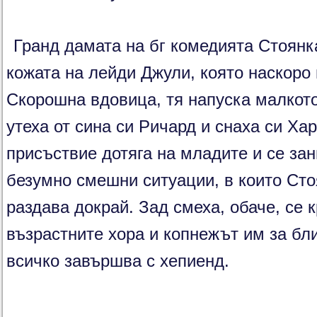
Гранд дамата на бг комедията Стоян
кожата на лейди Джули, която наскоро 
Скорошна вдовица, тя напуска малкото
утеха от сина си Ричард и снаха си Ха
присъствие дотяга на младите и се зан
безумно смешни ситуации, в които Ст
раздава докрай. Зад смеха, обаче, се 
възрастните хора и копнежът им за бли
всичко завършва с хепиенд.