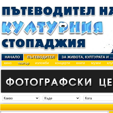
НАЧАЛО
ПЪТЕВОДИТЕЛ
ЗА ЖИВОТА, КУЛТУРАТА И 
кино
театър
изложби
концерти
книги
музеи
клу