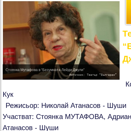
Т
“
Д
Стоянка Мутафова в “Безумната Лейди Джули”
Източник: Театър “Българан”
К
Кук
Режисьор: Николай Атанасов - Шуши
Участват: Стоянка МУТАФОВА, Адриа
Атанасов - Шуши