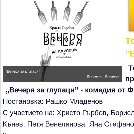
Т
“
Т
“Вечеря за глупаци”
Източник: Интернет
пр
„Вечеря за глупаци”
- комедия от 
Постановка: Рашко Младенов
С участието на: Христо Гърбов, Бори
Кънев, Петя Венелинова, Яна Стефано