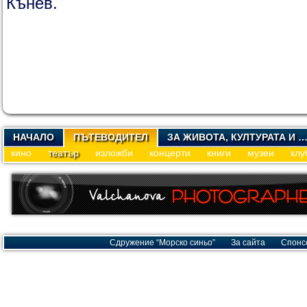
Кънев
.
НАЧАЛО
ПЪТЕВОДИТЕЛ
ЗА ЖИВОТА, КУЛТУРАТА И 
кино
театър
изложби
концерти
книги
музеи
клу
Сдружение “Морско синьо”
За сайта
Спонс