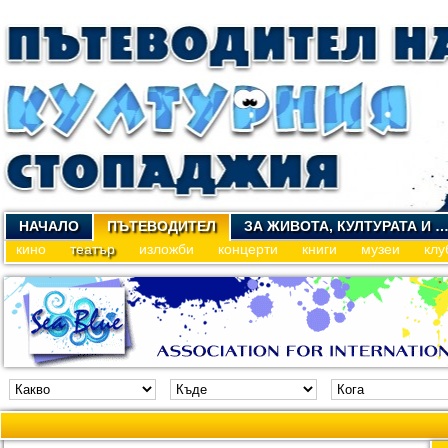
НАЧАЛО
ПЪТЕВОДИТЕЛ
ЗА ЖИВОТА, КУЛТУРАТА И 
кино
театър
изложби
концерти
книги
музеи
клу