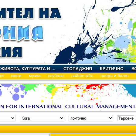
Loading
 ЖИВОТА, КУЛТУРАТА И …
СТОПАДЖИЯ
КРИТИЧНО
В
ти
книги
музеи
клубове
лайфстайл
опера и балет