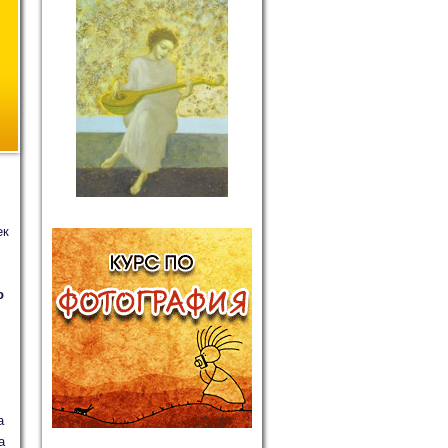
ек
о
а
а