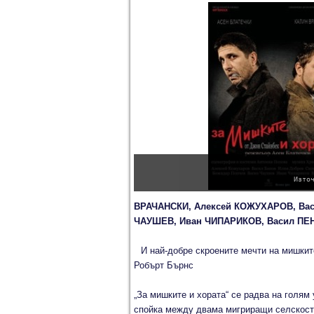
Изто
ВРАЧАНСКИ, Алексей КОЖУХАРОВ, Вас
ЧАУШЕВ, Иван ЧИПАРИКОВ, Васил ПЕ
И най-добре скроените мечти на мишкит
Робърт Бърнс
„За мишките и хората“ се радва на голям
спойка между двама мигриращи селскост