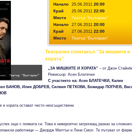
Начало
25.06.2011
20:00
Край
25.06.2011
22:00
Място
Театър “Българан”
Начало
27.06.2011
20:00
Край
27.06.2011
22:00
Място
Театър “Българан”
Театрален спектакъл “За мишките и
хората”
„ЗА МИШКИТЕ И ХОРАТА”
– от Джон Стайнб
Режисьор: Асен Блатечки
чник: Театър “Българан”
С участието на: Асен БЛАТЕЧКИ, Калин
ил БАНОВ, Илия ДОБРЕВ, Силвия ПЕТКОВА, Божидар ПОПЧЕВ, Вас
НОВ
е и хората остават често неосъществени.
 успех още с появата си. Това е невероятно затрогващ разказ за сложнат
опански работници — Джордж Милтън и Лени Смол. Те пътуват от ферм