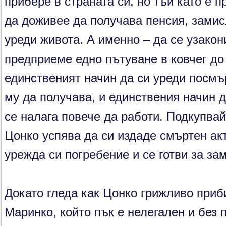
прибере в страната си, но тъй като е п
да доживее да получава пенсия, замис
уреди живота. А именно – да се узакон
предприеме едно пътуване в ковчег до 
единственият начин да си уреди посмъ
му да получава, и единствения начин д
се налага повече да работи. Подкупвай
Цонко успява да си издаде смъртен акт
урежда си погребение и се готви за за
Докато гледа как Цонко грижливо приби
Маринко, който пък е нелегален и без 