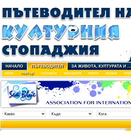
НАЧАЛО
ПЪТЕВОДИТЕЛ
ЗА ЖИВОТА, КУЛТУРАТА И 
кино
театър
изложби
концерти
книги
музеи
клу