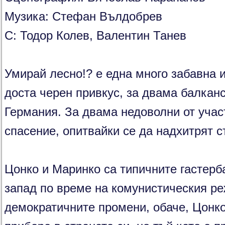
Музика: Стефан Вълдобрев
С: Тодор Колев, Валентин Танев
Умирай лесно!? е една много забавна и
доста черен привкус, за двама балкан
Германия. За двама недоволни от участ
спасение, опитвайки се да надхитрят с
Цонко и Маринко са типичните гастерб
запад по време на комунистическия р
демократичните промени, обаче, Цонко