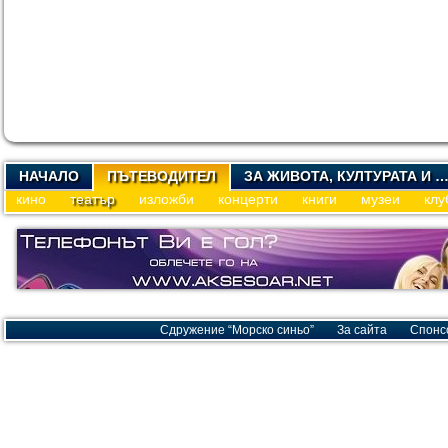
НАЧАЛО
ПЪТЕВОДИТЕЛ
ЗА ЖИВОТА, КУЛТУРАТА И 
кино
театър
изложби
концерти
книги
музеи
клу
Сдружение “Морско синьо”
За сайта
Спонс