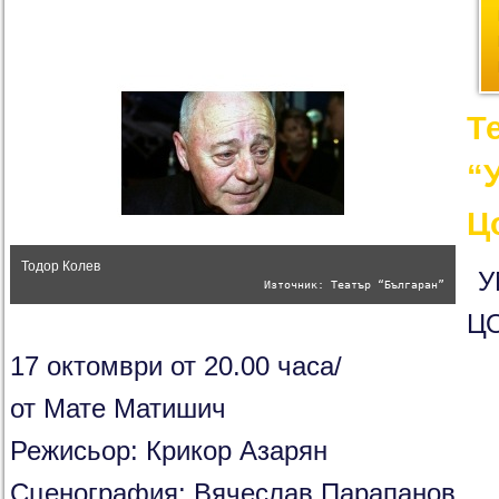
Т
“
Ц
Тодор Колев
У
Източник: Театър “Българан”
ЦО
17 октомври от 20.00 часа/
от Мате Матишич
Режисьор: Крикор Азарян
Сценография: Вячеслав Парапанов