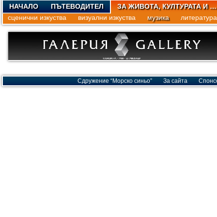
НАЧАЛО
ПЪТЕВОДИТЕЛ
ЗА ЖИВОТА, КУЛТУРАТА И …
сценични изкуства
визуални изкуства
музика
литература
Сдружение “Морско синьо”
За сайта
Спонс