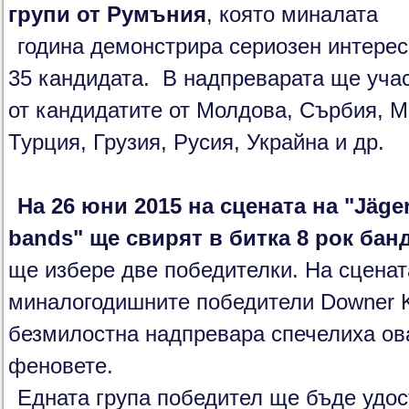
групи от Румъния
, която миналата
година демонстрира сериозен интерес
35 кандидата. В надпреварата ще учас
от кандидатите от Молдова, Сърбия, М
Турция, Грузия, Русия, Украйна и др.
На 26 юни 2015 на сцената на "Jägerm
bands" ще свирят в битка 8 рок бан
ще избере две победителки. На сценат
миналогодишните победители Downer Ki
безмилостна надпревара спечелиха ов
феновете.
Едната група победител ще бъде удос