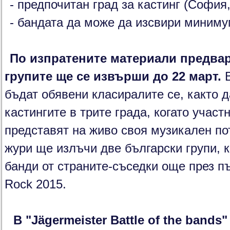
- предпочитан град за кастинг (София
- бандата да може да изсвири миниму
По изпратените материали предва
групите ще се извърши до 22 март.
В
бъдат обявени класиралите се, както д
кастингите в трите града, когато учас
представят на живо своя музикален п
жури ще излъчи две български групи, к
банди от страните-съседки още през п
Rock 2015.
В "Jägermeister Battle of the bands