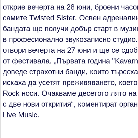
открие вечерта на 28 юни, броени часо
самите Twisted Sister. Освен адренал
бандата ще получи добър старт в музи
в професионално звукозаписно студио
отвори вечерта на 27 юни и ще се сдо
от фестивала. „Първата година "Kavarna
доведе страхотни банди, които търсеха
искаха да усетят преживяването, което
Rock носи. Очакваме десетото лято на
с две нови открития“, коментират орган
Live Music.