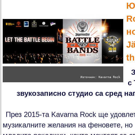
Ю
R
н
Jä
t
З
Източник: Kavarna Rock
с 
звукозаписно студио са сред на
През 2015-та Kavarna Rock ще удовле
музикалните желания на феновете, но