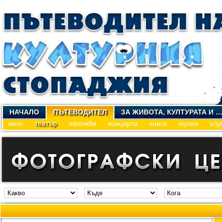
НАЧАЛО
ПЪТЕВОДИТЕЛ
ЗА ЖИВОТА, КУЛТУРАТА И 
кино
театър
изложби
концерти
книги
музеи
клу