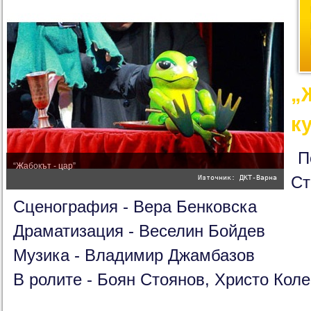
„
к
П
“Жабокът - цар”
Източник: ДКТ-Варна
Ст
Сценография - Вера Бенковска
Драматизация - Веселин Бойдев
Музика - Владимир Джамбазов
В ролите - Боян Стоянов, Христо Кол