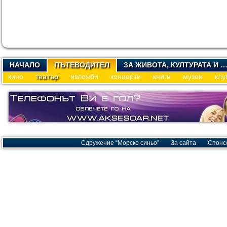
НАЧАЛО
ПЪТЕВОДИТЕЛ
ЗА ЖИВОТА, КУЛТУРАТА И 
кино
театър
изложби
концерти
книги
музеи
клу
Сдружение “Морско синьо”
За сайта
Спонс