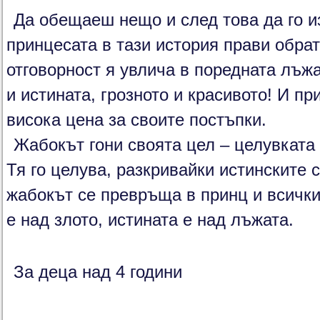
Да обещаеш нещо и след това да го и
принцесата в тази история прави обрат
отговорност я увлича в поредната лъжа
и истината, грозното и красивото! И п
висока цена за своите постъпки.
Жабокът гони своята цел – целувката 
Тя го целува, разкривайки истинските с
жабокът се превръща в принц и всички
е над злото, истината е над лъжата.
За деца над 4 години