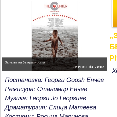
„
Б
Ph
Залезът на безкрайността
Източник: The Center
Х
Постановка: Георги Goosh Енчев
Режисура: Станимир Енчев
Музика: Георги Jo Георгиев
Драматургия: Елица Матеева
Костюми: Росица Маринова