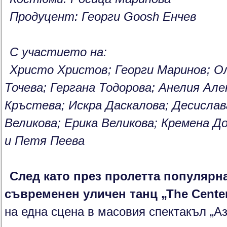
Продуцент: Георги Goosh Енчев
С участието на:
Христо Христов; Георги Маринов; О
Точева; Гергана Тодорова; Анелия Але
Кръстева; Искра Даскалова; Десисла
Великова; Ерика Великова; Кремена Д
и Петя Пеева
След като през пролетта популярн
съвременен уличен танц „Тhe Cente
на една сцена в масовия спектакъл „Аз,