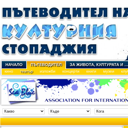
НАЧАЛО
ПЪТЕВОДИТЕЛ
ЗА ЖИВОТА, КУЛТУРАТА И 
кино
театър
изложби
концерти
книги
музеи
клу