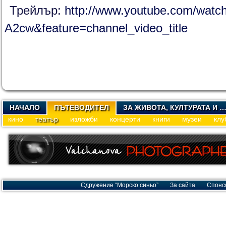
Трейлър:
http://www.youtube.com/wat
A2cw&feature=channel_video_title
НАЧАЛО
ПЪТЕВОДИТЕЛ
ЗА ЖИВОТА, КУЛТУРАТА И 
кино
театър
изложби
концерти
книги
музеи
клу
Сдружение “Морско синьо”
За сайта
Спонс