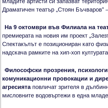
младите артисти си запазват територия
Драматичен театър „Стоян Бъчваров” –
На 9 октомври във Филиала на теа
премиерата на новия им проект „Залезъ
Спектакълът е позициониран като физи
надскача рамките на хип-хоп културата
Философски прозрения, психологи
комуникационни провокации и дире
агресията
повличат зрителя в дълбинн
мисловните водовъртежи в една младе