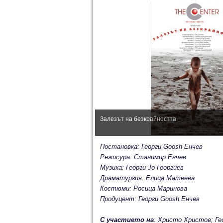
Залезът на безкрайността
Постановка: Георги Goosh Енчев
Режисура: Станимир Енчев
Музика: Георги Jo Георгиев
Драматургия: Елица Матеева
Костюми: Росица Маринова
Продуцент: Георги Goosh Енчев
С участието на
: Христо Христов; Ге