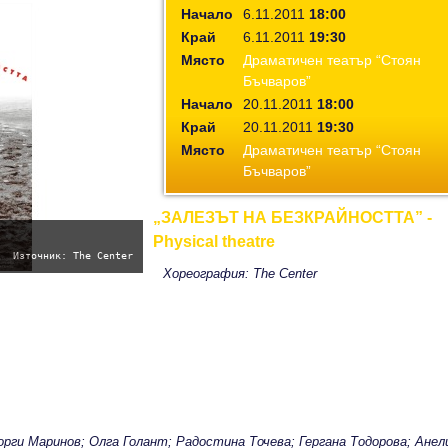
Начало
6.11.2011
18:00
Край
6.11.2011
19:30
Място
Драматичен театър “Стоян
Бъчваров”
Начало
20.11.2011
18:00
Край
20.11.2011
19:30
Място
Драматичен театър “Стоян
Бъчваров”
„ЗАЛЕЗЪТ НА БЕЗКРАЙНОСТТА” -
Physical theatre
Източник: The Center
Хореография: The Center
орги Маринов; Олга Голант; Радостина Точева; Гергана Тодорова; Анел