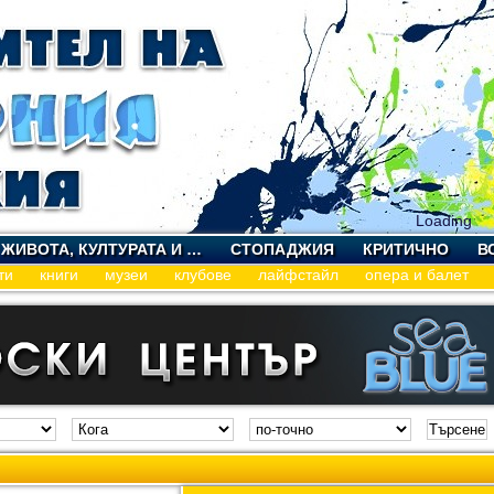
Loading
 ЖИВОТА, КУЛТУРАТА И …
СТОПАДЖИЯ
КРИТИЧНО
В
ти
книги
музеи
клубове
лайфстайл
опера и балет