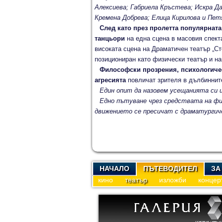
Алексиева; Габриела Кръстева; Искра Да
Кремена Добрева; Елица Кирилова и Пет
След като през пролетта популярната
танцьори
на една сцена в масовия спекта
високата сцена на Драматичен театър „Ст
позициониран като физически театър и на
Философски прозрения, психологиче
агресията
повличат зрителя в дълбиннит
Един опит да назовем усещанията си 
Едно пътуване чрез средствата на фи
движението се пресичат с драматургич
НАЧАЛО
ПЪТЕВОДИТЕЛ
ЗА
кино
театър
изложби
концер