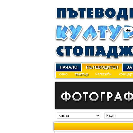
НАЧАЛО
ПЪТЕВОДИТЕЛ
ЗА
кино
театър
изложби
концер