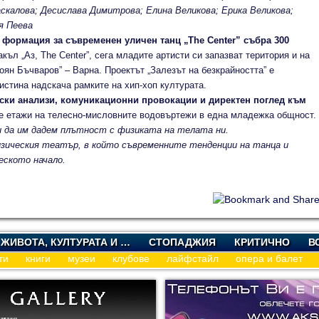
скалова; Десислава Димитрова; Елина Великова; Ерика Великова;
я Пеева
 формация за съвременен уличен танц „Тhe Center” събра 300
къл „Аз, Тhe Center”, сега младите артисти си запазват територия и на
оян Бъчваров” – Варна. Проектът „Залезът на безкрайността” е
истина надскача рамките на хип-хоп културата.
ски анализи, комуникационни провокации и директен поглед към
е етажи на телесно-мисловните водовъртежи в една младежка общност.
и да им дадем плътност с физиката на телата ни.
зическия театър, в който съвременните тенденции на танца и
еското начало.
 ЖИВОТА, КУЛТУРАТА И …
СТОПАДЖИЯ
КРИТИЧНО
В
ти
книги
музеи
клубове
лайфстайл
опера и балет