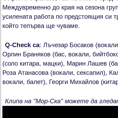
Междувременно до края на сезона гру
усилената работа по предстоящия си т
който тепърва ще чуваме.
Q-Check са
: Лъчезар Босаков (вокали
Орлин Браняков (бас, вокали, бийтбок
(соло китара, мацки), Марин Лашев (ба
Роза Атанасова (вокали, сексапил), Ка
вокали, балет), Георги Михайлов (кита
Клипa на "Мор-Ска" можете да гледа