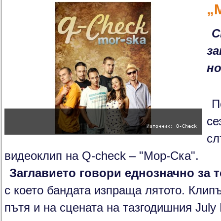
„
С
за
но
П
се
Източник: Q-Check
сл
видеoклип на Q-check – "Мор-Ска".
Заглавието говори еднозначно за т
с което бандата изпраща лятото. Клипъ
пътя и на сцената на тазгодишния July 