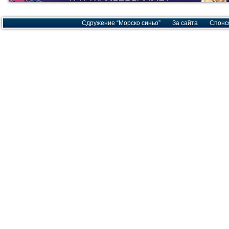
Сдружение “Морско синьо”
За сайта
Спонс