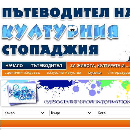
НАЧАЛО
ПЪТЕВОДИТЕЛ
ЗА ЖИВОТА, КУЛТУРАТА И …
сценични изкуства
визуални изкуства
музика
литература