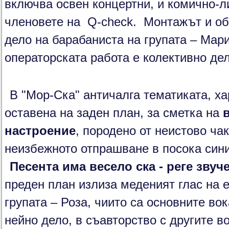
включва освен концертни, и комично-л
членовете на Q-check. Монтажът и об
дело на барабаниста на групата – Мар
операторската работа е колективно дел
В "Мор-Ска" античалга тематиката, ха
оставена на заден план, за сметка на
настроение
, породено от неистово ча
неизбежното отпрашване в посока сини
Песента има весело ска - реге звуч
преден план излиза меденият глас на 
групата – Роза, чиито са основните вок
нейно дело, в съавторство с другите в