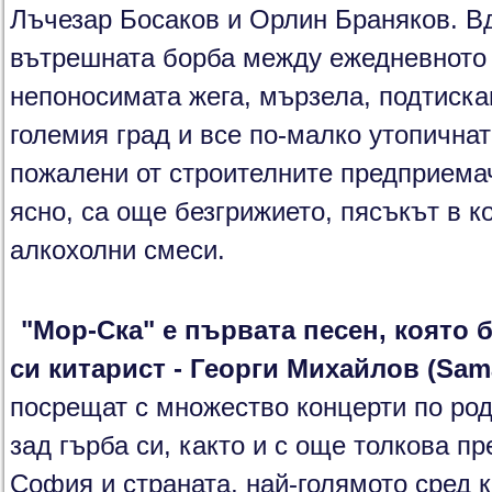
Лъчезар Босаков и Орлин Браняков. Вд
вътрешната борба между ежедневното 
непоносимата жега, мързела, подтиск
големия град и все по-малко утопичнат
пожалени от строителните предприема
ясно, са още безгрижието, пясъкът в 
алкохолни смеси.
"Мор-Ска" е първата песен, която 
си китарист - Георги Михайлов (Sam
посрещат с множество концерти по ро
зад гърба си, както и с още толкова п
София и страната, най-голямото сред к