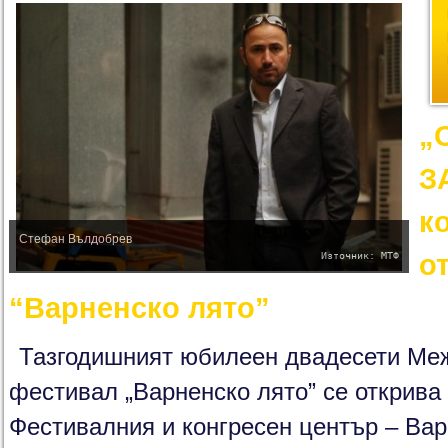
„
З
к
Стефан Вълдобрев
о
Източник: МТФ
“Варненско лято”
Тазгодишният юбилеен двадесети Ме
фестивал „Варненско лято” се открива 
Фестивалния и конгресен център – Вар