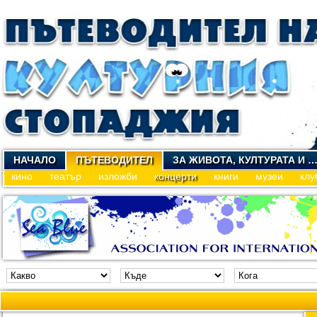
НАЧАЛО
ПЪТЕВОДИТЕЛ
ЗА ЖИВОТА, КУЛТУРАТА И 
кино
театър
изложби
концерти
книги
музеи
клу