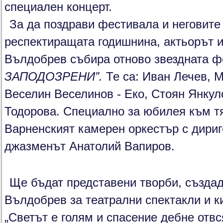
специален концерт.
За да поздрави фестивала и неговите
респектиращата годишнина, актьорът 
Вълдобрев събира отново звездната ф
ЗАПОДОЗРЕНИ
”.
Те са: Иван Лечев, 
Веселин Веселинов - Еко, Стоян Янкул
Тодорова. Специално за юбилея към т
Варненският камерен оркестър с дириг
джазменът Анатолий Вапиров.
Ще бъдат представени творби, създа
Вълдобрев за театрални спектакли и к
„Светът е голям и спасение дебне отвс