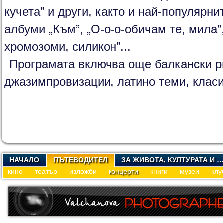
кучета” и други, както и най-популярни
албуми „Към”, „О-о-о-обичам те, мила”
хромозоми, силикон”...
Програмата включва още балкански ри
джазимпровизации, латино теми, клас
НАЧАЛО
ПЪТЕВОДИТЕЛ
ЗА ЖИВОТА, КУЛТУРАТА И 
кино
театър
изложби
концерти
книги
музеи
клу