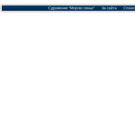
Сдружение “Морско синьо”
За сайта
Спонс