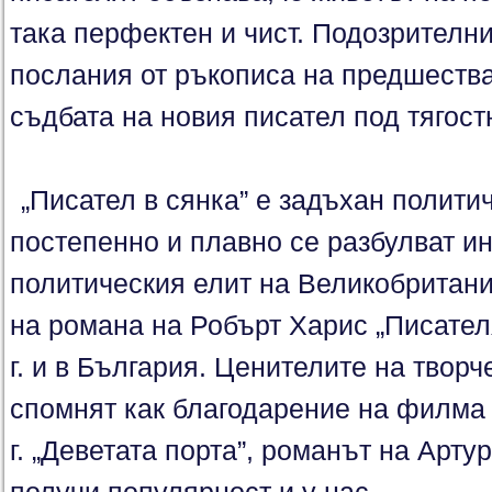
така перфектен и чист. Подозрителн
послания от ръкописа на предшества
съдбата на новия писател под тягост
„Писател в сянка” е задъхан политич
постепенно и плавно се разбулват и
политическия елит на Великобритан
на романа на Робърт Харис „Писател
г. и в България. Ценителите на твор
спомнят как благодарение на филма 
г. „Деветата порта”, романът на Арт