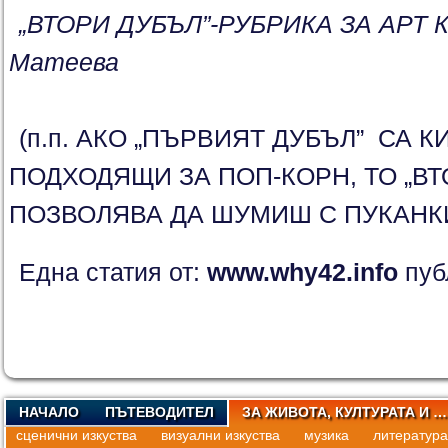
„ВТОРИ ДУБЪЛ”-РУБРИКА ЗА АРТ К
Матеева
(п.п. АКО „ПЪРВИЯТ ДУБЪЛ” СА 
ПОДХОДЯЩИ ЗА ПОП-КОРН, ТО „ВТ
ПОЗВОЛЯВА ДА ШУМИШ С ПУКАНК
Една статия от:
www.why42.info
пуб
НАЧАЛО
ПЪТЕВОДИТЕЛ
ЗА ЖИВОТА, КУЛТУРАТА И …
сценични изкуства
визуални изкуства
музика
литература