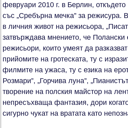
февруари 2010 г. в Берлин, откъдето
със „Сребърна мечка” за режисура. 
в личния живот на режисьора, „Писат
затвърждава мнението, че Полански 
режисьори, които умеят да разказват
прийомите на гротеската, ту с израз
филмите на ужаса, ту с езика на еро
Розмари”, „Горчива луна”, „Пианистът
творение на полския майстор на лент
непресъхваща фантазия, дори когато
сигурно чукат на вратата като непозн