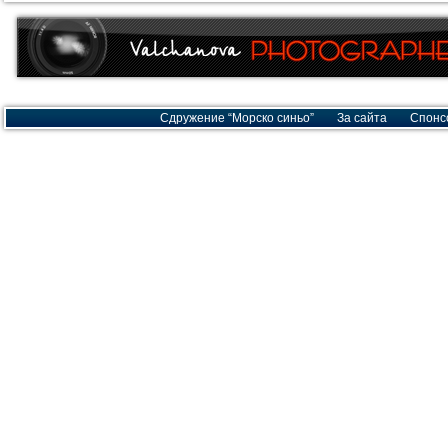
Сдружение “Морско синьо”
За сайта
Спонс