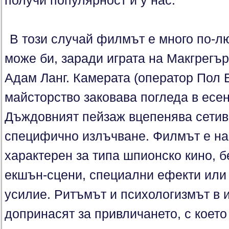
получи популярност и у нас.
В този случай филмът е много по-лю
може би, заради играта на Макгрегъ
Адам Ланг. Камерата (оператор Пол 
майсторство заковава погледа в есен
Дъждовният пейзаж вцепенява сетив
специфично излъчване. Филмът е нас
характерен за типа шпионско кино, б
екшън-сцени, специални ефекти или 
усилие. Ритъмът и психологизмът в 
допринасят за привличането, с коет