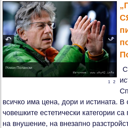
„
С
п
п
П
С
Роман Полански
Източник: www.why42.info
ис
1
2
Сп
всичко има цена, дори и истината. 
човешките естетически категории са 
на внушение, на внезапно разстройс