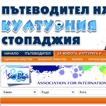
НАЧАЛО
ПЪТЕВОДИТЕЛ
ЗА ЖИВОТА, КУЛТУРАТА И …
сценични изкуства
визуални изкуства
музика
литература