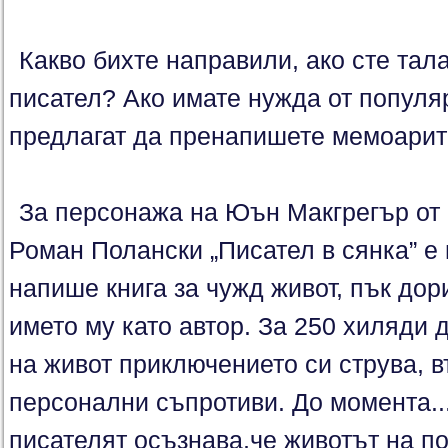
Какво бихте направили, ако сте тал
писател? Ако имате нужда от популяр
предлагат да пренапишете мемоарит
За персонажа на Юън Макгрегър от
Роман Полански „Писател в сянка” е 
напише книга за чужд живот, пък дор
името му като автор. За 250 хиляди 
на живот приключението си струва, 
персонални съпротиви. До момента..
писателят осъзнава,че животът на п