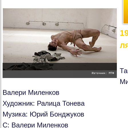
1
л
Та
Източник: МТФ
Ми
Валери Миленков
Художник: Ралица Тонева
Музика: Юрий Бонджуков
С: Валери Миленков