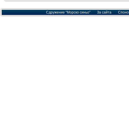
Сдружение “Морско синьо”
За сайта
Спонс