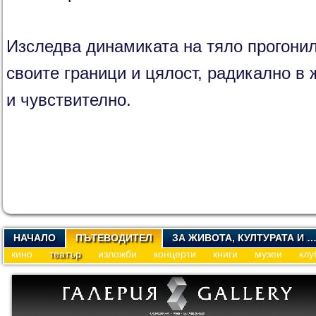
Изследва динамиката на тяло прогони
своите граници и цялост, радикално в 
и чувствително.
НАЧАЛО
ПЪТЕВОДИТЕЛ
ЗА ЖИВОТА, КУЛТУРАТА И 
кино
театър
изложби
концерти
книги
музеи
клу