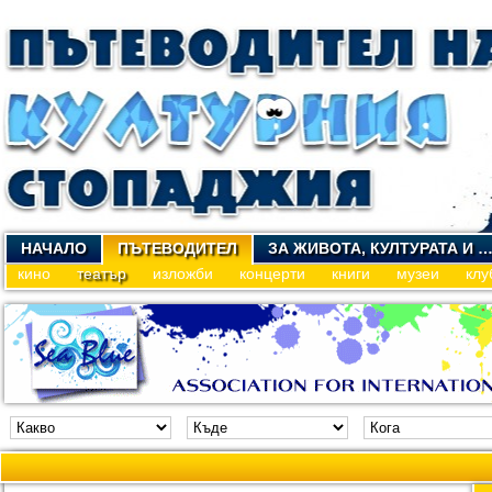
НАЧАЛО
ПЪТЕВОДИТЕЛ
ЗА ЖИВОТА, КУЛТУРАТА И 
кино
театър
изложби
концерти
книги
музеи
клу