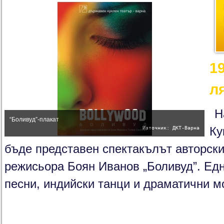
1
л
Н
“Боливуд”-плакат
Източник: ДКТ-Варна
Ку
бъде представен спектакълът авторски
режисьора Боян Иванов „Боливуд”. Ед
песни, индийски танци и драматични м