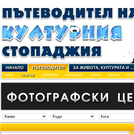
НАЧАЛО
ПЪТЕВОДИТЕЛ
ЗА ЖИВОТА, КУЛТУРАТА И 
кино
театър
изложби
концерти
книги
музеи
клу