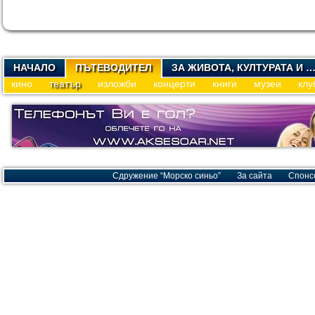
НАЧАЛО
ПЪТЕВОДИТЕЛ
ЗА ЖИВОТА, КУЛТУРАТА И 
кино
театър
изложби
концерти
книги
музеи
клу
Сдружение “Морско синьо”
За сайта
Спонс