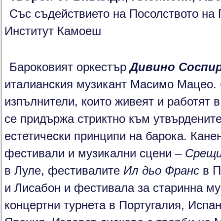
Със съдействието на Посолството на 
Институт Камоеш
Бароковият оркестър
Дивино Соспи
италианския музикант Масимо Мацео. 
изпълнители, които живеят и работят 
се придържа стриктно към утвърдените
естетически принципи на барока. Кане
фестивали и музикални сцени –
Срещи
в Луле, фестивалите
Ил дьо Франс
в П
и Лисабон и фестивала за старинна м
концертни турнета в Португалия, Испа