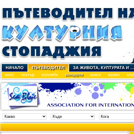
НАЧАЛО
ПЪТЕВОДИТЕЛ
ЗА ЖИВОТА, КУЛТУРАТА И 
кино
театър
изложби
концерти
книги
музеи
клу