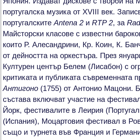
Япония. Издават дискове с творби на 
португалска музика от XVIII век. Запис
португалските
Antena 2
и
RTP
2
, за
Rad
Майсторски класове с известни бароко
които Р. Алесандрини, Кр. Коин, К. Бан
от дейността на оркестъра. През януар
Културен център Белем (Лисабон) с ог
критиката и публиката съвременната п
Антигоно
(1755) от Антонио Мацони. 
състава включват участие на фестива
Йорк, фестивалите в Леирия (Португал
(Испания), Моцартовия фестивал в Ров
също и турнета във Франция и Германи