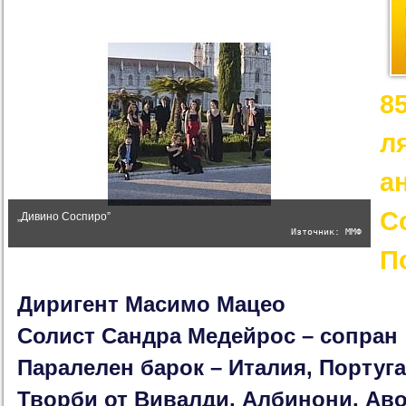
8
л
а
С
„Дивино Соспиро”
Източник: ММФ
П
Диригент Масимо Мацео
Солист Сандра Медейрос – сопран
Паралелен барок – Италия, Португ
Творби от Вивалди, Албинони, Ав