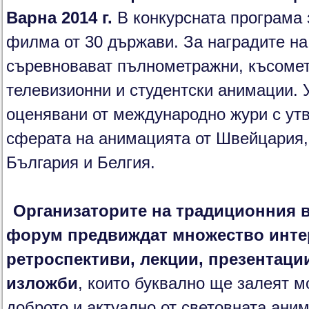
Варна 2014 г.
В конкурсната програма 
филма от 30 държави. За наградите н
съревновават пълнометражни, късомет
телевизионни и студентски анимации.
оценявани от международно жури с ут
сферата на анимацията от Швейцария,
България и Белгия.
Организаторите на традиционния 
форум предвиждат множество инте
ретроспективи, лекции, презентаци
изложби
, които буквално ще залеят м
доброто и актуално от световната ани