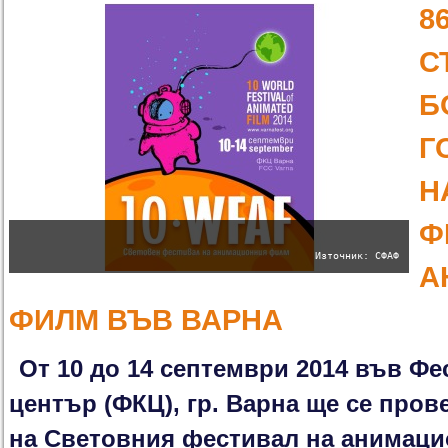
8
С
Б
Г
Н
Ф
Източник: СФАФ
А
ФИЛМ ВЪВ ВАРНА
От 10 до 14 септември 2014 във Фе
център (ФКЦ), гр. Варна ще се пров
на Световния фестивал на анимац