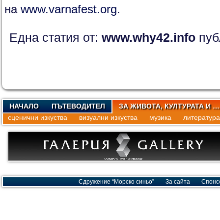
на
www.varnafest.org
.
Една статия от:
www.why42.info
пуб
НАЧАЛО
ПЪТЕВОДИТЕЛ
ЗА ЖИВОТА, КУЛТУРАТА И …
сценични изкуства
визуални изкуства
музика
литература
Сдружение “Морско синьо”
За сайта
Спонс