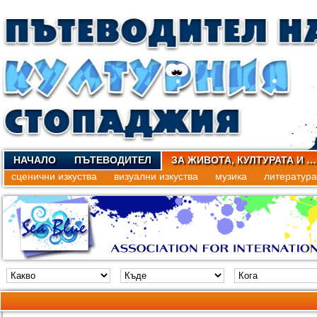
НАЧАЛО
ПЪТЕВОДИТЕЛ
ЗА ЖИВОТА, КУЛТУРАТА И …
сценични изкуства
визуални изкуства
музика
литература