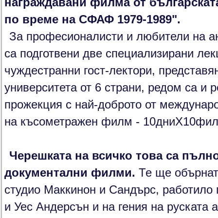
награждавани филма от българскат
по време на СФАФ 1979-1989".
За професионалисти и любители на а
са подготвени две специализирани лек
чуждестранни гост-лектори, представ
университета от 6 страни, редом са и
прожекция с най-доброто от междунаро
на късометражен филм - 10дниХ10фил
Черешката на всичко това са пълн
документални филми.
Те ще обърнат
студио Маккинон и Сандърс, работило
и Уес Андерсън и на гения на руската