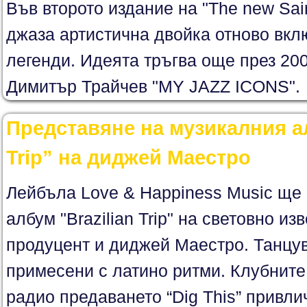
Във второто издание на "The new Sai
джаза артистична двойка отново вкл
легенди. Идеята тръгва още през 200
Димитър Трайчев "MY JAZZ ICONS".
Представяне на музикалния ал
Trip” на диджей Маестро
Лейбъла Love & Happiness Music ще
албум "Brazilian Trip" на световно и
продуцент и диджей Маестро. Танцу
примесени с латино ритми. Клубните
радио предаването “Dig This” привлич