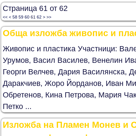
Страница 61 от 62
<<
<
58
59
60
61
62
>
>>
Обща изложба живопис и пла
Живопис и пластика Участници: Вал
Урумов, Васил Василев, Венелин Ив
Георги Велчев, Дария Василянска, Д
Даракчиев, Жоро Йорданов, Иван Ми
Обретенов, Кина Петрова, Мария Ча
Петко ...
Изложба на Пламен Монев и С