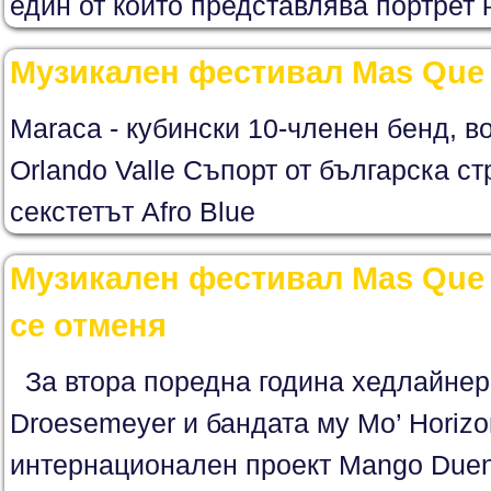
един от които представлява портрет н
Музикален фестивал Mas Que 
Maraca - кубински 10-членен бенд, в
Orlando Valle Съпорт от българска ст
секстетът Afro Blue
Музикален фестивал Mas Que 
се отменя
За втора поредна година хедлайнери
Droesemeyer и бандата му Mo’ Horizo
интернационален проект Mango Due