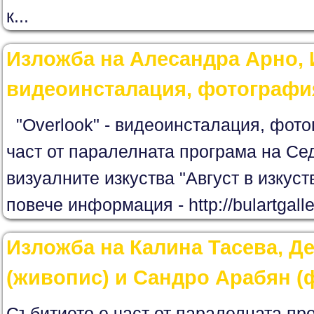
к...
Изложба на Алесандра Арно, 
видеоинсталация, фотографи
"Overlook" - видеоинсталация, фот
част от паралелната програма на Се
визуалните изкуства "Август в изкуст
повече информация - http://bulartgall
Изложба на Калина Тасева, Д
(живопис) и Сандро Арабян (
Събитието е част от паралелната пр