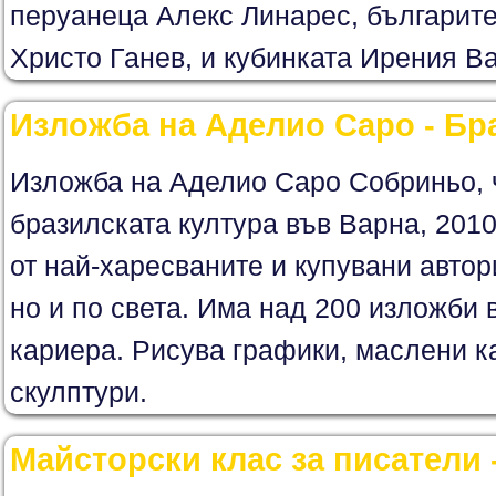
перуанеца Алекс Линарес, българите
Христо Ганев, и кубинката Ирения Ва
Изложба на Аделио Саро - Бр
Изложба на Аделио Саро Собриньо, 
бразилската култура във Варна, 201
от най-харесваните и купувани автор
но и по света. Има над 200 изложби 
кариера. Рисува графики, маслени к
скулптури.
Майсторски клас за писатели 