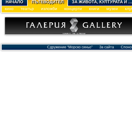
НАЧАЛО
ПЪТЕВОДИТЕЛ
ЗА ЖИВОТА, КУЛТУРАТА И 
кино
театър
изложби
концерти
книги
музеи
клу
Сдружение “Морско синьо”
За сайта
Спонс