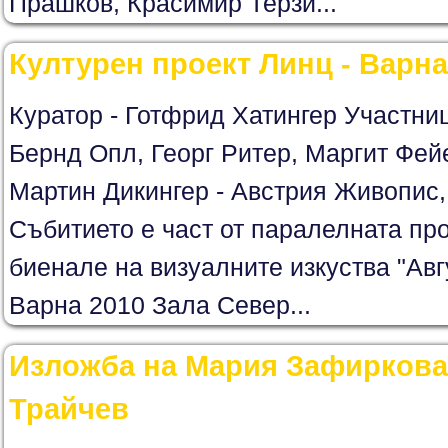
Прашков, Красимир Терзи...
Културен проект Линц - Варна
Куратор - Готфрид Хатингер Участниц
Бернд Опл, Георг Ритер, Маргит Фе
Мартин Дикингер - Австрия Живопис,
Събитието е част от паралелната пр
биенале на визуалните изкуства "Авгу
Варна 2010 Зала Север...
Изложба на Мария Зафиркова
Трайчев