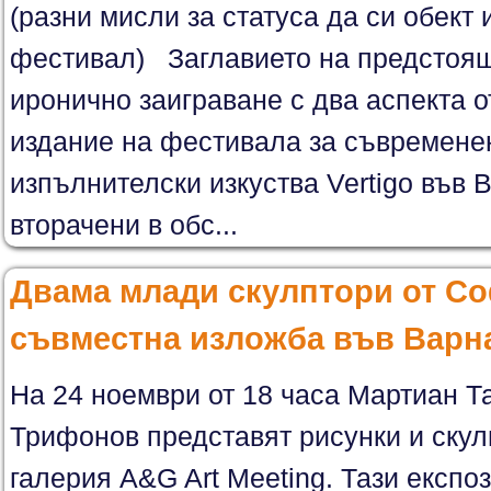
(разни мисли за статуса да си обект 
фестивал) Заглавието на предстоящ
иронично заиграване с два аспекта 
издание на фестивала за съвременен
изпълнителски изкуства Vertigo във 
вторачени в обс...
Двама млади скулптори от Со
съвместна изложба във Варн
На 24 ноември от 18 часа Мартиан Т
Трифонов представят рисунки и скул
галерия A&G Art Meeting. Тази експоз