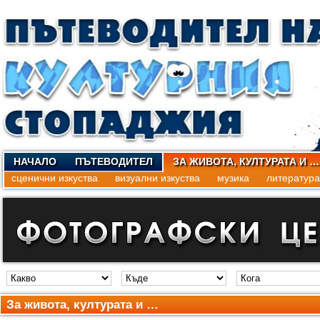
НАЧАЛО
ПЪТЕВОДИТЕЛ
ЗА ЖИВОТА, КУЛТУРАТА И …
сценични изкуства
визуални изкуства
музика
литература
За живота, културата и …