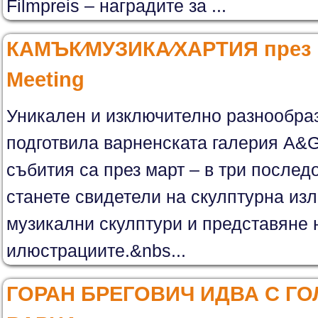
Filmpreis – наградите за ...
КАМЪК∕МУЗИКА∕ХАРТИЯ през м
Meeting
Уникален и изключително разнообраз
подготвила варненската галерия A&G
събития са през март – в три после
станете свидетели на скулптурна изл
музикални скулптури и представяне н
илюстрациите.&nbs...
ГОРАН БРЕГОВИЧ ИДВА С Г