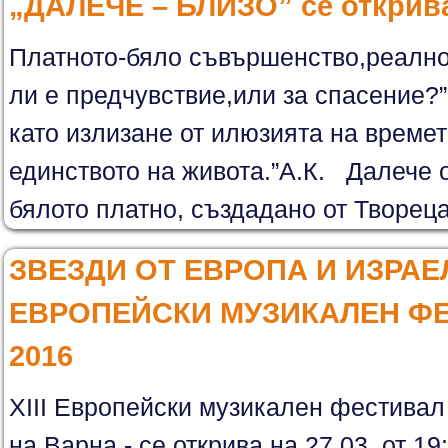
„ДАЛЕЧЕ – БЛИЗО” се открив
Платното-бяло съвършенство,реално
ли е предчувствие,или за спасение?”
като излизане от илюзията на време
единството на живота.”А.К. Далече 
бялото платно, създадано от Твореца 
ЗВЕЗДИ ОТ ЕВРОПА И ИЗРАЕЛ 
ЕВРОПЕЙСКИ МУЗИКАЛЕН Ф
2016
XIII Европейски музикален фестивал
на Варна - се открива на 27.03. от 19: