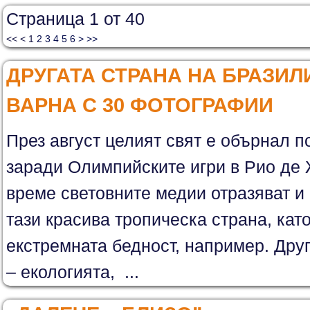
Страница 1 от 40
<<
<
1
2
3
4
5
6
>
>>
ДРУГАТА СТРАНА НА БРАЗИЛ
ВАРНА С 30 ФОТОГРАФИИ
През август целият свят е обърнал п
заради Олимпийските игри в Рио де
време световните медии отразяват и
тази красива тропическа страна, кат
екстремната бедност, например. Дру
– екологията, ...