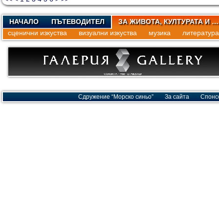
НАЧАЛО
ПЪТЕВОДИТЕЛ
ЗА ЖИВОТА, КУЛТУРАТА И …
сценични изкуства
визуални изкуства
музика
литература
Сдружение “Морско синьо”
За сайта
Спонс