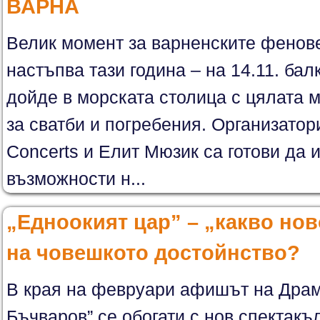
ВАРНА
Велик момент за варненските фенове
настъпва тази година – на 14.11. бал
дойде в морската столица с цялата 
за сватби и погребения. Организатор
Concerts и Елит Мюзик са готови да 
възможности н...
„Едноокият цар” – „какво нов
на човешкото достойнство?
В края на февруари афишът на Драм
Бъчваров” се обогати с нов спектакъ