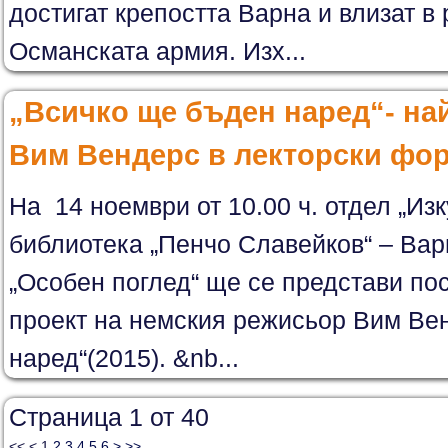
достигат крепостта Варна и влизат в
Османската армия. Изх...
„Всичко ще бъден наред“- на
Вим Вендерс в лекторски фо
На 14 ноември от 10.00 ч. отдел „Из
библиотека „Пенчо Славейков“ – Вар
„Особен поглед“ ще се представи по
проект на немския режисьор Вим Ве
наред“(2015). &nb...
Страница 1 от 40
<<
<
1
2
3
4
5
6
>
>>