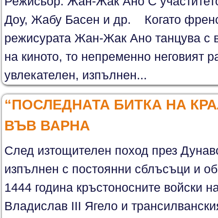
Режисьор: Жан-Жак Ано С участите
Доу, Жабу Басен и др. Когато френс
режисурата Жан-Жак Ано танцува с в
на киното, то непременно неговият р
увлекателен, изпълнен...
“ПОСЛЕДНАТА БИТКА НА КР
ВЪВ ВАРНА
След изтощителен поход през Дунав
изпълнен с постоянни сблъсъци и об
1444 година кръстоносните войски на
Владислав III Ягело и трансилванск