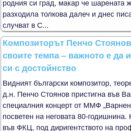
родния си град, макар че шарената ж
разходила толкова далеч и днес писа
случват в С...
Композиторът Пенчо Стоянов
своите темпа – важното е да
си с достойнство
Видният български композитор, теоре
д.н. Пенчо Стоянов пристигна във Ва
специалния концерт от ММФ „Варненс
посветен на неговата 80-годишнина. Н
във ФКЦ, под диригентството на про