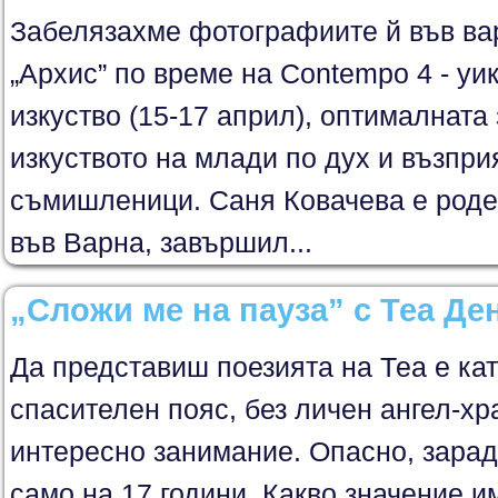
Забелязахме фотографиите й във ва
„Архис” по време на Contempo 4 - у
изкуство (15-17 април), оптималната
изкуството на млади по дух и възпри
съмишленици. Саня Ковачева е роде
във Варна, завършил...
„Сложи ме на пауза” с Теа Д
Да представиш поезията на Теа е кат
спасителен пояс, без личен ангел-хр
интересно занимание. Опасно, зарад
само на 17 години. Какво значение и