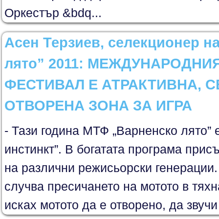
Оркестър &bdq...
Асен Терзиев, селекционер н
лято” 2011: МЕЖДУНАРОДНИ
ФЕСТИВАЛ Е АТРАКТИВНА, 
ОТВОРЕНА ЗОНА ЗА ИГРА
- Тази година МТФ „Варненско лято” е
инстинкт”. В богатата програма присъ
на различни режисьорски генерации.
случва пресичането на мотото в тя
исках мотото да е отворено, да звучи 