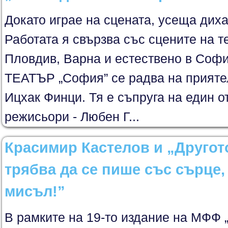
Докато играе на сцената, усеща диха
Работата я свързва със сцените на т
Пловдив, Варна и естествено в Софи
ТЕАТЪР „София” се радва на приятел
Ицхак Финци. Тя е съпруга на един о
режисьори - Любен Г...
Красимир Кастелов и „Другото
трябва да се пише със сърце,
мисъл!”
В рамките на 19-то издание на МФФ 