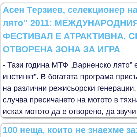
Асен Терзиев, селекционер н
лято” 2011: МЕЖДУНАРОДНИ
ФЕСТИВАЛ Е АТРАКТИВНА, 
ОТВОРЕНА ЗОНА ЗА ИГРА
- Тази година МТФ „Варненско лято” е
инстинкт”. В богатата програма присъ
на различни режисьорски генерации.
случва пресичането на мотото в тя
исках мотото да е отворено, да звучи 
100 неща, които не знаехме з