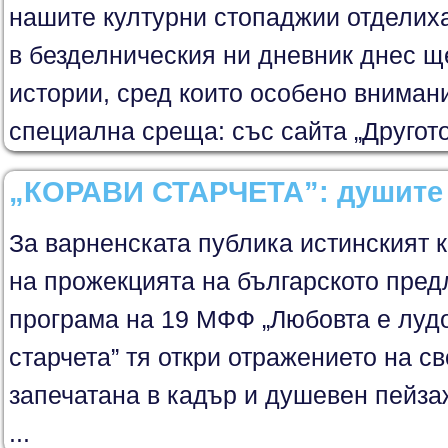
нашите културни стопаджии отделиха 
в безделническия ни дневник днес щ
истории, сред които особено вниман
специална среща: със сайта „Другото 
„КОРАВИ СТАРЧЕТА”: душите 
За варненската публика истинският к
на прожекцията на българското пред
програма на 19 МФФ „Любовта е лудо
старчета” тя откри отражението на с
запечатана в кадър и душевен пейза
...