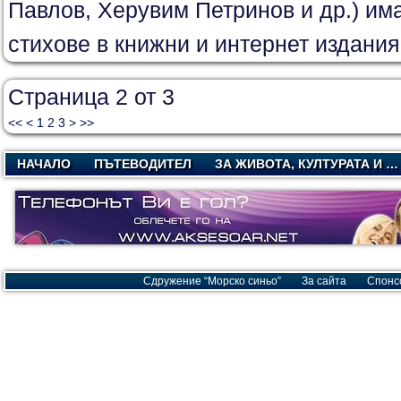
Павлов, Херувим Петринов и др.) им
стихове в книжни и интернет издания. 
Страница 2 от 3
<<
<
1
2
3
>
>>
НАЧАЛО
ПЪТЕВОДИТЕЛ
ЗА ЖИВОТА, КУЛТУРАТА И …
Сдружение “Морско синьо”
За сайта
Спонс