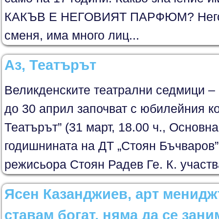
КАКЪВ Е НЕГОВИЯТ ПАРФЮМ? Него
сменя, има много лиц...
Аз, Театърът
Великденските театрални седмици – 
до 30 април започват с юбилейния ко
Театърът” (31 март, 18.00 ч., Основна
годишнината на ДТ „Стоян Бъчваров”
режисьора Стоян Радев Ге. К. участва
Ясен Казанджиев, арт менидж
ставам богат, няма да се зани