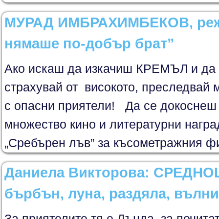
МУРАД ИМБРАХИМБЕКОВ, реж
нямаше по-добър брат”
Ако искаш да изкачиш КРЕМЪЛ и да с
страхувай от високото, преследвай 
с опасни приятели! Да се докоснеш 
множество кино и литературни наград
„Сребърен лъв” за късометражния фил
Даниела Викторова: СРЕДНО
бърбън, луна, раздяла, вълн
За приятелите тя е Дънда, за почита