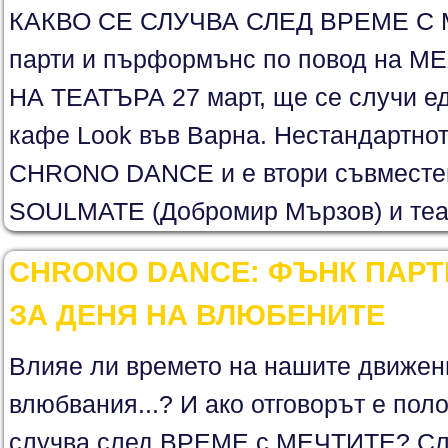
КАКВО СЕ СЛУЧВА СЛЕД ВРЕМЕ С
парти и пърформънс по повод на
НА ТЕАТЪРА 27 март, ще се случи е
кафе Look във Варна. Нестандартнот
CHRONO DANCE и e втори съвместен
SOULMATE (Добромир Мързов) и теат
CHRONO DANCE: ФЪНК ПАР
ЗА ДЕНЯ НА ВЛЮБЕНИТЕ
Влияе ли времето на нашите движени
влюбвания...? И ако отговорът е пол
случва след ВРЕМЕ с МЕЧТИТЕ? С