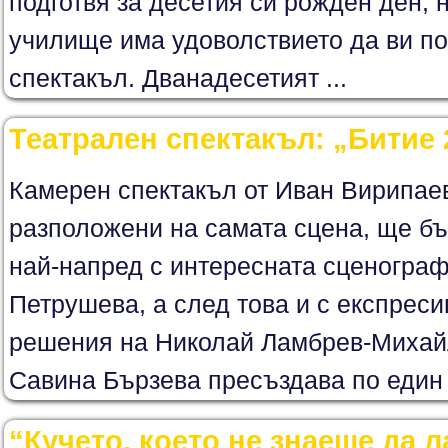
подготвя за десетия си рожден ден, 
училище има удоволствието да ви по
спектакъл. Дванадесетият ...
Театрален спектакъл: „Битие 
Камерен спектакъл от Иван Вирипаев
разположени на самата сцена, ще б
най-напред с интересната сценограф
Петрушева, а след това и с експрес
решения на Николай Ламбрев-Михай
Савина Бързева пресъздава по един и
“Кучето, което не знаеше да л