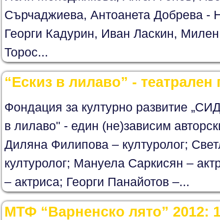
Сърчаджиева, Антоанета Добрева - 
Георги Кадурин, Иван Ласкин, Милен
Торос...
“Ескиз в лилаво” - театрален
Фондация за културно развитие „СИД
в лилаво" - един (не)зависим авторск
Диляна Филипова – културолог; Свет
културолог; Мануела Саркисян – акт
– актриса; Георги Панайотов –...
МТФ “Варненско лято” 2012: 1