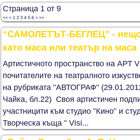
Страница 1 от 9
<<
<
1
2
3
4
5
6
>
>>
“САМОЛЕТЪТ-БЕГЛЕЦ” - нещо 
като маса или театър на маса
Артистичното пространство на АРТ Vi
почитателите на театралното изкуств
на рубриката "АВТОГРАФ" (29.01.2012 
Чайка, бл.22) Своя артистичен подп
участницити към студио "Кино" и сту
Творческа къща " Visi...