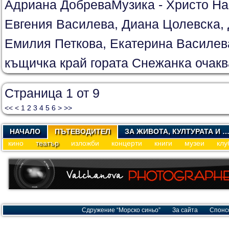
Адриана ДобреваМузика - Христо На
Евгения Василева, Диана Цолевска, 
Емилия Петкова, Екатерина Василев
къщичка край гората Снежанка очакв
Страница 1 от 9
<<
<
1
2
3
4
5
6
>
>>
НАЧАЛО
ПЪТЕВОДИТЕЛ
ЗА ЖИВОТА, КУЛТУРАТА И 
кино
театър
изложби
концерти
книги
музеи
клу
Сдружение “Морско синьо”
За сайта
Спонс