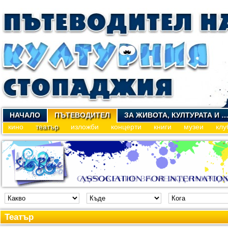
НАЧАЛО
ПЪТЕВОДИТЕЛ
ЗА ЖИВОТА, КУЛТУРАТА И 
кино
театър
изложби
концерти
книги
музеи
клу
Театър