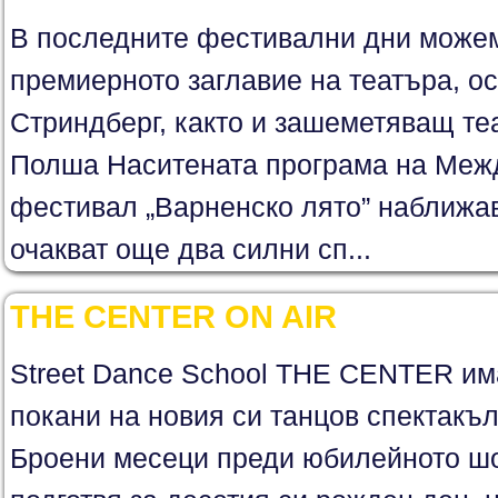
В последните фестивални дни може
премиерното заглавие на театъра, ос
Стриндберг, както и зашеметяващ те
Полша Наситената програма на Меж
фестивал „Варненско лято” наближав
очакват още два силни сп...
ТHE CENTER ON AIR
Street Dance School THE CENTER им
покани на новия си танцов спектак
Броени месеци преди юбилейното шоу