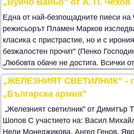
„Вуйчо Ваньо” от А. П. Чехов
Една от най-безпощадните пиеси на 
режисьорът Пламен Марков изследва
класика с пристрастие, но и с ирони
безжалостен прочит” (Пенко Господино
„Любовта обаче не достига. Всички от
„ЖЕЛЕЗНИЯТ СВЕТИЛНИК” - га
„Българска армия”
„Железният светилник” от Димитър Т
Шопов С участието на: Васил Михайл
Нели Монеджикова, Ангел Генов, Яв