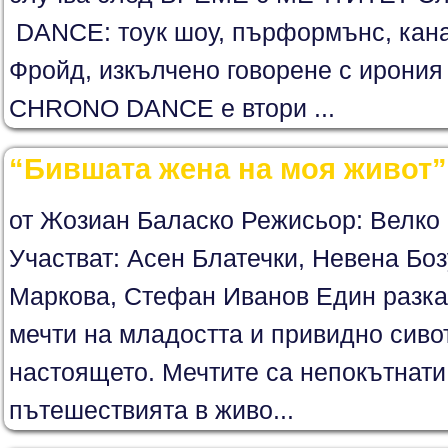
DANCE: тоук шоу, пърформънс, кана
Фройд, изкълчено говорене с ирония 
CHRONO DANCE e втори ...
“Бившата жена на моя живот” 
от Жозиан Баласко Режисьор: Велко 
Участват: Асен Блатечки, Невена Бо
Маркова, Стефан Иванов Един разка
мечти на младостта и привидно сиво
настоящето. Мечтите са непокътнати,
пътешествията в живо...