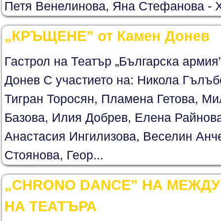
Петя Венелинова, Яна Стефанова - 
„КРЪЩЕНЕ” от Камен Донев
Гастрол на Театър „Българска арми
Донев С участието на: Никола Гълъб
Тигран Торосян, Пламена Гетова, М
Базова, Илия Добрев, Елена Райнов
Анастасия Ингилизова, Веселин Анч
Стоянова, Геор...
„CHRONO DANCE” НА МЕЖД
НА ТЕАТЪРА