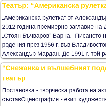
Театър: “Американска рулетк
„Американска рулетка” от Александъ
2012 година премиерно заглавие на 
„Стоян Бъчваров” Варна. Писането н
родения през 1956 г. във Владивост
Александър Мардан. До 1991 г. той р
“Снежанка и вълшебният пода
театър
Постановка - творческа работа на ак
съставСценография - екип художест