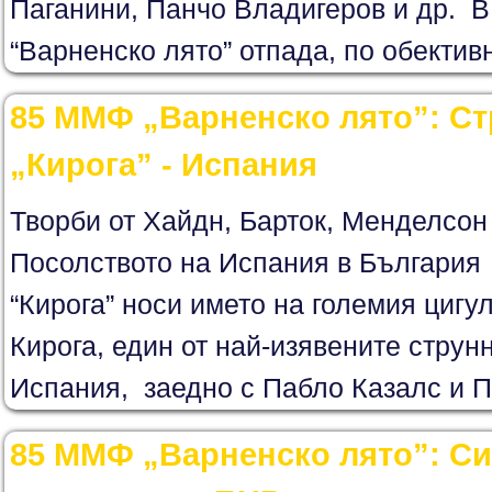
Паганини, Панчо Владигеров и др. 
“Варненско лято” отпада, по обективн
85 ММФ „Варненско лято”: Ст
„Кирога” - Испания
Творби от Хайдн, Барток, Менделсон
Посолството на Испания в България
“Кирога” носи името на големия цигу
Кирога, един от най-изявените струн
Испания, заедно с Пабло Казалс и П
85 ММФ „Варненско лято”: С