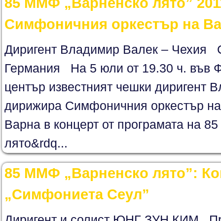
85 ММФ „Варненско лято” 201
Симфоничния оркестър на Ва
Диригент Владимир Валек – Чехия 
Германия На 5 юли от 19.30 ч. във 
център известният чешки диригент 
дирижира Симфоничния оркестър на
Варна в концерт от програмата на 8
лято&rdq...
85 ММФ „Варненско лято”: Ко
„Симфониета Сеул”
Диригент и солист ЮНГ ЗУН КИМ Пр