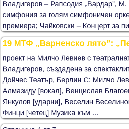
Владигеров – Рапсодия „Вардар”, М.
симфония за голям симфоничен орке
премиера; Чайковски – Концерт за пи
19 МТФ „Варненско лято”: „П
проект на Милчо Левиев с театрална
Владигеров, създадена за спектакли
Дойчес Театър, Берлин С: Милчо Лев
Алмазиду [вокал], Венцислав Благоев
Янкулов [ударни], Веселин Веселинов
Финци [четец] Музика към ...