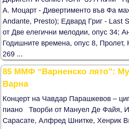
А. Моцарт - Дивертименто във Фа мажо
Andante, Presto); Едвард Григ - Last 
от Две елегични мелодии, опус 34; А
Годишните времена, опус 8, Пролет,
269 ...
85 ММФ “Варненско лято”: Му
Варна
Концерт на Чавдар Парашкевов – циг
пиано Творби от Мануел Де Файя, И
Сарасате, Алфред Шнитке, Хенрик В