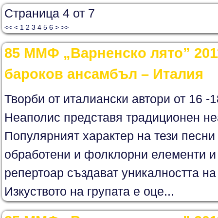
Страница 4 от 7
<<
<
1
2
3
4
5
6
>
>>
85 ММФ „Варненско лято” 201
бароков ансамбъл – Италия
Творби от италиански автори от 16 -
Неаполис представя традиционен не
Популярният характер на тези песни 
обработени и фолклорни елементи и 
репертоар създават уникалността на
Изкуството на групата е оце...