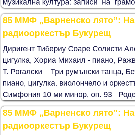
музикална култура: записи на грамо
85 ММФ „Варненско лято”: Н
радиооркестър Букурещ
Диригент Тибериу Соаре Солисти Ал
цигулка, Хориа Михаил - пиано, Раж
Т. Рогалски – Три румънски танца, Бе
пиано, цигулка, виолончело и оркест
Симфония 10 ми минор, оп. 93 Роден
85 ММФ „Варненско лято”: Н
радиооркестър Букурещ