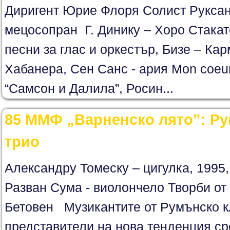
Диригент Юрие Флоря Солист Рукса
мецосопран Г. Динику – Хоро Стакат
песни за глас и оркестър, Бизе – Кар
Хабанера, Сен Санс - ария Mon coeur s
“Самсон и Далила”, Росин...
85 ММФ „Варненско лято”: Р
трио
Александру Томеску – цигулка, 1995,
Разван Сума - виолончело Творби от 
Бетовен Музикантите от Румънско к
представители на нова тенденция с