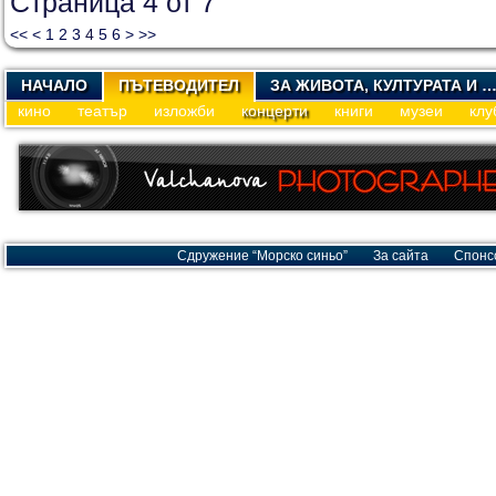
Страница 4 от 7
<<
<
1
2
3
4
5
6
>
>>
НАЧАЛО
ПЪТЕВОДИТЕЛ
ЗА ЖИВОТА, КУЛТУРАТА И 
кино
театър
изложби
концерти
книги
музеи
клу
Сдружение “Морско синьо”
За сайта
Спонс