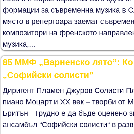
формации за съвременна музика в С
място в репертоара заемат съвремен
композитори на френското направлени
музика,...
85 ММФ „Варненско лято”: К
„Софийски солисти”
Диригент Пламен Джуров Солисти П
пиано Моцарт и XX век – творби от Мо
Бритън Трудно е да бъде оценено з
ансамбъл “Софийски солисти“ в разв