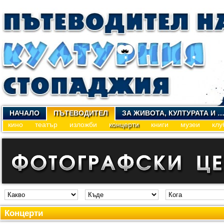
НАЧАЛО
ПЪТЕВОДИТЕЛ
ЗА ЖИВОТА, КУЛТУРАТА И 
кино
театър
изложби
концерти
книги
музеи
клу
Концерти