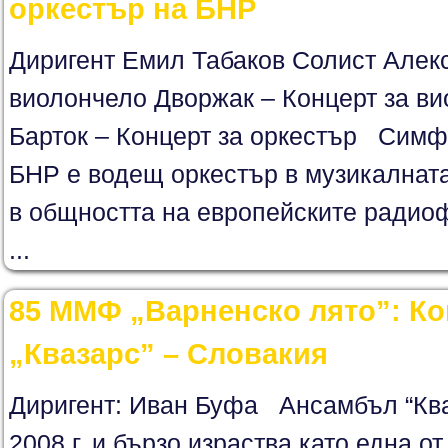
оркестър на БНР
Диригент Емил Табаков Солист Алек
виолончело Дворжак – Концерт за ви
Барток – Концерт за оркестър Симф
БНР е водещ оркестър в музикалната
в общността на европейските ради
...
85 ММФ „Варненско лято”: К
„Квазарс” – Словакия
Диригент: Иван Буфа Ансамбъл “Ква
2008 г. и бързо израства като една о