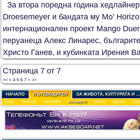
За втора поредна година хедлайнери
Droesemeyer и бандата му Mo’ Horizo
интернационален проект Mango Due
перуанеца Алекс Линарес, българите
Христо Ганев, и кубинката Ирения Ва
Страница 7 от 7
<<
<
4
5
6
7
>
>>
НАЧАЛО
ПЪТЕВОДИТЕЛ
ЗА ЖИВОТА, КУЛТУРАТА И 
кино
театър
изложби
концерти
книги
музеи
клу