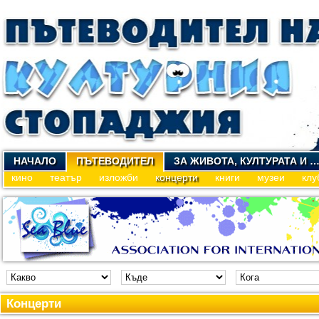
НАЧАЛО
ПЪТЕВОДИТЕЛ
ЗА ЖИВОТА, КУЛТУРАТА И 
кино
театър
изложби
концерти
книги
музеи
клу
Концерти