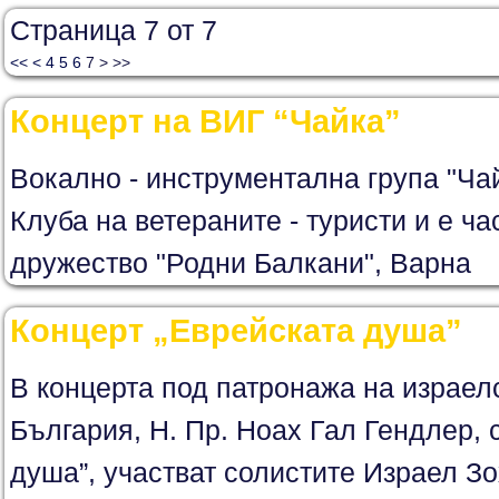
Страница 7 от 7
<<
<
4
5
6
7
>
>>
Концерт на ВИГ “Чайка”
Вокално - инструментална група "Ча
Клуба на ветераните - туристи и е ча
дружество "Родни Балкани", Варна
Концерт „Еврейската душа”
В концерта под патронажа на израел
България, Н. Пр. Ноах Гал Гендлер, 
душа”, участват солистите Израел Зо