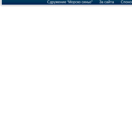
Сдружение “Морско синьо”
За сайта
Спонс