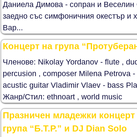
Даниела Димова - сопран и Веселин 
заедно със симфоничния окестър и 
Вар...
Концерт на група “Протубера
Членове: Nikolay Yordanov - flute , dudu
percusion , composer Milena Petrova - v
acustic guitar Vladimir Vlaev - bass P
Жанр/Стил: ethnoart , world music
Празничен младежки концерт 
група “Б.Т.Р.” и DJ Dian Solo